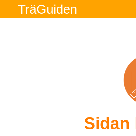
TräGuiden
Sidan 