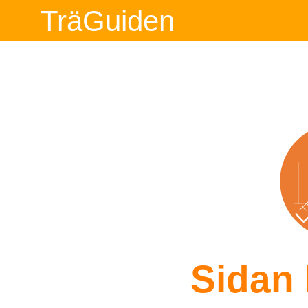
TräGuiden
Sidan 