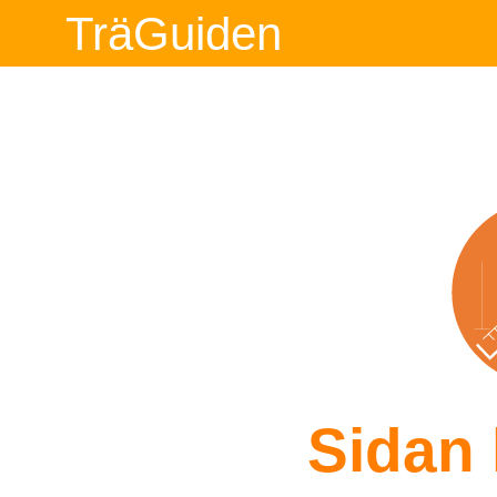
TräGuiden
Sidan 