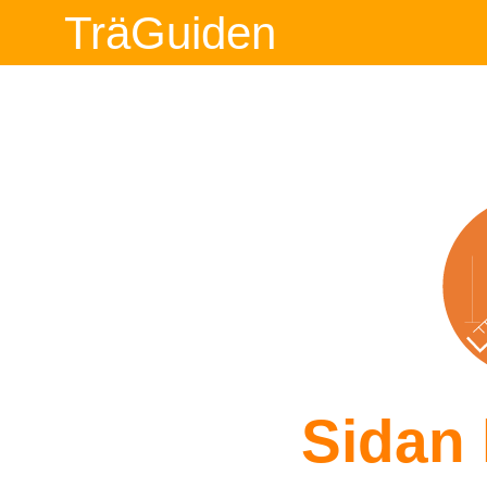
TräGuiden
Sidan 