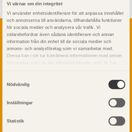
Vi värnar om din integritet
Vi använder enhetsidentifierare för att anpassa innehållet
och annonserna till användarna, tillhandahålla funktioner
Om trä
för sociala medier och analysera vår trafik. Vi
vidarebefordrar även sådana identifierare och annan
Materialet trä
TräGuiden är den digitala handboken för trä och
information från din enhet till de sociala medier och
Skogsbruk
träbyggande och innehåller information om
annons- och analysföretag som vi samarbetar med.
Barrträdets uppbyggnad
materialet trä samt instruktioner för byggande
Dessa kan i sin tur kombinera informationen med annan
med trä.
Träets egenskaper och kvalitet
information som du har tillhandahållit eller som de har
Sågverksprocessen
samlat in när du har använt deras tjänster. Läs mer om
Träbaserade produkter
Dela på
vår
integritetspolicy
och
kakpolicy
.
Samtyckesval
Kemisk behandling
Nödvändig
Fakta om Limträ
Byggfysik
Inställningar
Fukt
Prenumerera på TräGuidens nyhetsbrev!
Värmeisolering och lufttäthet
Ljud
Statistik
Brandsäkerhet