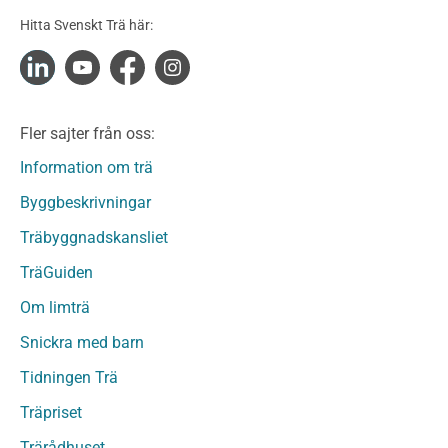
Konstruktionsvirke Obehandlat
Hitta Svenskt Trä här:
Konstruktionsvirke Fingerskarvat
Konstruktionsvirke Fingerskarvat Obehandlat
Limträ
Limträ Obehandlat
Fler sajter från oss:
Fanerträ
Fanerträ Obehandlat
Information om trä
Träpaneler och utvändigt beklädnadsvirke
Byggbeskrivningar
Träpanel och Utvändig beklädnad Behandlat
Träbyggnadskansliet
Träpanel och utvändig beklädnad Obehandlat
Trägolv
TräGuiden
Trägolv Behandlat
Om limträ
Trägolv Obehandlat
Snickra med barn
Sågat virke
Sågat virke Behandlat
Tidningen Trä
Sågat virke Obehandlat
Träpriset
Övriga träprodukter
Trärådhuset