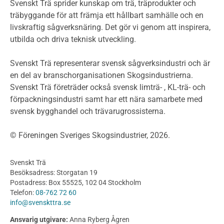
Miljödeklarationer och märkning
Svenskt Trä sprider kunskap om trä, träprodukter och
Termer och förkortningar
träbyggande för att främja ett hållbart samhälle och en
livskraftig sågverksnäring. Det gör vi genom att inspirera,
Planering
utbilda och driva teknisk utveckling.
Planera ett träbygge
Klimatkalkylator hallar
Svenskt Trä representerar svensk sågverksindustri och är
Projektering av trähus - generellt
en del av branschorganisationen Skogsindustrierna.
Byggsystem
Svenskt Trä företräder också svensk limträ- , KL-trä- och
förpackningsindustri samt har ett nära samarbete med
Fasadsystem i skivmaterial
svensk bygghandel och trävarugrossisterna.
Bullerskärmar och andra utomhuskonstruktioner
Träbroar
© Föreningen Sveriges Skogsindustrier, 2026.
Byggnation och utförande
Planering
Svenskt Trä
Utförande
Besöksadress: Storgatan 19
Produkter
Postadress: Box 55525, 102 04 Stockholm
Telefon:
08-762 72 60
Konstruktionsvirke
info@svenskttra.se
Konstruktionsvirke Behandlat
Ansvarig utgivare:
Anna Ryberg Ågren