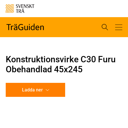
Konstruktionsvirke C30 Furu
Obehandlad 45x245
Ladda ner
CAD-ritning
Illustration utan mått