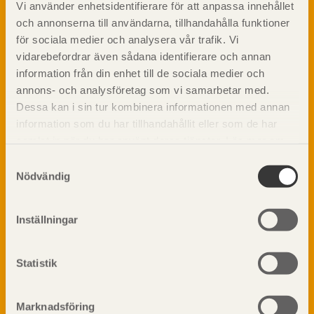
Vi använder enhetsidentifierare för att anpassa innehållet
Om trä
och annonserna till användarna, tillhandahålla funktioner
Materialet trä
för sociala medier och analysera vår trafik. Vi
TräGuiden är den digitala handboken för trä och
Skogsbruk
vidarebefordrar även sådana identifierare och annan
träbyggande och innehåller information om
Barrträdets uppbyggnad
materialet trä samt instruktioner för byggande
information från din enhet till de sociala medier och
med trä.
Träets egenskaper och kvalitet
annons- och analysföretag som vi samarbetar med.
Sågverksprocessen
Dessa kan i sin tur kombinera informationen med annan
information som du har tillhandahållit eller som de har
Träbaserade produkter
Dela på
samlat in när du har använt deras tjänster. Läs mer om
Kemisk behandling
vår
integritetspolicy
och
kakpolicy
.
Fakta om Limträ
Samtyckesval
Nödvändig
Byggfysik
Fukt
Prenumerera på TräGuidens nyhetsbrev!
Värmeisolering och lufttäthet
Inställningar
Ljud
Brandsäkerhet
Statistik
Brandsäkerhet
Byggnadsklasser och verksamhetsklasser
Brandförlopp i byggnader
Marknadsföring