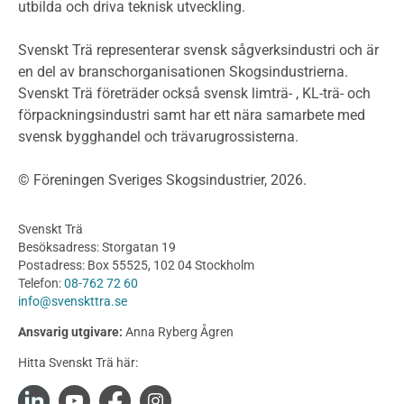
utbilda och driva teknisk utveckling.
Planera ett träbygge
Klimatkalkylator hallar
Svenskt Trä representerar svensk sågverksindustri och är
Projektering av trähus - generellt
en del av branschorganisationen Skogsindustrierna.
Byggsystem
Svenskt Trä företräder också svensk limträ- , KL-trä- och
förpackningsindustri samt har ett nära samarbete med
Fasadsystem i skivmaterial
svensk bygghandel och trävarugrossisterna.
Bullerskärmar och andra utomhuskonstruktioner
Träbroar
© Föreningen Sveriges Skogsindustrier, 2026.
Byggnation och utförande
Planering
Svenskt Trä
Utförande
Besöksadress: Storgatan 19
Produkter
Postadress: Box 55525, 102 04 Stockholm
Telefon:
08-762 72 60
Konstruktionsvirke
info@svenskttra.se
Konstruktionsvirke Behandlat
Ansvarig utgivare:
Anna Ryberg Ågren
Konstruktionsvirke Obehandlat
Hitta Svenskt Trä här:
Konstruktionsvirke Fingerskarvat
Konstruktionsvirke Fingerskarvat Obehandlat