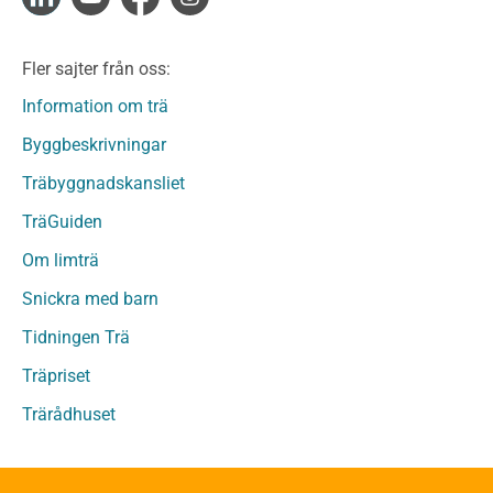
Limträ
Limträ Obehandlat
Fler sajter från oss:
Fanerträ
Fanerträ Obehandlat
Information om trä
Träpaneler och utvändigt beklädnadsvirke
Byggbeskrivningar
Träpanel och Utvändig beklädnad Behandlat
Träbyggnadskansliet
Träpanel och utvändig beklädnad Obehandlat
Trägolv
TräGuiden
Trägolv Behandlat
Om limträ
Trägolv Obehandlat
Snickra med barn
Sågat virke
Sågat virke Behandlat
Tidningen Trä
Sågat virke Obehandlat
Träpriset
Övriga träprodukter
Trärådhuset
Övrigt byggvirke
Trall
Underlagsspont