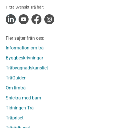
Konstruktionsvirke Obehandlat
Hitta Svenskt Trä här:
Konstruktionsvirke Fingerskarvat
Konstruktionsvirke Fingerskarvat Obehandlat
Limträ
Limträ Obehandlat
Fler sajter från oss:
Fanerträ
Fanerträ Obehandlat
Information om trä
Träpaneler och utvändigt beklädnadsvirke
Byggbeskrivningar
Träpanel och Utvändig beklädnad Behandlat
Träbyggnadskansliet
Träpanel och utvändig beklädnad Obehandlat
Trägolv
TräGuiden
Trägolv Behandlat
Om limträ
Trägolv Obehandlat
Snickra med barn
Sågat virke
Sågat virke Behandlat
Tidningen Trä
Sågat virke Obehandlat
Träpriset
Övriga träprodukter
Trärådhuset