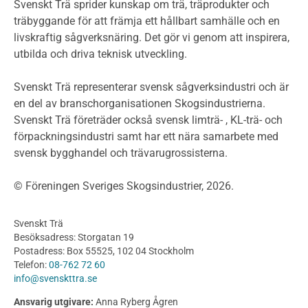
Miljödeklarationer och märkning
Svenskt Trä sprider kunskap om trä, träprodukter och
Termer och förkortningar
träbyggande för att främja ett hållbart samhälle och en
livskraftig sågverksnäring. Det gör vi genom att inspirera,
Planering
utbilda och driva teknisk utveckling.
Planera ett träbygge
Klimatkalkylator hallar
Svenskt Trä representerar svensk sågverksindustri och är
Projektering av trähus - generellt
en del av branschorganisationen Skogsindustrierna.
Byggsystem
Svenskt Trä företräder också svensk limträ- , KL-trä- och
förpackningsindustri samt har ett nära samarbete med
Fasadsystem i skivmaterial
svensk bygghandel och trävarugrossisterna.
Bullerskärmar och andra utomhuskonstruktioner
Träbroar
© Föreningen Sveriges Skogsindustrier, 2026.
Byggnation och utförande
Planering
Svenskt Trä
Utförande
Besöksadress: Storgatan 19
Produkter
Postadress: Box 55525, 102 04 Stockholm
Telefon:
08-762 72 60
Konstruktionsvirke
info@svenskttra.se
Konstruktionsvirke Behandlat
Ansvarig utgivare:
Anna Ryberg Ågren