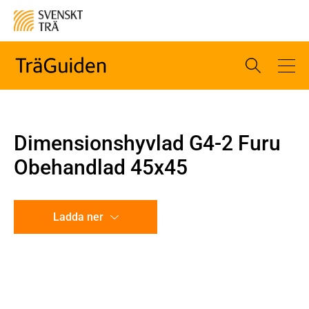
Dimensionshyvlad G4-2 Furu
Obehandlad 45x45
Ladda ner
CAD-ritning
Illustration utan mått