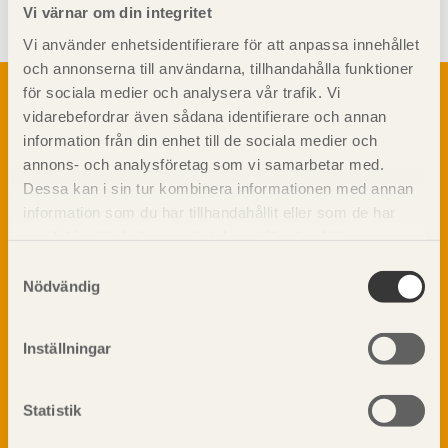
Vi värnar om din integritet
Vi använder enhetsidentifierare för att anpassa innehållet
och annonserna till användarna, tillhandahålla funktioner
Om trä
för sociala medier och analysera vår trafik. Vi
vidarebefordrar även sådana identifierare och annan
Materialet trä
TräGuiden är den digitala handboken för trä och
information från din enhet till de sociala medier och
Skogsbruk
träbyggande och innehåller information om
annons- och analysföretag som vi samarbetar med.
Barrträdets uppbyggnad
materialet trä samt instruktioner för byggande
Dessa kan i sin tur kombinera informationen med annan
med trä.
Träets egenskaper och kvalitet
information som du har tillhandahållit eller som de har
Sågverksprocessen
samlat in när du har använt deras tjänster. Läs mer om
Träbaserade produkter
Dela på
vår
integritetspolicy
och
kakpolicy
.
Samtyckesval
Kemisk behandling
Nödvändig
Fakta om Limträ
Byggfysik
Inställningar
Fukt
Prenumerera på TräGuidens nyhetsbrev!
Värmeisolering och lufttäthet
Ljud
Statistik
Brandsäkerhet