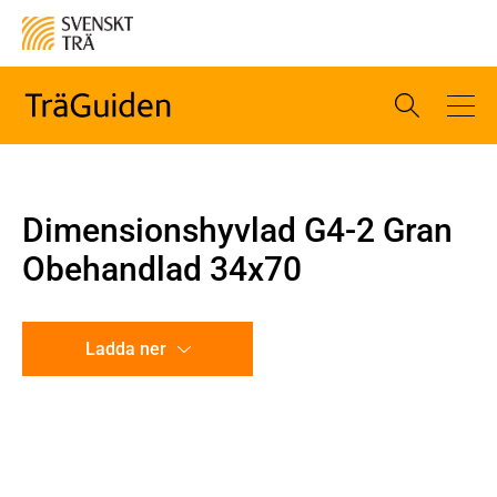
Dimensionshyvlad G4-2 Gran
Obehandlad 34x70
Ladda ner
CAD-ritning
Illustration utan mått