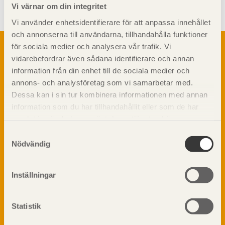
Vi värnar om din integritet
Vi använder enhetsidentifierare för att anpassa innehållet
och annonserna till användarna, tillhandahålla funktioner
Om trä
för sociala medier och analysera vår trafik. Vi
vidarebefordrar även sådana identifierare och annan
Materialet trä
TräGuiden är den digitala handboken för trä och
information från din enhet till de sociala medier och
Skogsbruk
träbyggande och innehåller information om
annons- och analysföretag som vi samarbetar med.
Barrträdets uppbyggnad
materialet trä samt instruktioner för byggande
Dessa kan i sin tur kombinera informationen med annan
med trä.
Träets egenskaper och kvalitet
information som du har tillhandahållit eller som de har
Sågverksprocessen
samlat in när du har använt deras tjänster. Läs mer om
Träbaserade produkter
Dela på
vår
integritetspolicy
och
kakpolicy
.
Samtyckesval
Kemisk behandling
Nödvändig
Fakta om Limträ
Byggfysik
Inställningar
Fukt
Prenumerera på TräGuidens nyhetsbrev!
Värmeisolering och lufttäthet
Ljud
Statistik
Brandsäkerhet