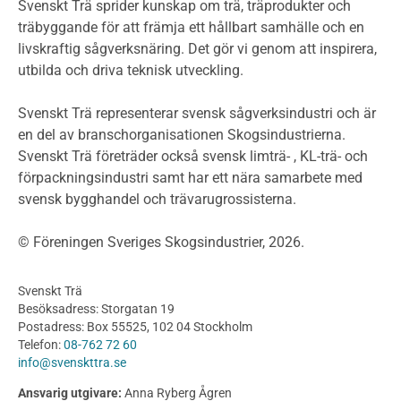
Miljödeklarationer och märkning
Svenskt Trä sprider kunskap om trä, träprodukter och
Termer och förkortningar
träbyggande för att främja ett hållbart samhälle och en
livskraftig sågverksnäring. Det gör vi genom att inspirera,
Planering
utbilda och driva teknisk utveckling.
Planera ett träbygge
Klimatkalkylator hallar
Svenskt Trä representerar svensk sågverksindustri och är
Projektering av trähus - generellt
en del av branschorganisationen Skogsindustrierna.
Byggsystem
Svenskt Trä företräder också svensk limträ- , KL-trä- och
förpackningsindustri samt har ett nära samarbete med
Fasadsystem i skivmaterial
svensk bygghandel och trävarugrossisterna.
Bullerskärmar och andra utomhuskonstruktioner
Träbroar
© Föreningen Sveriges Skogsindustrier, 2026.
Byggnation och utförande
Planering
Svenskt Trä
Utförande
Besöksadress: Storgatan 19
Produkter
Postadress: Box 55525, 102 04 Stockholm
Telefon:
08-762 72 60
Konstruktionsvirke
info@svenskttra.se
Konstruktionsvirke Behandlat
Ansvarig utgivare:
Anna Ryberg Ågren