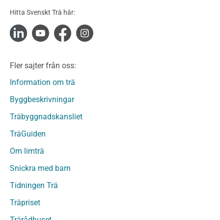
Konstruktionsvirke Obehandlat
Hitta Svenskt Trä här:
Konstruktionsvirke Fingerskarvat
Konstruktionsvirke Fingerskarvat Obehandlat
Limträ
Limträ Obehandlat
Fler sajter från oss:
Fanerträ
Fanerträ Obehandlat
Information om trä
Träpaneler och utvändigt beklädnadsvirke
Byggbeskrivningar
Träpanel och Utvändig beklädnad Behandlat
Träbyggnadskansliet
Träpanel och utvändig beklädnad Obehandlat
Trägolv
TräGuiden
Trägolv Behandlat
Om limträ
Trägolv Obehandlat
Snickra med barn
Sågat virke
Sågat virke Behandlat
Tidningen Trä
Sågat virke Obehandlat
Träpriset
Övriga träprodukter
Trärådhuset