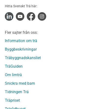
Konstruktionsvirke Obehandlat
Hitta Svenskt Trä här:
Konstruktionsvirke Fingerskarvat
Konstruktionsvirke Fingerskarvat Obehandlat
Limträ
Limträ Obehandlat
Fler sajter från oss:
Fanerträ
Fanerträ Obehandlat
Information om trä
Träpaneler och utvändigt beklädnadsvirke
Byggbeskrivningar
Träpanel och Utvändig beklädnad Behandlat
Träbyggnadskansliet
Träpanel och utvändig beklädnad Obehandlat
Trägolv
TräGuiden
Trägolv Behandlat
Om limträ
Trägolv Obehandlat
Snickra med barn
Sågat virke
Sågat virke Behandlat
Tidningen Trä
Sågat virke Obehandlat
Träpriset
Övriga träprodukter
Trärådhuset