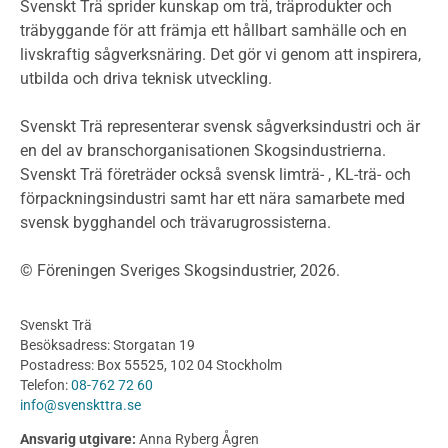
Miljödeklarationer och märkning
Svenskt Trä sprider kunskap om trä, träprodukter och
Termer och förkortningar
träbyggande för att främja ett hållbart samhälle och en
livskraftig sågverksnäring. Det gör vi genom att inspirera,
Planering
utbilda och driva teknisk utveckling.
Planera ett träbygge
Klimatkalkylator hallar
Svenskt Trä representerar svensk sågverksindustri och är
Projektering av trähus - generellt
en del av branschorganisationen Skogsindustrierna.
Byggsystem
Svenskt Trä företräder också svensk limträ- , KL-trä- och
förpackningsindustri samt har ett nära samarbete med
Fasadsystem i skivmaterial
svensk bygghandel och trävarugrossisterna.
Bullerskärmar och andra utomhuskonstruktioner
Träbroar
© Föreningen Sveriges Skogsindustrier, 2026.
Byggnation och utförande
Planering
Svenskt Trä
Utförande
Besöksadress: Storgatan 19
Produkter
Postadress: Box 55525, 102 04 Stockholm
Telefon:
08-762 72 60
Konstruktionsvirke
info@svenskttra.se
Konstruktionsvirke Behandlat
Ansvarig utgivare:
Anna Ryberg Ågren