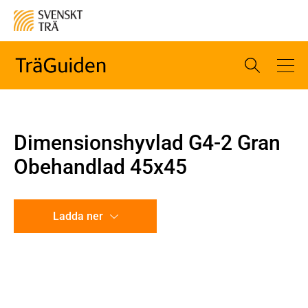
Dimensionshyvlad G4-2 Gran
Obehandlad 45x45
Ladda ner
CAD-ritning
Illustration utan mått