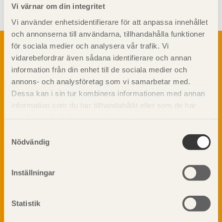
Vi värnar om din integritet
Vi använder enhetsidentifierare för att anpassa innehållet
och annonserna till användarna, tillhandahålla funktioner
Om trä
för sociala medier och analysera vår trafik. Vi
vidarebefordrar även sådana identifierare och annan
Materialet trä
TräGuiden är den digitala handboken för trä och
information från din enhet till de sociala medier och
Skogsbruk
träbyggande och innehåller information om
annons- och analysföretag som vi samarbetar med.
Barrträdets uppbyggnad
materialet trä samt instruktioner för byggande
Dessa kan i sin tur kombinera informationen med annan
med trä.
Träets egenskaper och kvalitet
information som du har tillhandahållit eller som de har
Sågverksprocessen
samlat in när du har använt deras tjänster. Läs mer om
Träbaserade produkter
Dela på
vår
integritetspolicy
och
kakpolicy
.
Samtyckesval
Kemisk behandling
Nödvändig
Fakta om Limträ
Byggfysik
Inställningar
Fukt
Prenumerera på TräGuidens nyhetsbrev!
Värmeisolering och lufttäthet
Ljud
Statistik
Brandsäkerhet