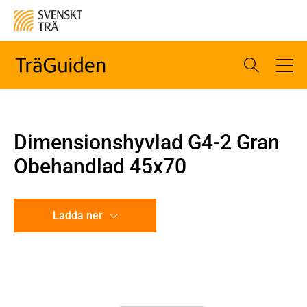
Dimensionshyvlad G4-2 Gran
Obehandlad 45x70
Ladda ner
CAD-ritning
Illustration utan mått