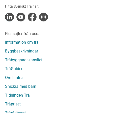
Konstruktionsvirke Obehandlat
Hitta Svenskt Trä här:
Konstruktionsvirke Fingerskarvat
Konstruktionsvirke Fingerskarvat Obehandlat
Limträ
Limträ Obehandlat
Fler sajter från oss:
Fanerträ
Fanerträ Obehandlat
Information om trä
Träpaneler och utvändigt beklädnadsvirke
Byggbeskrivningar
Träpanel och Utvändig beklädnad Behandlat
Träbyggnadskansliet
Träpanel och utvändig beklädnad Obehandlat
Trägolv
TräGuiden
Trägolv Behandlat
Om limträ
Trägolv Obehandlat
Snickra med barn
Sågat virke
Sågat virke Behandlat
Tidningen Trä
Sågat virke Obehandlat
Träpriset
Övriga träprodukter
Trärådhuset