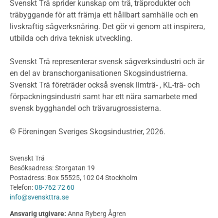
Miljödeklarationer och märkning
Svenskt Trä sprider kunskap om trä, träprodukter och
Termer och förkortningar
träbyggande för att främja ett hållbart samhälle och en
livskraftig sågverksnäring. Det gör vi genom att inspirera,
Planering
utbilda och driva teknisk utveckling.
Planera ett träbygge
Klimatkalkylator hallar
Svenskt Trä representerar svensk sågverksindustri och är
Projektering av trähus - generellt
en del av branschorganisationen Skogsindustrierna.
Byggsystem
Svenskt Trä företräder också svensk limträ- , KL-trä- och
förpackningsindustri samt har ett nära samarbete med
Fasadsystem i skivmaterial
svensk bygghandel och trävarugrossisterna.
Bullerskärmar och andra utomhuskonstruktioner
Träbroar
© Föreningen Sveriges Skogsindustrier, 2026.
Byggnation och utförande
Planering
Svenskt Trä
Utförande
Besöksadress: Storgatan 19
Produkter
Postadress: Box 55525, 102 04 Stockholm
Telefon:
08-762 72 60
Konstruktionsvirke
info@svenskttra.se
Konstruktionsvirke Behandlat
Ansvarig utgivare:
Anna Ryberg Ågren