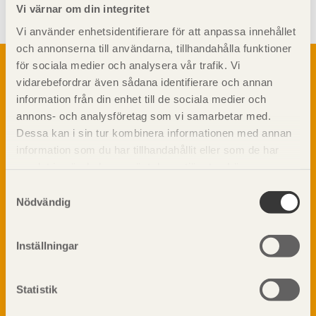
Vi värnar om din integritet
Vi använder enhetsidentifierare för att anpassa innehållet
och annonserna till användarna, tillhandahålla funktioner
Om trä
för sociala medier och analysera vår trafik. Vi
vidarebefordrar även sådana identifierare och annan
Materialet trä
TräGuiden är den digitala handboken för trä och
information från din enhet till de sociala medier och
Skogsbruk
träbyggande och innehåller information om
annons- och analysföretag som vi samarbetar med.
Barrträdets uppbyggnad
materialet trä samt instruktioner för byggande
Dessa kan i sin tur kombinera informationen med annan
med trä.
Träets egenskaper och kvalitet
information som du har tillhandahållit eller som de har
Sågverksprocessen
samlat in när du har använt deras tjänster. Läs mer om
Träbaserade produkter
Dela på
vår
integritetspolicy
och
kakpolicy
.
Samtyckesval
Kemisk behandling
Nödvändig
Fakta om Limträ
Byggfysik
Inställningar
Fukt
Prenumerera på TräGuidens nyhetsbrev!
Värmeisolering och lufttäthet
Ljud
Statistik
Brandsäkerhet