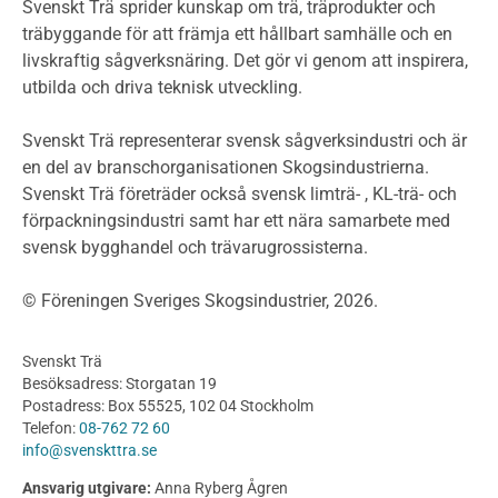
Miljödeklarationer och märkning
Svenskt Trä sprider kunskap om trä, träprodukter och
Termer och förkortningar
träbyggande för att främja ett hållbart samhälle och en
livskraftig sågverksnäring. Det gör vi genom att inspirera,
Planering
utbilda och driva teknisk utveckling.
Planera ett träbygge
Klimatkalkylator hallar
Svenskt Trä representerar svensk sågverksindustri och är
Projektering av trähus - generellt
en del av branschorganisationen Skogsindustrierna.
Byggsystem
Svenskt Trä företräder också svensk limträ- , KL-trä- och
förpackningsindustri samt har ett nära samarbete med
Fasadsystem i skivmaterial
svensk bygghandel och trävarugrossisterna.
Bullerskärmar och andra utomhuskonstruktioner
Träbroar
© Föreningen Sveriges Skogsindustrier, 2026.
Byggnation och utförande
Planering
Svenskt Trä
Utförande
Besöksadress: Storgatan 19
Produkter
Postadress: Box 55525, 102 04 Stockholm
Telefon:
08-762 72 60
Konstruktionsvirke
info@svenskttra.se
Konstruktionsvirke Behandlat
Ansvarig utgivare:
Anna Ryberg Ågren