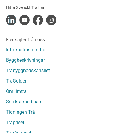
Konstruktionsvirke Obehandlat
Hitta Svenskt Trä här:
Konstruktionsvirke Fingerskarvat
Konstruktionsvirke Fingerskarvat Obehandlat
Limträ
Limträ Obehandlat
Fler sajter från oss:
Fanerträ
Fanerträ Obehandlat
Information om trä
Träpaneler och utvändigt beklädnadsvirke
Byggbeskrivningar
Träpanel och Utvändig beklädnad Behandlat
Träbyggnadskansliet
Träpanel och utvändig beklädnad Obehandlat
Trägolv
TräGuiden
Trägolv Behandlat
Om limträ
Trägolv Obehandlat
Snickra med barn
Sågat virke
Sågat virke Behandlat
Tidningen Trä
Sågat virke Obehandlat
Träpriset
Övriga träprodukter
Trärådhuset