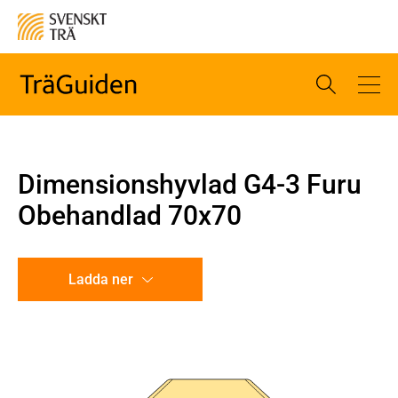
Dimensionshyvlad G4-3 Furu
Obehandlad 70x70
Ladda ner
CAD-ritning
Illustration utan mått