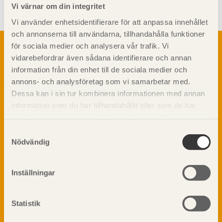
Vi värnar om din integritet
Vi använder enhetsidentifierare för att anpassa innehållet
och annonserna till användarna, tillhandahålla funktioner
Om trä
för sociala medier och analysera vår trafik. Vi
vidarebefordrar även sådana identifierare och annan
Materialet trä
TräGuiden är den digitala handboken för trä och
information från din enhet till de sociala medier och
Skogsbruk
träbyggande och innehåller information om
annons- och analysföretag som vi samarbetar med.
Barrträdets uppbyggnad
materialet trä samt instruktioner för byggande
Dessa kan i sin tur kombinera informationen med annan
med trä.
Träets egenskaper och kvalitet
information som du har tillhandahållit eller som de har
Sågverksprocessen
samlat in när du har använt deras tjänster. Läs mer om
Träbaserade produkter
Dela på
vår
integritetspolicy
och
kakpolicy
.
Samtyckesval
Kemisk behandling
Nödvändig
Fakta om Limträ
Byggfysik
Inställningar
Fukt
Prenumerera på TräGuidens nyhetsbrev!
Värmeisolering och lufttäthet
Ljud
Statistik
Brandsäkerhet