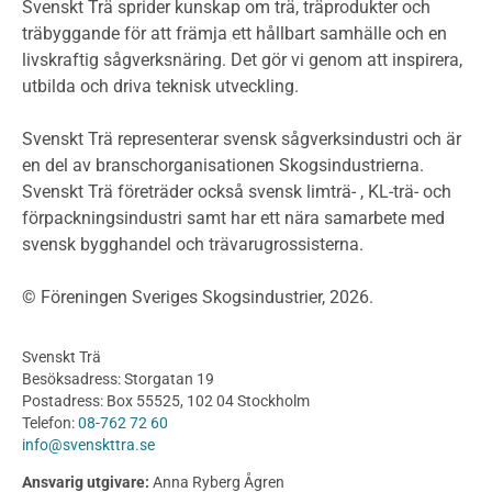
Miljödeklarationer och märkning
Svenskt Trä sprider kunskap om trä, träprodukter och
Termer och förkortningar
träbyggande för att främja ett hållbart samhälle och en
livskraftig sågverksnäring. Det gör vi genom att inspirera,
Planering
utbilda och driva teknisk utveckling.
Planera ett träbygge
Klimatkalkylator hallar
Svenskt Trä representerar svensk sågverksindustri och är
Projektering av trähus - generellt
en del av branschorganisationen Skogsindustrierna.
Byggsystem
Svenskt Trä företräder också svensk limträ- , KL-trä- och
förpackningsindustri samt har ett nära samarbete med
Fasadsystem i skivmaterial
svensk bygghandel och trävarugrossisterna.
Bullerskärmar och andra utomhuskonstruktioner
Träbroar
© Föreningen Sveriges Skogsindustrier, 2026.
Byggnation och utförande
Planering
Svenskt Trä
Utförande
Besöksadress: Storgatan 19
Produkter
Postadress: Box 55525, 102 04 Stockholm
Telefon:
08-762 72 60
Konstruktionsvirke
info@svenskttra.se
Konstruktionsvirke Behandlat
Ansvarig utgivare:
Anna Ryberg Ågren