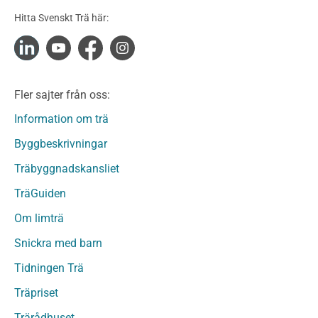
Konstruktionsvirke Obehandlat
Hitta Svenskt Trä här:
Konstruktionsvirke Fingerskarvat
Konstruktionsvirke Fingerskarvat Obehandlat
Limträ
Limträ Obehandlat
Fler sajter från oss:
Fanerträ
Fanerträ Obehandlat
Information om trä
Träpaneler och utvändigt beklädnadsvirke
Byggbeskrivningar
Träpanel och Utvändig beklädnad Behandlat
Träbyggnadskansliet
Träpanel och utvändig beklädnad Obehandlat
Trägolv
TräGuiden
Trägolv Behandlat
Om limträ
Trägolv Obehandlat
Snickra med barn
Sågat virke
Sågat virke Behandlat
Tidningen Trä
Sågat virke Obehandlat
Träpriset
Övriga träprodukter
Trärådhuset