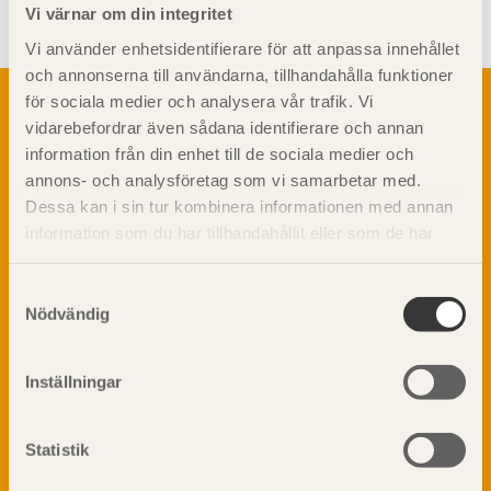
Vi värnar om din integritet
Vi använder enhetsidentifierare för att anpassa innehållet
och annonserna till användarna, tillhandahålla funktioner
Om trä
för sociala medier och analysera vår trafik. Vi
vidarebefordrar även sådana identifierare och annan
Materialet trä
TräGuiden är den digitala handboken för trä och
information från din enhet till de sociala medier och
Skogsbruk
träbyggande och innehåller information om
annons- och analysföretag som vi samarbetar med.
Barrträdets uppbyggnad
materialet trä samt instruktioner för byggande
Dessa kan i sin tur kombinera informationen med annan
med trä.
Träets egenskaper och kvalitet
information som du har tillhandahållit eller som de har
Sågverksprocessen
samlat in när du har använt deras tjänster. Läs mer om
Träbaserade produkter
Dela på
vår
integritetspolicy
och
kakpolicy
.
Samtyckesval
Kemisk behandling
Nödvändig
Fakta om Limträ
Byggfysik
Inställningar
Fukt
Prenumerera på TräGuidens nyhetsbrev!
Värmeisolering och lufttäthet
Ljud
Statistik
Brandsäkerhet