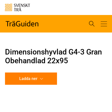
Dimensionshyvlad G4-3 Gran
Obehandlad 22x95
Ladda ner
CAD-ritning
Illustration utan mått