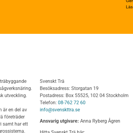
Gen
trä
Beräkningsexempel
Läs
rträ Obehandlat
Limträhandboken
neler och utvändigt
Del 1: Fakta om limträ
dnadsvirke
Del 2: Projektering av
anel och Utvändig
limträkonstruktioner
ädnad Behandlat
Del 3: Dimensionering a
anel och utvändig
limträkonstruktioner
ädnad Obehandlat
Del 4 : Planering och m
lv
limträkonstruktioner
olv Behandlat
KL-trähandboken
olv Obehandlat
KL-trä som konstruktions
h träbyggande
Svenskt Trä
 virke
Konstruktionssystem för 
 sågverksnäring.
Besöksadress: Storgatan 19
t virke Behandlat
Dimensionering av KL-
sk utveckling.
Postadress: Box 55525, 102 04 Stockholm
träkonstruktioner
t virke Obehandlat
Telefon:
08-762 72 60
Förband och anslutnings
a träprodukter
 är en del av
info@svenskttra.se
Bjälklag
gt byggvirke
ä företräder
Ansvarig utgivare:
Anna Ryberg Ågren
Väggar
i samt har ett
KL-trä och brand
rlagsspont
rossisterna.
Hitta Svenskt Trä här: