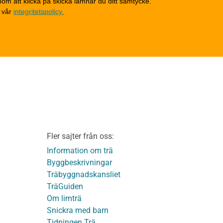
om att klicka på skicka lämnar du ditt samtycke.
Invändigt underhåll
 vår
integritetspolicy.
Altaner, balkonger och
yttertrappor
Om TräGuiden
Kontakta oss
v
Vi som medverkat till
TräGuiden
ontage av
Friskrivningar
Kakor
Integritetspolicy
material
Fler sajter från oss:
Användbara funktioner
KL-trä
på TräGuiden
Information om trä
Byggbeskrivningar
Träbyggnadskansliet
detaljer
TräGuiden
Om limträ
Snickra med barn
Tidningen Trä