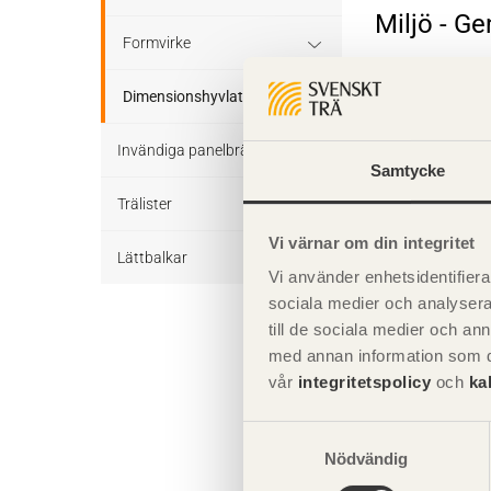
Miljö - G
Sparrar Obehandlat
Läkt Obehandlat
Formvirke
Formvirke Obehandlat
Dimensionshyvlat
Komplette
Invändiga panelbrädor
Dimensionshyvlat Behandlat
Samtycke
Giltighet
Trälister
Dimensionshyvlat Obehandlat
Vi värnar om din integritet
Lättbalkar
Vi använder enhetsidentifierar
sociala medier och analysera 
till de sociala medier och a
med annan information som du 
vår
integritetspolicy
och
ka
Samtyckesval
Nödvändig