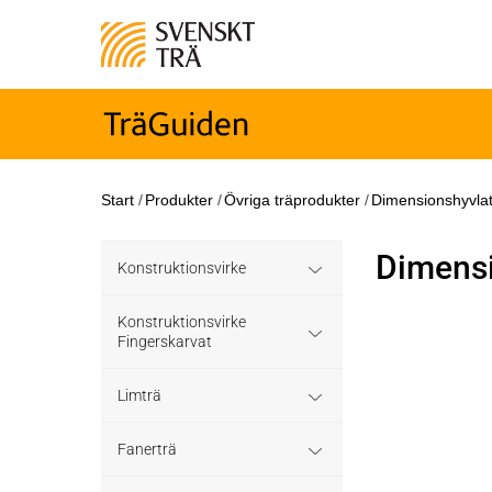
Start
/
Produkter
/
Övriga träprodukter
/
Dimensionshyvla
Dimensi
Konstruktionsvirke
Konstruktionsvirke
Konstruktionsvirke
Behandlat
Fingerskarvat
Konstruktionsvirke
Konstruktionsvirke
Konstruktionsvirke
Limträ
Träskyddsbehandlat
Obehandlat
Fingerskarvat
Obehandlat
Limträ Obehandlat
Fanerträ
Konstruktionsvirke
Hållfasthetsklass C35
Konstruktionsvirke