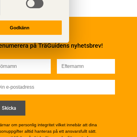
Underhåll
Godkänn
Ytbehandling och
underhåll
enumerera på TräGuidens nyhetsbrev!
Ytbehandling och
underhåll – generellt
Färg
Träskydd
Utförande - utvändigt
Utförande - invändigt
Drift och underhåll
åga
Drift och underhåll –
generellt
Grunder och bjälklag
d
Fasader och väggar
ärnar om personlig integritet vilket innebär att dina
onuppgifter alltid hanteras på ett ansvarsfullt sätt.
Tak