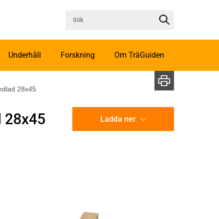
Underhåll
Forskning
Om TräGuiden
ndlad 28x45
d 28x45
Ladda ner
CAD-ritning
Illustration utan mått