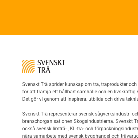
Faner
Brandsäkerhet
Fane
Byggnadsklasser och
Träpa
verksamhetsklasser
beklä
Brandförlopp i byggnader
Träp
Brandtekniska funktionskrav
bekl
Brandklasser för material och
Träp
konstruktioner
bekl
Träkonstruktioners
Trägo
brandmotstånd
Träg
Detaljlösningar
Träg
Träytors brandegenskaper
Svenskt Trä sprider kunskap om trä, träprodukter oc
Sågat
Tekniska byten med sprinkler
för att främja ett hållbart samhälle och en livskraftig
Såga
Riskvärdering i
Det gör vi genom att inspirera, utbilda och driva tekni
Såga
flervåningsbostadshus
Övrig
Brandstandarder
Svenskt Trä representerar svensk sågverksindustri och
Övri
Brandstatistik för
branschorganisationen Skogsindustrierna. Svenskt Tr
Trall
flervåningsträhus
också svensk limträ- , KL-trä- och förpackningsindustr
Unde
Kontroll av utförande
nära samarbete med svensk bygghandel och trävarug