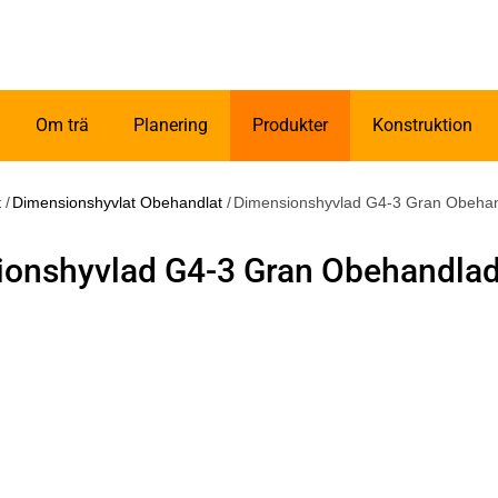
Om trä
Planering
Produkter
Konstruktion
t
/
Dimensionshyvlat Obehandlat
/
Dimensionshyvlad G4-3 Gran Obeha
onshyvlad G4-3 Gran Obehandla