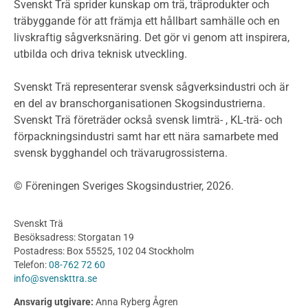
Miljödeklarationer och märkning
Svenskt Trä sprider kunskap om trä, träprodukter och
Termer och förkortningar
träbyggande för att främja ett hållbart samhälle och en
livskraftig sågverksnäring. Det gör vi genom att inspirera,
Planering
utbilda och driva teknisk utveckling.
Planera ett träbygge
Klimatkalkylator hallar
Svenskt Trä representerar svensk sågverksindustri och är
Projektering av trähus - generellt
en del av branschorganisationen Skogsindustrierna.
Byggsystem
Svenskt Trä företräder också svensk limträ- , KL-trä- och
förpackningsindustri samt har ett nära samarbete med
Fasadsystem i skivmaterial
svensk bygghandel och trävarugrossisterna.
Bullerskärmar och andra utomhuskonstruktioner
Träbroar
© Föreningen Sveriges Skogsindustrier, 2026.
Byggnation och utförande
Planering
Svenskt Trä
Utförande
Besöksadress: Storgatan 19
Produkter
Postadress: Box 55525, 102 04 Stockholm
Telefon:
08-762 72 60
Konstruktionsvirke
info@svenskttra.se
Konstruktionsvirke Behandlat
Ansvarig utgivare:
Anna Ryberg Ågren