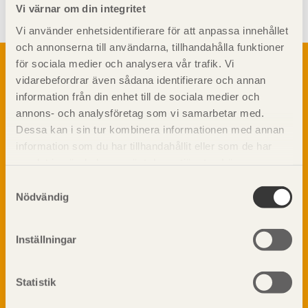
Vi värnar om din integritet
Vi använder enhetsidentifierare för att anpassa innehållet
och annonserna till användarna, tillhandahålla funktioner
Om trä
för sociala medier och analysera vår trafik. Vi
vidarebefordrar även sådana identifierare och annan
Materialet trä
TräGuiden är den digitala handboken för trä och
information från din enhet till de sociala medier och
Skogsbruk
träbyggande och innehåller information om
annons- och analysföretag som vi samarbetar med.
Barrträdets uppbyggnad
materialet trä samt instruktioner för byggande
Dessa kan i sin tur kombinera informationen med annan
med trä.
Träets egenskaper och kvalitet
information som du har tillhandahållit eller som de har
Sågverksprocessen
samlat in när du har använt deras tjänster. Läs mer om
Träbaserade produkter
Dela på
vår
integritetspolicy
och
kakpolicy
.
Samtyckesval
Kemisk behandling
Nödvändig
Fakta om Limträ
Byggfysik
Inställningar
Fukt
Prenumerera på TräGuidens nyhetsbrev!
Värmeisolering och lufttäthet
Ljud
Statistik
Brandsäkerhet