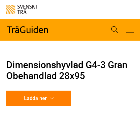
Dimensionshyvlad G4-3 Gran
Obehandlad 28x95
Ladda ner
CAD-ritning
Illustration utan mått