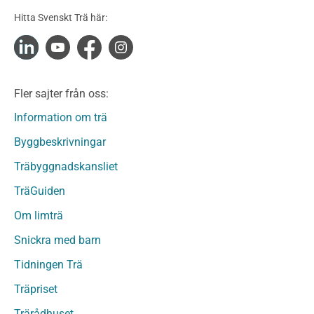
Konstruktionsvirke Obehandlat
Hitta Svenskt Trä här:
Konstruktionsvirke Fingerskarvat
Konstruktionsvirke Fingerskarvat Obehandlat
Limträ
Limträ Obehandlat
Fler sajter från oss:
Fanerträ
Fanerträ Obehandlat
Information om trä
Träpaneler och utvändigt beklädnadsvirke
Byggbeskrivningar
Träpanel och Utvändig beklädnad Behandlat
Träbyggnadskansliet
Träpanel och utvändig beklädnad Obehandlat
Trägolv
TräGuiden
Trägolv Behandlat
Om limträ
Trägolv Obehandlat
Snickra med barn
Sågat virke
Sågat virke Behandlat
Tidningen Trä
Sågat virke Obehandlat
Träpriset
Övriga träprodukter
Trärådhuset