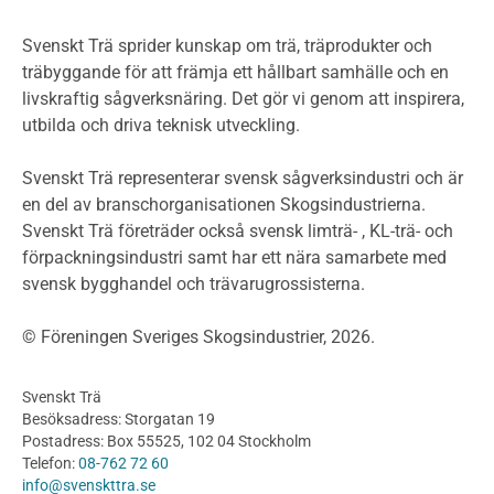
Miljöpolitik och miljömål
Miljödeklarationer och märkning
Svenskt Trä sprider kunskap om trä, träprodukter och
Termer och förkortningar
träbyggande för att främja ett hållbart samhälle och en
livskraftig sågverksnäring. Det gör vi genom att inspirera,
Planering
utbilda och driva teknisk utveckling.
Planera ett träbygge
Klimatkalkylator hallar
Svenskt Trä representerar svensk sågverksindustri och är
Projektering av trähus - generellt
en del av branschorganisationen Skogsindustrierna.
Byggsystem
Svenskt Trä företräder också svensk limträ- , KL-trä- och
förpackningsindustri samt har ett nära samarbete med
Fasadsystem i skivmaterial
svensk bygghandel och trävarugrossisterna.
Bullerskärmar och andra utomhuskonstruktioner
Träbroar
© Föreningen Sveriges Skogsindustrier, 2026.
Byggnation och utförande
Planering
Svenskt Trä
Utförande
Besöksadress: Storgatan 19
Produkter
Postadress: Box 55525, 102 04 Stockholm
Telefon:
08-762 72 60
Konstruktionsvirke
info@svenskttra.se