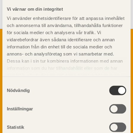
Visa sajtkarta
Vi värnar om din integritet
Vi använder enhetsidentifierare för att anpassa innehållet
och annonserna till användarna, tillhandahålla funktioner
för sociala medier och analysera vår trafik. Vi
Om trä
vidarebefordrar även sådana identifierare och annan
Materialet trä
information från din enhet till de sociala medier och
TräGuiden är den digitala handboken för trä och
Skogsbruk
annons- och analysföretag som vi samarbetar med.
träbyggande och innehåller information om
Barrträdets uppbyggnad
Dessa kan i sin tur kombinera informationen med annan
materialet trä samt instruktioner för byggande
med trä.
information som du har tillhandahållit eller som de har
Träets egenskaper och kvalitet
samlat in när du har använt deras tjänster. Läs mer om
Sågverksprocessen
vår
integritetspolicy
och
kakpolicy
.
Träbaserade produkter
Samtyckesval
Dela på
Nödvändig
Kemisk behandling
Fakta om Limträ
Byggfysik
Inställningar
Fukt
Prenumerera på TräGuidens nyhetsbrev!
Värmeisolering och lufttäthet
Statistik
Ljud