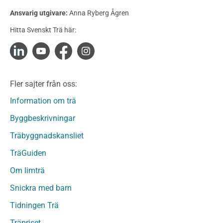
Konstruktionsvirke Behandlat
Ansvarig utgivare:
Anna Ryberg Ågren
Konstruktionsvirke Obehandlat
Hitta Svenskt Trä här:
Konstruktionsvirke Fingerskarvat
Konstruktionsvirke Fingerskarvat Obehandlat
Limträ
Limträ Obehandlat
Fler sajter från oss:
Fanerträ
Fanerträ Obehandlat
Information om trä
Träpaneler och utvändigt beklädnadsvirke
Byggbeskrivningar
Träpanel och Utvändig beklädnad Behandlat
Träbyggnadskansliet
Träpanel och utvändig beklädnad Obehandlat
Trägolv
TräGuiden
Trägolv Behandlat
Om limträ
Trägolv Obehandlat
Snickra med barn
Sågat virke
Sågat virke Behandlat
Tidningen Trä
Sågat virke Obehandlat
Träpriset