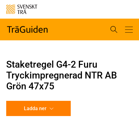
Staketregel G4-2 Furu
Tryckimpregnerad NTR AB
Grön 47x75
Ladda ner
CAD-ritning
Illustration utan mått