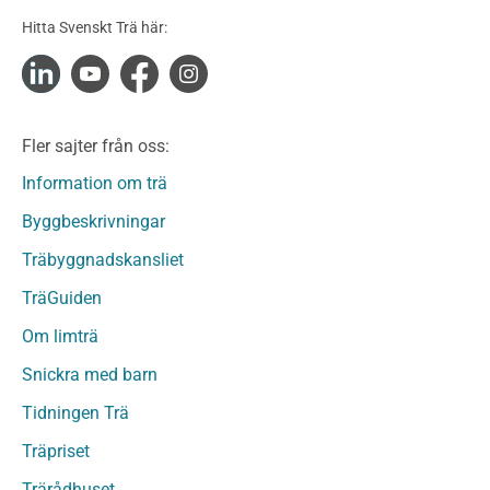
Konstruktionsvirke Obehandlat
Hitta Svenskt Trä här:
Konstruktionsvirke Fingerskarvat
Konstruktionsvirke Fingerskarvat Obehandlat
Limträ
Limträ Obehandlat
Fler sajter från oss:
Fanerträ
Fanerträ Obehandlat
Information om trä
Träpaneler och utvändigt beklädnadsvirke
Byggbeskrivningar
Träpanel och Utvändig beklädnad Behandlat
Träbyggnadskansliet
Träpanel och utvändig beklädnad Obehandlat
Trägolv
TräGuiden
Trägolv Behandlat
Om limträ
Trägolv Obehandlat
Snickra med barn
Sågat virke
Sågat virke Behandlat
Tidningen Trä
Sågat virke Obehandlat
Träpriset
Övriga träprodukter
Trärådhuset