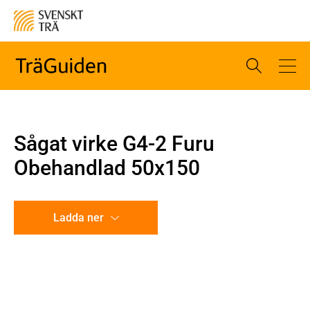
Sågat virke G4-2 Furu
Obehandlad 50x150
Ladda ner
CAD-ritning
Illustration utan mått