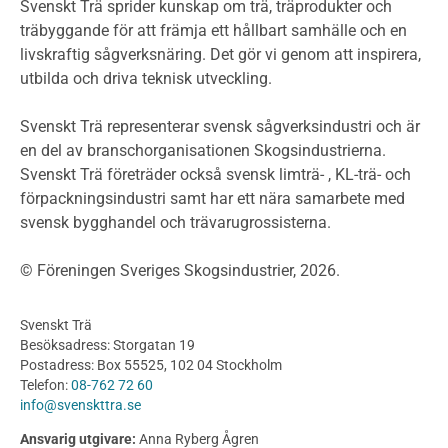
Miljödeklarationer och märkning
Svenskt Trä sprider kunskap om trä, träprodukter och
Termer och förkortningar
träbyggande för att främja ett hållbart samhälle och en
livskraftig sågverksnäring. Det gör vi genom att inspirera,
Planering
utbilda och driva teknisk utveckling.
Planera ett träbygge
Klimatkalkylator hallar
Svenskt Trä representerar svensk sågverksindustri och är
Projektering av trähus - generellt
en del av branschorganisationen Skogsindustrierna.
Byggsystem
Svenskt Trä företräder också svensk limträ- , KL-trä- och
förpackningsindustri samt har ett nära samarbete med
Fasadsystem i skivmaterial
svensk bygghandel och trävarugrossisterna.
Bullerskärmar och andra utomhuskonstruktioner
Träbroar
© Föreningen Sveriges Skogsindustrier, 2026.
Byggnation och utförande
Planering
Svenskt Trä
Utförande
Besöksadress: Storgatan 19
Produkter
Postadress: Box 55525, 102 04 Stockholm
Telefon:
08-762 72 60
Konstruktionsvirke
info@svenskttra.se
Konstruktionsvirke Behandlat
Ansvarig utgivare:
Anna Ryberg Ågren