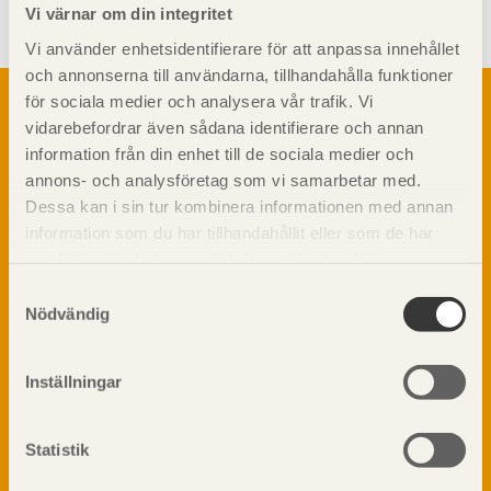
Vi värnar om din integritet
Vi använder enhetsidentifierare för att anpassa innehållet
och annonserna till användarna, tillhandahålla funktioner
Om trä
för sociala medier och analysera vår trafik. Vi
vidarebefordrar även sådana identifierare och annan
Materialet trä
TräGuiden är den digitala handboken för trä och
information från din enhet till de sociala medier och
Skogsbruk
träbyggande och innehåller information om
annons- och analysföretag som vi samarbetar med.
Barrträdets uppbyggnad
materialet trä samt instruktioner för byggande
Dessa kan i sin tur kombinera informationen med annan
med trä.
Träets egenskaper och kvalitet
information som du har tillhandahållit eller som de har
Sågverksprocessen
samlat in när du har använt deras tjänster. Läs mer om
Träbaserade produkter
Dela på
vår
integritetspolicy
och
kakpolicy
.
Samtyckesval
Kemisk behandling
Nödvändig
Fakta om Limträ
Byggfysik
Inställningar
Fukt
Prenumerera på TräGuidens nyhetsbrev!
Värmeisolering och lufttäthet
Ljud
Statistik
Brandsäkerhet