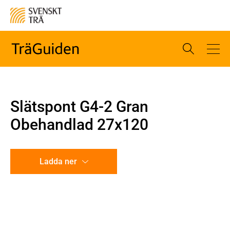
Slätspont G4-2 Gran
Obehandlad 27x120
Ladda ner
CAD-ritning
Illustration utan mått