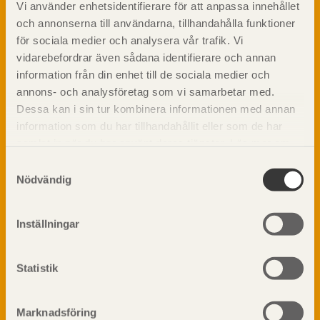
Vi använder enhetsidentifierare för att anpassa innehållet
Om trä
och annonserna till användarna, tillhandahålla funktioner
Materialet trä
för sociala medier och analysera vår trafik. Vi
TräGuiden är den digitala handboken för trä och
Skogsbruk
vidarebefordrar även sådana identifierare och annan
träbyggande och innehåller information om
Barrträdets uppbyggnad
materialet trä samt instruktioner för byggande
information från din enhet till de sociala medier och
med trä.
Träets egenskaper och kvalitet
annons- och analysföretag som vi samarbetar med.
Sågverksprocessen
Dessa kan i sin tur kombinera informationen med annan
information som du har tillhandahållit eller som de har
Träbaserade produkter
Dela på
samlat in när du har använt deras tjänster. Läs mer om
Kemisk behandling
vår
integritetspolicy
och
kakpolicy
.
Fakta om Limträ
Samtyckesval
Nödvändig
Byggfysik
Fukt
Prenumerera på TräGuidens nyhetsbrev!
Värmeisolering och lufttäthet
Inställningar
Ljud
Brandsäkerhet
Statistik
Brandsäkerhet
Byggnadsklasser och verksamhetsklasser
Brandförlopp i byggnader
Marknadsföring