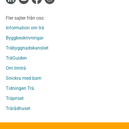
Limträ
Limträ Obehandlat
Fler sajter från oss:
Fanerträ
Fanerträ Obehandlat
Information om trä
Träpaneler och utvändigt beklädnadsvirke
Byggbeskrivningar
Träpanel och Utvändig beklädnad Behandlat
Träbyggnadskansliet
Träpanel och utvändig beklädnad Obehandlat
Trägolv
TräGuiden
Trägolv Behandlat
Om limträ
Trägolv Obehandlat
Snickra med barn
Sågat virke
Sågat virke Behandlat
Tidningen Trä
Sågat virke Obehandlat
Träpriset
Övriga träprodukter
Trärådhuset
Övrigt byggvirke
Trall
Underlagsspont