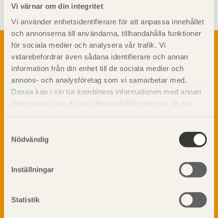
Vi värnar om din integritet
Vi använder enhetsidentifierare för att anpassa innehållet
och annonserna till användarna, tillhandahålla funktioner
Om trä
för sociala medier och analysera vår trafik. Vi
vidarebefordrar även sådana identifierare och annan
Materialet trä
TräGuiden är den digitala handboken för trä och
information från din enhet till de sociala medier och
Skogsbruk
träbyggande och innehåller information om
annons- och analysföretag som vi samarbetar med.
Barrträdets uppbyggnad
materialet trä samt instruktioner för byggande
Dessa kan i sin tur kombinera informationen med annan
med trä.
Träets egenskaper och kvalitet
information som du har tillhandahållit eller som de har
Sågverksprocessen
samlat in när du har använt deras tjänster. Läs mer om
Träbaserade produkter
Dela på
vår
integritetspolicy
och
kakpolicy
.
Samtyckesval
Kemisk behandling
Nödvändig
Fakta om Limträ
Byggfysik
Inställningar
Fukt
Prenumerera på TräGuidens nyhetsbrev!
Värmeisolering och lufttäthet
Ljud
Statistik
Brandsäkerhet