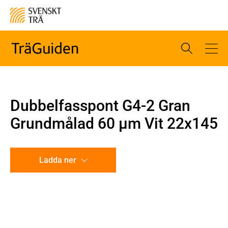
Dubbelfasspont G4-2 Gran
Grundmålad 60 µm Vit 22x145
Ladda ner
CAD-ritning
Illustration utan mått