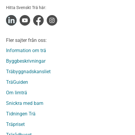
Konstruktionsvirke Obehandlat
Hitta Svenskt Trä här:
Konstruktionsvirke Fingerskarvat
Konstruktionsvirke Fingerskarvat Obehandlat
Limträ
Limträ Obehandlat
Fler sajter från oss:
Fanerträ
Fanerträ Obehandlat
Information om trä
Träpaneler och utvändigt beklädnadsvirke
Byggbeskrivningar
Träpanel och Utvändig beklädnad Behandlat
Träbyggnadskansliet
Träpanel och utvändig beklädnad Obehandlat
Trägolv
TräGuiden
Trägolv Behandlat
Om limträ
Trägolv Obehandlat
Snickra med barn
Sågat virke
Sågat virke Behandlat
Tidningen Trä
Sågat virke Obehandlat
Träpriset
Övriga träprodukter
Trärådhuset