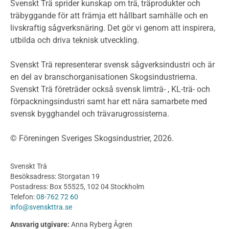
Miljödeklarationer och märkning
Svenskt Trä sprider kunskap om trä, träprodukter och
Termer och förkortningar
träbyggande för att främja ett hållbart samhälle och en
livskraftig sågverksnäring. Det gör vi genom att inspirera,
Planering
utbilda och driva teknisk utveckling.
Planera ett träbygge
Klimatkalkylator hallar
Svenskt Trä representerar svensk sågverksindustri och är
Projektering av trähus - generellt
en del av branschorganisationen Skogsindustrierna.
Byggsystem
Svenskt Trä företräder också svensk limträ- , KL-trä- och
förpackningsindustri samt har ett nära samarbete med
Fasadsystem i skivmaterial
svensk bygghandel och trävarugrossisterna.
Bullerskärmar och andra utomhuskonstruktioner
Träbroar
© Föreningen Sveriges Skogsindustrier, 2026.
Byggnation och utförande
Planering
Svenskt Trä
Utförande
Besöksadress: Storgatan 19
Produkter
Postadress: Box 55525, 102 04 Stockholm
Telefon:
08-762 72 60
Konstruktionsvirke
info@svenskttra.se
Konstruktionsvirke Behandlat
Ansvarig utgivare:
Anna Ryberg Ågren