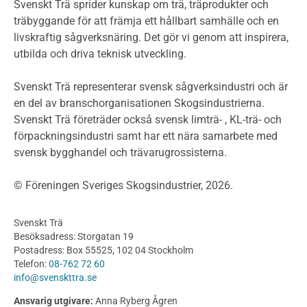
Miljödeklarationer och märkning
Svenskt Trä sprider kunskap om trä, träprodukter och
Termer och förkortningar
träbyggande för att främja ett hållbart samhälle och en
livskraftig sågverksnäring. Det gör vi genom att inspirera,
Planering
utbilda och driva teknisk utveckling.
Planera ett träbygge
Klimatkalkylator hallar
Svenskt Trä representerar svensk sågverksindustri och är
Projektering av trähus - generellt
en del av branschorganisationen Skogsindustrierna.
Byggsystem
Svenskt Trä företräder också svensk limträ- , KL-trä- och
förpackningsindustri samt har ett nära samarbete med
Fasadsystem i skivmaterial
svensk bygghandel och trävarugrossisterna.
Bullerskärmar och andra utomhuskonstruktioner
Träbroar
© Föreningen Sveriges Skogsindustrier, 2026.
Byggnation och utförande
Planering
Svenskt Trä
Utförande
Besöksadress: Storgatan 19
Produkter
Postadress: Box 55525, 102 04 Stockholm
Telefon:
08-762 72 60
Konstruktionsvirke
info@svenskttra.se
Konstruktionsvirke Behandlat
Ansvarig utgivare:
Anna Ryberg Ågren