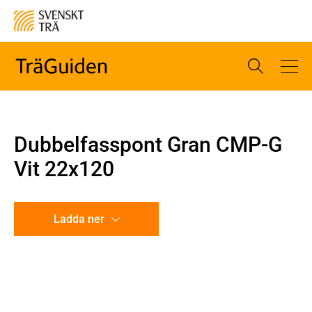
Dubbelfasspont Gran CMP-G
Vit 22x120
Ladda ner
CAD-ritning
Illustration utan mått