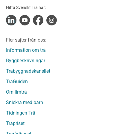
Konstruktionsvirke Obehandlat
Hitta Svenskt Trä här:
Konstruktionsvirke Fingerskarvat
Konstruktionsvirke Fingerskarvat Obehandlat
Limträ
Limträ Obehandlat
Fler sajter från oss:
Fanerträ
Fanerträ Obehandlat
Information om trä
Träpaneler och utvändigt beklädnadsvirke
Byggbeskrivningar
Träpanel och Utvändig beklädnad Behandlat
Träbyggnadskansliet
Träpanel och utvändig beklädnad Obehandlat
Trägolv
TräGuiden
Trägolv Behandlat
Om limträ
Trägolv Obehandlat
Snickra med barn
Sågat virke
Sågat virke Behandlat
Tidningen Trä
Sågat virke Obehandlat
Träpriset
Övriga träprodukter
Trärådhuset