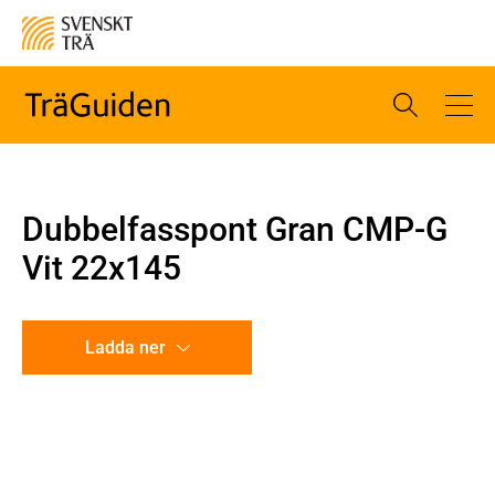
Dubbelfasspont Gran CMP-G
Vit 22x145
Ladda ner
CAD-ritning
Illustration utan mått