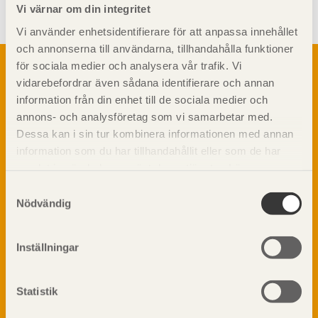
Vi värnar om din integritet
Vi använder enhetsidentifierare för att anpassa innehållet
och annonserna till användarna, tillhandahålla funktioner
Om trä
för sociala medier och analysera vår trafik. Vi
vidarebefordrar även sådana identifierare och annan
Materialet trä
TräGuiden är den digitala handboken för trä och
information från din enhet till de sociala medier och
Skogsbruk
träbyggande och innehåller information om
annons- och analysföretag som vi samarbetar med.
Barrträdets uppbyggnad
materialet trä samt instruktioner för byggande
Dessa kan i sin tur kombinera informationen med annan
med trä.
Träets egenskaper och kvalitet
information som du har tillhandahållit eller som de har
Sågverksprocessen
samlat in när du har använt deras tjänster. Läs mer om
Träbaserade produkter
Dela på
vår
integritetspolicy
och
kakpolicy
.
Samtyckesval
Kemisk behandling
Nödvändig
Fakta om Limträ
Byggfysik
Inställningar
Fukt
Prenumerera på TräGuidens nyhetsbrev!
Värmeisolering och lufttäthet
Ljud
Statistik
Brandsäkerhet