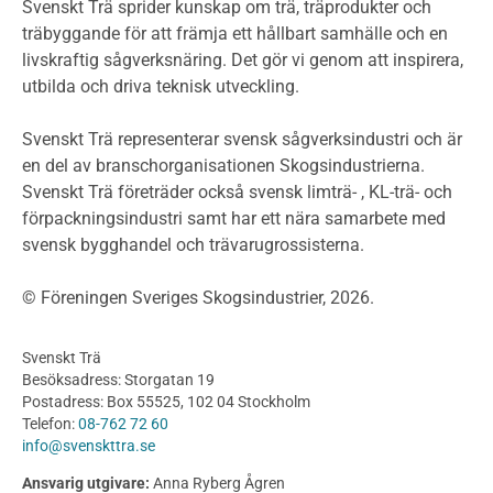
Miljödeklarationer och märkning
Svenskt Trä sprider kunskap om trä, träprodukter och
Termer och förkortningar
träbyggande för att främja ett hållbart samhälle och en
livskraftig sågverksnäring. Det gör vi genom att inspirera,
Planering
utbilda och driva teknisk utveckling.
Planera ett träbygge
Klimatkalkylator hallar
Svenskt Trä representerar svensk sågverksindustri och är
Projektering av trähus - generellt
en del av branschorganisationen Skogsindustrierna.
Byggsystem
Svenskt Trä företräder också svensk limträ- , KL-trä- och
förpackningsindustri samt har ett nära samarbete med
Fasadsystem i skivmaterial
svensk bygghandel och trävarugrossisterna.
Bullerskärmar och andra utomhuskonstruktioner
Träbroar
© Föreningen Sveriges Skogsindustrier, 2026.
Byggnation och utförande
Planering
Svenskt Trä
Utförande
Besöksadress: Storgatan 19
Produkter
Postadress: Box 55525, 102 04 Stockholm
Telefon:
08-762 72 60
Konstruktionsvirke
info@svenskttra.se
Konstruktionsvirke Behandlat
Ansvarig utgivare:
Anna Ryberg Ågren