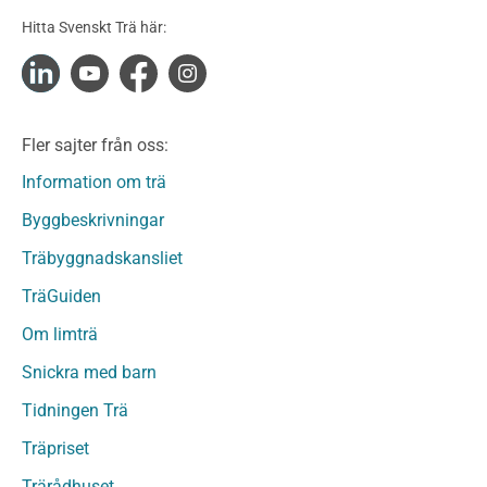
Konstruktionsvirke Obehandlat
Hitta Svenskt Trä här:
Konstruktionsvirke Fingerskarvat
Konstruktionsvirke Fingerskarvat Obehandlat
Limträ
Limträ Obehandlat
Fler sajter från oss:
Fanerträ
Fanerträ Obehandlat
Information om trä
Träpaneler och utvändigt beklädnadsvirke
Byggbeskrivningar
Träpanel och Utvändig beklädnad Behandlat
Träbyggnadskansliet
Träpanel och utvändig beklädnad Obehandlat
Trägolv
TräGuiden
Trägolv Behandlat
Om limträ
Trägolv Obehandlat
Snickra med barn
Sågat virke
Sågat virke Behandlat
Tidningen Trä
Sågat virke Obehandlat
Träpriset
Övriga träprodukter
Trärådhuset