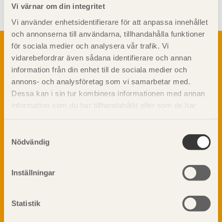
Vi värnar om din integritet
Vi använder enhetsidentifierare för att anpassa innehållet
och annonserna till användarna, tillhandahålla funktioner
Om trä
för sociala medier och analysera vår trafik. Vi
vidarebefordrar även sådana identifierare och annan
Materialet trä
TräGuiden är den digitala handboken för trä och
information från din enhet till de sociala medier och
Skogsbruk
träbyggande och innehåller information om
annons- och analysföretag som vi samarbetar med.
Barrträdets uppbyggnad
materialet trä samt instruktioner för byggande
Dessa kan i sin tur kombinera informationen med annan
med trä.
Träets egenskaper och kvalitet
information som du har tillhandahållit eller som de har
Sågverksprocessen
samlat in när du har använt deras tjänster. Läs mer om
Träbaserade produkter
Dela på
vår
integritetspolicy
och
kakpolicy
.
Samtyckesval
Kemisk behandling
Nödvändig
Fakta om Limträ
Byggfysik
Inställningar
Fukt
Prenumerera på TräGuidens nyhetsbrev!
Värmeisolering och lufttäthet
Ljud
Statistik
Brandsäkerhet