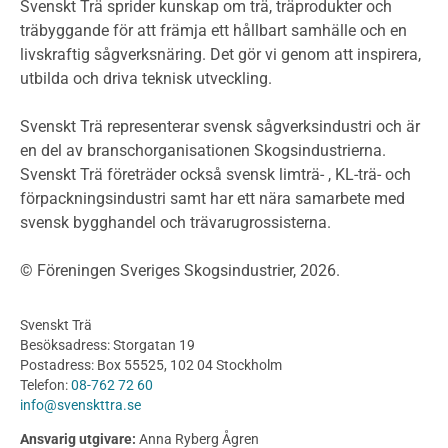
Miljödeklarationer och märkning
Svenskt Trä sprider kunskap om trä, träprodukter och
Termer och förkortningar
träbyggande för att främja ett hållbart samhälle och en
livskraftig sågverksnäring. Det gör vi genom att inspirera,
Planering
utbilda och driva teknisk utveckling.
Planera ett träbygge
Klimatkalkylator hallar
Svenskt Trä representerar svensk sågverksindustri och är
Projektering av trähus - generellt
en del av branschorganisationen Skogsindustrierna.
Byggsystem
Svenskt Trä företräder också svensk limträ- , KL-trä- och
förpackningsindustri samt har ett nära samarbete med
Fasadsystem i skivmaterial
svensk bygghandel och trävarugrossisterna.
Bullerskärmar och andra utomhuskonstruktioner
Träbroar
© Föreningen Sveriges Skogsindustrier, 2026.
Byggnation och utförande
Planering
Svenskt Trä
Utförande
Besöksadress: Storgatan 19
Produkter
Postadress: Box 55525, 102 04 Stockholm
Telefon:
08-762 72 60
Konstruktionsvirke
info@svenskttra.se
Konstruktionsvirke Behandlat
Ansvarig utgivare:
Anna Ryberg Ågren