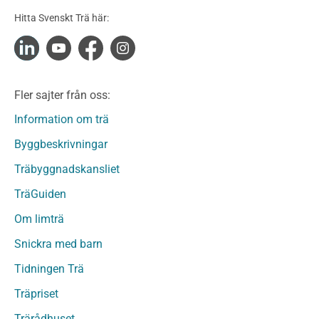
Konstruktionsvirke Obehandlat
Hitta Svenskt Trä här:
Konstruktionsvirke Fingerskarvat
Konstruktionsvirke Fingerskarvat Obehandlat
Limträ
Limträ Obehandlat
Fler sajter från oss:
Fanerträ
Fanerträ Obehandlat
Information om trä
Träpaneler och utvändigt beklädnadsvirke
Byggbeskrivningar
Träpanel och Utvändig beklädnad Behandlat
Träbyggnadskansliet
Träpanel och utvändig beklädnad Obehandlat
Trägolv
TräGuiden
Trägolv Behandlat
Om limträ
Trägolv Obehandlat
Snickra med barn
Sågat virke
Sågat virke Behandlat
Tidningen Trä
Sågat virke Obehandlat
Träpriset
Övriga träprodukter
Trärådhuset