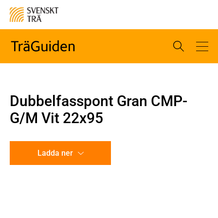
Dubbelfasspont Gran CMP-
G/M Vit 22x95
Ladda ner
CAD-ritning
Illustration utan mått