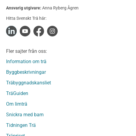
Konstruktionsvirke Behandlat
Ansvarig utgivare:
Anna Ryberg Ågren
Konstruktionsvirke Obehandlat
Hitta Svenskt Trä här:
Konstruktionsvirke Fingerskarvat
Konstruktionsvirke Fingerskarvat Obehandlat
Limträ
Limträ Obehandlat
Fler sajter från oss:
Fanerträ
Fanerträ Obehandlat
Information om trä
Träpaneler och utvändigt beklädnadsvirke
Byggbeskrivningar
Träpanel och Utvändig beklädnad Behandlat
Träbyggnadskansliet
Träpanel och utvändig beklädnad Obehandlat
Trägolv
TräGuiden
Trägolv Behandlat
Om limträ
Trägolv Obehandlat
Snickra med barn
Sågat virke
Sågat virke Behandlat
Tidningen Trä
Sågat virke Obehandlat
Träpriset