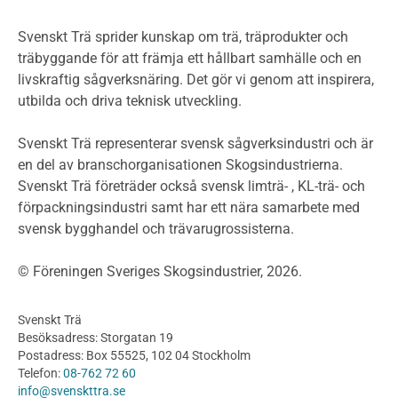
Miljöpolitik och miljömål
Miljödeklarationer och märkning
Svenskt Trä sprider kunskap om trä, träprodukter och
Termer och förkortningar
träbyggande för att främja ett hållbart samhälle och en
livskraftig sågverksnäring. Det gör vi genom att inspirera,
Planering
utbilda och driva teknisk utveckling.
Planera ett träbygge
Klimatkalkylator hallar
Svenskt Trä representerar svensk sågverksindustri och är
Projektering av trähus - generellt
en del av branschorganisationen Skogsindustrierna.
Byggsystem
Svenskt Trä företräder också svensk limträ- , KL-trä- och
förpackningsindustri samt har ett nära samarbete med
Fasadsystem i skivmaterial
svensk bygghandel och trävarugrossisterna.
Bullerskärmar och andra utomhuskonstruktioner
Träbroar
© Föreningen Sveriges Skogsindustrier, 2026.
Byggnation och utförande
Planering
Svenskt Trä
Utförande
Besöksadress: Storgatan 19
Produkter
Postadress: Box 55525, 102 04 Stockholm
Telefon:
08-762 72 60
Konstruktionsvirke
info@svenskttra.se