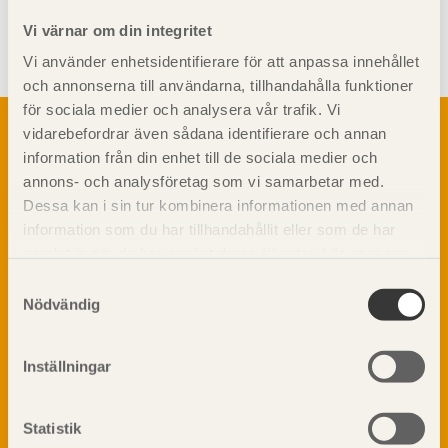
Visa sajtkarta
Vi värnar om din integritet
Vi använder enhetsidentifierare för att anpassa innehållet
och annonserna till användarna, tillhandahålla funktioner
för sociala medier och analysera vår trafik. Vi
Om trä
vidarebefordrar även sådana identifierare och annan
Materialet trä
information från din enhet till de sociala medier och
TräGuiden är den digitala handboken för trä och
Skogsbruk
annons- och analysföretag som vi samarbetar med.
träbyggande och innehåller information om
Barrträdets uppbyggnad
Dessa kan i sin tur kombinera informationen med annan
materialet trä samt instruktioner för byggande
med trä.
information som du har tillhandahållit eller som de har
Träets egenskaper och kvalitet
samlat in när du har använt deras tjänster. Läs mer om
Sågverksprocessen
vår
integritetspolicy
och
kakpolicy
.
Träbaserade produkter
Samtyckesval
Dela på
Nödvändig
Kemisk behandling
Fakta om Limträ
Byggfysik
Inställningar
Fukt
Prenumerera på TräGuidens nyhetsbrev!
Värmeisolering och lufttäthet
Statistik
Ljud