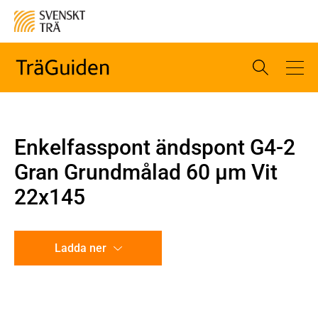
Enkelfasspont ändspont G4-2
Gran Grundmålad 60 µm Vit
22x145
Ladda ner
CAD-ritning
Illustration utan mått