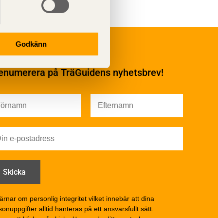
Underhåll
Godkänn
Ytbehandling och
underhåll
enumerera på TräGuidens nyhetsbrev!
Ytbehandling och
underhåll – generellt
Färg
Träskydd
Utförande - utvändigt
Utförande - invändigt
Drift och underhåll
åga
Drift och underhåll –
generellt
Grunder och bjälklag
d
Fasader och väggar
ärnar om personlig integritet vilket innebär att dina
onuppgifter alltid hanteras på ett ansvarsfullt sätt.
Tak