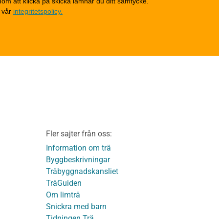
om att klicka på skicka lämnar du ditt samtycke.
Invändigt underhåll
 vår
integritetspolicy.
Altaner, balkonger och
yttertrappor
Om TräGuiden
Kontakta oss
v
Vi som medverkat till
TräGuiden
ontage av
Friskrivningar
Kakor
Integritetspolicy
material
Fler sajter från oss:
Användbara funktioner
KL-trä
på TräGuiden
Information om trä
Byggbeskrivningar
Träbyggnadskansliet
detaljer
TräGuiden
Om limträ
Snickra med barn
Tidningen Trä