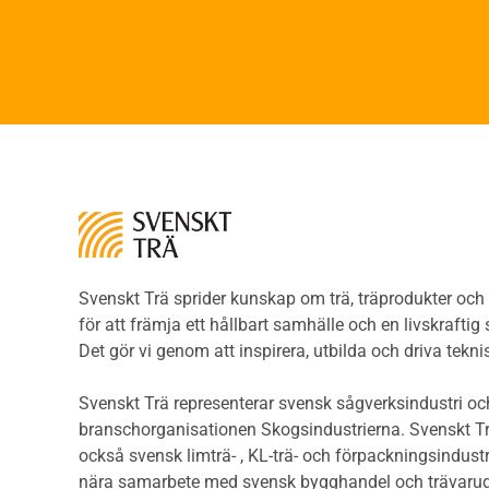
Faner
Brandsäkerhet
Fane
Byggnadsklasser och
Träpa
verksamhetsklasser
beklä
Brandförlopp i byggnader
Träp
Brandtekniska funktionskrav
bekl
Brandklasser för material och
Träp
konstruktioner
bekl
Träkonstruktioners
Trägo
brandmotstånd
Träg
Detaljlösningar
Träg
Träytors brandegenskaper
Svenskt Trä sprider kunskap om trä, träprodukter oc
Sågat
Tekniska byten med sprinkler
för att främja ett hållbart samhälle och en livskraftig
Såga
Riskvärdering i
Det gör vi genom att inspirera, utbilda och driva tekni
Såga
flervåningsbostadshus
Övrig
Brandstandarder
Svenskt Trä representerar svensk sågverksindustri och
Övri
Brandstatistik för
branschorganisationen Skogsindustrierna. Svenskt Tr
Trall
flervåningsträhus
också svensk limträ- , KL-trä- och förpackningsindustr
Unde
Kontroll av utförande
nära samarbete med svensk bygghandel och trävarug