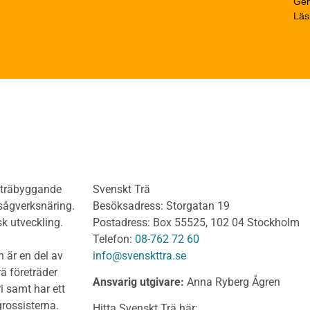
Gen
trä
Beräkningsexempel
Läs
rträ Obehandlat
Limträhandboken
neler och utvändigt
Del 1: Fakta om limträ
dnadsvirke
Del 2: Projektering av
anel och Utvändig
limträkonstruktioner
ädnad Behandlat
Del 3: Dimensionering a
anel och utvändig
limträkonstruktioner
ädnad Obehandlat
Del 4 : Planering och m
lv
limträkonstruktioner
olv Behandlat
KL-trähandboken
olv Obehandlat
KL-trä som konstruktions
h träbyggande
Svenskt Trä
 virke
Konstruktionssystem för 
 sågverksnäring.
Besöksadress: Storgatan 19
t virke Behandlat
Dimensionering av KL-
sk utveckling.
Postadress: Box 55525, 102 04 Stockholm
träkonstruktioner
t virke Obehandlat
Telefon:
08-762 72 60
Förband och anslutnings
a träprodukter
 är en del av
info@svenskttra.se
Bjälklag
gt byggvirke
ä företräder
Ansvarig utgivare:
Anna Ryberg Ågren
Väggar
i samt har ett
KL-trä och brand
rlagsspont
rossisterna.
Hitta Svenskt Trä här: