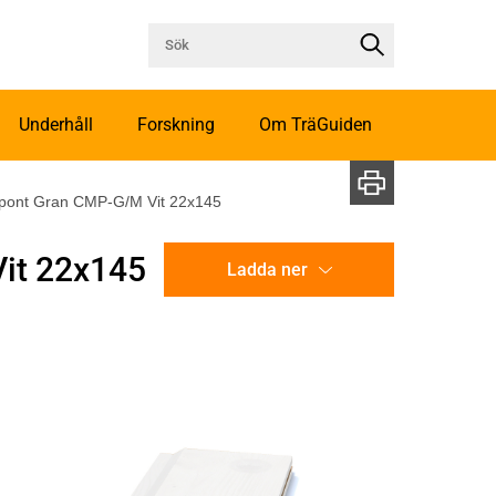
Underhåll
Forskning
Om TräGuiden
spont Gran CMP-G/M Vit 22x145
it 22x145
Ladda ner
CAD-ritning
Illustration utan mått