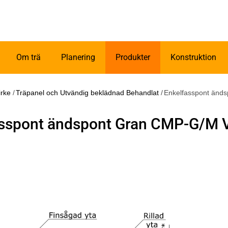
Om trä
Planering
Produkter
Konstruktion
irke
/
Träpanel och Utvändig beklädnad Behandlat
/
Enkelfasspont änd
sspont ändspont Gran CMP-G/M V