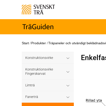
Start
/
Produkter
/
Träpaneler och utvändigt beklädnadsv
Enkelfa
Konstruktionsvirke
Konstruktionsvirke
Konstruktionsvirke
Behandlat
Fingerskarvat
Konstruktionsvirke
Konstruktionsvirke
Konstruktionsvirke
Limträ
Träskyddsbehandlat
Obehandlat
Fingerskarvat
Obehandlat
Limträ Obehandlat
Fanerträ
Konstruktionsvirke
Hållfasthetsklass C35
Konstruktionsvirke