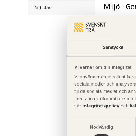
Miljö - G
Övrigt byggvirke Obehandlat
Trall Behandlat
Underlagsspont
Lättbalkar
Trall Obehandlat
Underlagsspont Obehandlat
Sparrar
Komplette
Sparrar Behandlat
Läkt
Samtycke
Giltighet
Sparrar Obehandlat
Läkt Obehandlat
Formvirke
Vi värnar om din integritet
Formvirke Obehandlat
Dimensionshyvlat
Vi använder enhetsidentifierar
Dimensionshyvlat Behandlat
sociala medier och analysera 
till de sociala medier och a
Dimensionshyvlat Obehandlat
med annan information som du 
vår
integritetspolicy
och
ka
Samtyckesval
Nödvändig