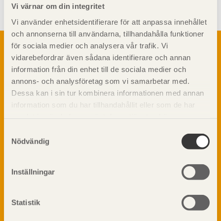
Vi värnar om din integritet
Vi använder enhetsidentifierare för att anpassa innehållet
och annonserna till användarna, tillhandahålla funktioner
Om trä
för sociala medier och analysera vår trafik. Vi
vidarebefordrar även sådana identifierare och annan
Materialet trä
TräGuiden är den digitala handboken för trä och
information från din enhet till de sociala medier och
Skogsbruk
träbyggande och innehåller information om
annons- och analysföretag som vi samarbetar med.
Barrträdets uppbyggnad
materialet trä samt instruktioner för byggande
Dessa kan i sin tur kombinera informationen med annan
med trä.
Träets egenskaper och kvalitet
information som du har tillhandahållit eller som de har
Sågverksprocessen
samlat in när du har använt deras tjänster. Läs mer om
Träbaserade produkter
Dela på
vår
integritetspolicy
och
kakpolicy
.
Samtyckesval
Kemisk behandling
Nödvändig
Fakta om Limträ
Byggfysik
Inställningar
Fukt
Prenumerera på TräGuidens nyhetsbrev!
Värmeisolering och lufttäthet
Ljud
Statistik
Brandsäkerhet