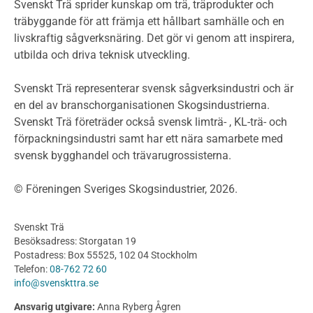
Miljödeklarationer och märkning
Svenskt Trä sprider kunskap om trä, träprodukter och
Termer och förkortningar
träbyggande för att främja ett hållbart samhälle och en
livskraftig sågverksnäring. Det gör vi genom att inspirera,
Planering
utbilda och driva teknisk utveckling.
Planera ett träbygge
Klimatkalkylator hallar
Svenskt Trä representerar svensk sågverksindustri och är
Projektering av trähus - generellt
en del av branschorganisationen Skogsindustrierna.
Byggsystem
Svenskt Trä företräder också svensk limträ- , KL-trä- och
förpackningsindustri samt har ett nära samarbete med
Fasadsystem i skivmaterial
svensk bygghandel och trävarugrossisterna.
Bullerskärmar och andra utomhuskonstruktioner
Träbroar
© Föreningen Sveriges Skogsindustrier, 2026.
Byggnation och utförande
Planering
Svenskt Trä
Utförande
Besöksadress: Storgatan 19
Produkter
Postadress: Box 55525, 102 04 Stockholm
Telefon:
08-762 72 60
Konstruktionsvirke
info@svenskttra.se
Konstruktionsvirke Behandlat
Ansvarig utgivare:
Anna Ryberg Ågren