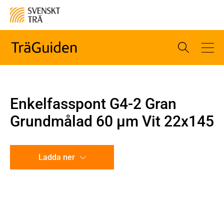
Enkelfasspont G4-2 Gran
Grundmålad 60 µm Vit 22x145
Ladda ner
CAD-ritning
Illustration utan mått