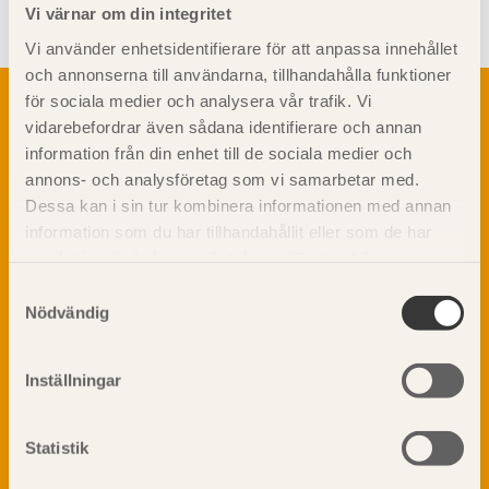
Vi värnar om din integritet
Vi använder enhetsidentifierare för att anpassa innehållet
och annonserna till användarna, tillhandahålla funktioner
Om trä
för sociala medier och analysera vår trafik. Vi
vidarebefordrar även sådana identifierare och annan
Materialet trä
TräGuiden är den digitala handboken för trä och
information från din enhet till de sociala medier och
Skogsbruk
träbyggande och innehåller information om
annons- och analysföretag som vi samarbetar med.
Barrträdets uppbyggnad
materialet trä samt instruktioner för byggande
Dessa kan i sin tur kombinera informationen med annan
med trä.
Träets egenskaper och kvalitet
information som du har tillhandahållit eller som de har
Sågverksprocessen
samlat in när du har använt deras tjänster. Läs mer om
Träbaserade produkter
Dela på
vår
integritetspolicy
och
kakpolicy
.
Samtyckesval
Kemisk behandling
Nödvändig
Fakta om Limträ
Byggfysik
Inställningar
Fukt
Prenumerera på TräGuidens nyhetsbrev!
Värmeisolering och lufttäthet
Ljud
Statistik
Brandsäkerhet