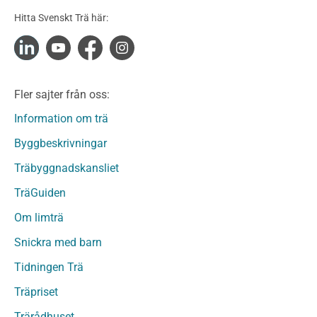
Konstruktionsvirke Obehandlat
Hitta Svenskt Trä här:
Konstruktionsvirke Fingerskarvat
Konstruktionsvirke Fingerskarvat Obehandlat
Limträ
Limträ Obehandlat
Fler sajter från oss:
Fanerträ
Fanerträ Obehandlat
Information om trä
Träpaneler och utvändigt beklädnadsvirke
Byggbeskrivningar
Träpanel och Utvändig beklädnad Behandlat
Träbyggnadskansliet
Träpanel och utvändig beklädnad Obehandlat
Trägolv
TräGuiden
Trägolv Behandlat
Om limträ
Trägolv Obehandlat
Snickra med barn
Sågat virke
Sågat virke Behandlat
Tidningen Trä
Sågat virke Obehandlat
Träpriset
Övriga träprodukter
Trärådhuset