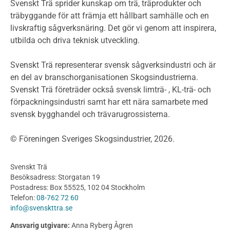
Miljödeklarationer och märkning
Svenskt Trä sprider kunskap om trä, träprodukter och
Termer och förkortningar
träbyggande för att främja ett hållbart samhälle och en
livskraftig sågverksnäring. Det gör vi genom att inspirera,
Planering
utbilda och driva teknisk utveckling.
Planera ett träbygge
Klimatkalkylator hallar
Svenskt Trä representerar svensk sågverksindustri och är
Projektering av trähus - generellt
en del av branschorganisationen Skogsindustrierna.
Byggsystem
Svenskt Trä företräder också svensk limträ- , KL-trä- och
förpackningsindustri samt har ett nära samarbete med
Fasadsystem i skivmaterial
svensk bygghandel och trävarugrossisterna.
Bullerskärmar och andra utomhuskonstruktioner
Träbroar
© Föreningen Sveriges Skogsindustrier, 2026.
Byggnation och utförande
Planering
Svenskt Trä
Utförande
Besöksadress: Storgatan 19
Produkter
Postadress: Box 55525, 102 04 Stockholm
Telefon:
08-762 72 60
Konstruktionsvirke
info@svenskttra.se
Konstruktionsvirke Behandlat
Ansvarig utgivare:
Anna Ryberg Ågren