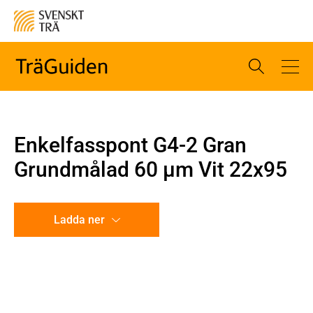
Enkelfasspont G4-2 Gran
Grundmålad 60 µm Vit 22x95
Ladda ner
CAD-ritning
Illustration utan mått