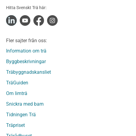
Konstruktionsvirke Obehandlat
Hitta Svenskt Trä här:
Konstruktionsvirke Fingerskarvat
Konstruktionsvirke Fingerskarvat Obehandlat
Limträ
Limträ Obehandlat
Fler sajter från oss:
Fanerträ
Fanerträ Obehandlat
Information om trä
Träpaneler och utvändigt beklädnadsvirke
Byggbeskrivningar
Träpanel och Utvändig beklädnad Behandlat
Träbyggnadskansliet
Träpanel och utvändig beklädnad Obehandlat
Trägolv
TräGuiden
Trägolv Behandlat
Om limträ
Trägolv Obehandlat
Snickra med barn
Sågat virke
Sågat virke Behandlat
Tidningen Trä
Sågat virke Obehandlat
Träpriset
Övriga träprodukter
Trärådhuset