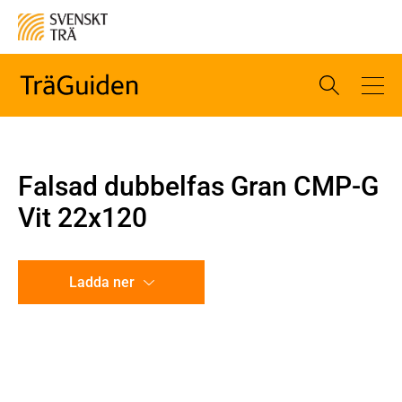
Falsad dubbelfas Gran CMP-G
Vit 22x120
Ladda ner
CAD-ritning
Illustration utan mått