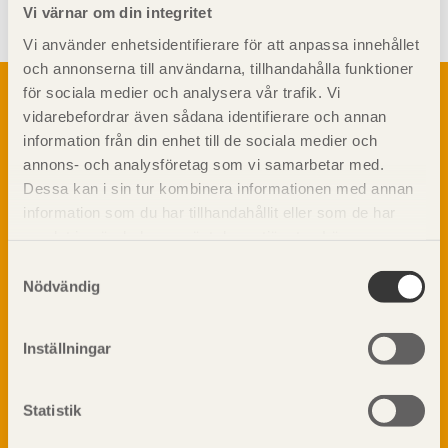
Vi värnar om din integritet
Vi använder enhetsidentifierare för att anpassa innehållet
och annonserna till användarna, tillhandahålla funktioner
Om trä
för sociala medier och analysera vår trafik. Vi
vidarebefordrar även sådana identifierare och annan
Materialet trä
TräGuiden är den digitala handboken för trä och
information från din enhet till de sociala medier och
Skogsbruk
träbyggande och innehåller information om
annons- och analysföretag som vi samarbetar med.
Barrträdets uppbyggnad
materialet trä samt instruktioner för byggande
Dessa kan i sin tur kombinera informationen med annan
med trä.
Träets egenskaper och kvalitet
information som du har tillhandahållit eller som de har
Sågverksprocessen
samlat in när du har använt deras tjänster. Läs mer om
Träbaserade produkter
Dela på
vår
integritetspolicy
och
kakpolicy
.
Samtyckesval
Kemisk behandling
Nödvändig
Fakta om Limträ
Byggfysik
Inställningar
Fukt
Prenumerera på TräGuidens nyhetsbrev!
Värmeisolering och lufttäthet
Ljud
Statistik
Brandsäkerhet