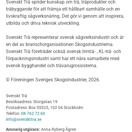
Miljödeklarationer och märkning
Svenskt Trä sprider kunskap om trä, träprodukter och
Termer och förkortningar
träbyggande för att främja ett hållbart samhälle och en
livskraftig sågverksnäring. Det gör vi genom att inspirera,
Planering
utbilda och driva teknisk utveckling.
Planera ett träbygge
Klimatkalkylator hallar
Svenskt Trä representerar svensk sågverksindustri och är
Projektering av trähus - generellt
en del av branschorganisationen Skogsindustrierna.
Byggsystem
Svenskt Trä företräder också svensk limträ- , KL-trä- och
förpackningsindustri samt har ett nära samarbete med
Fasadsystem i skivmaterial
svensk bygghandel och trävarugrossisterna.
Bullerskärmar och andra utomhuskonstruktioner
Träbroar
© Föreningen Sveriges Skogsindustrier, 2026.
Byggnation och utförande
Planering
Svenskt Trä
Utförande
Besöksadress: Storgatan 19
Produkter
Postadress: Box 55525, 102 04 Stockholm
Telefon:
08-762 72 60
Konstruktionsvirke
info@svenskttra.se
Konstruktionsvirke Behandlat
Ansvarig utgivare:
Anna Ryberg Ågren