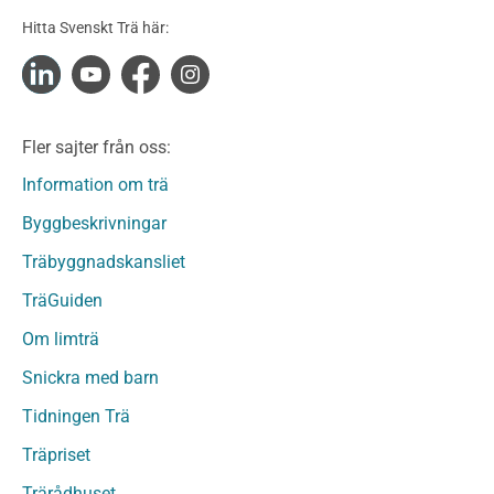
Konstruktionsvirke Obehandlat
Hitta Svenskt Trä här:
Konstruktionsvirke Fingerskarvat
Konstruktionsvirke Fingerskarvat Obehandlat
Limträ
Limträ Obehandlat
Fler sajter från oss:
Fanerträ
Fanerträ Obehandlat
Information om trä
Träpaneler och utvändigt beklädnadsvirke
Byggbeskrivningar
Träpanel och Utvändig beklädnad Behandlat
Träbyggnadskansliet
Träpanel och utvändig beklädnad Obehandlat
Trägolv
TräGuiden
Trägolv Behandlat
Om limträ
Trägolv Obehandlat
Snickra med barn
Sågat virke
Sågat virke Behandlat
Tidningen Trä
Sågat virke Obehandlat
Träpriset
Övriga träprodukter
Trärådhuset