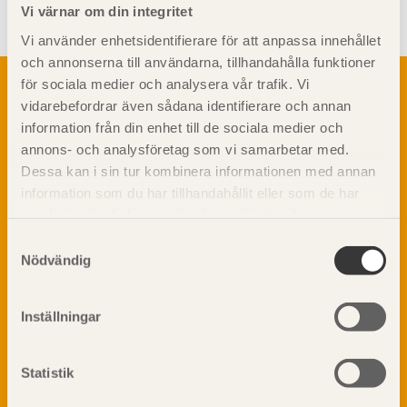
Vi värnar om din integritet
Vi använder enhetsidentifierare för att anpassa innehållet
och annonserna till användarna, tillhandahålla funktioner
Om trä
för sociala medier och analysera vår trafik. Vi
vidarebefordrar även sådana identifierare och annan
Materialet trä
TräGuiden är den digitala handboken för trä och
information från din enhet till de sociala medier och
Skogsbruk
träbyggande och innehåller information om
annons- och analysföretag som vi samarbetar med.
Barrträdets uppbyggnad
materialet trä samt instruktioner för byggande
Dessa kan i sin tur kombinera informationen med annan
med trä.
Träets egenskaper och kvalitet
information som du har tillhandahållit eller som de har
Sågverksprocessen
samlat in när du har använt deras tjänster. Läs mer om
Träbaserade produkter
Dela på
vår
integritetspolicy
och
kakpolicy
.
Samtyckesval
Kemisk behandling
Nödvändig
Fakta om Limträ
Byggfysik
Inställningar
Fukt
Prenumerera på TräGuidens nyhetsbrev!
Värmeisolering och lufttäthet
Ljud
Statistik
Brandsäkerhet