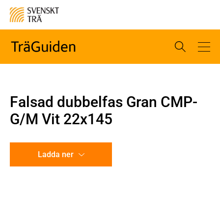
Falsad dubbelfas Gran CMP-
G/M Vit 22x145
Ladda ner
CAD-ritning
Illustration utan mått