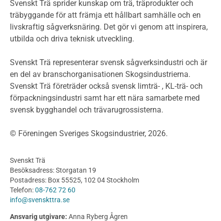
Miljödeklarationer och märkning
Svenskt Trä sprider kunskap om trä, träprodukter och
Termer och förkortningar
träbyggande för att främja ett hållbart samhälle och en
livskraftig sågverksnäring. Det gör vi genom att inspirera,
Planering
utbilda och driva teknisk utveckling.
Planera ett träbygge
Klimatkalkylator hallar
Svenskt Trä representerar svensk sågverksindustri och är
Projektering av trähus - generellt
en del av branschorganisationen Skogsindustrierna.
Byggsystem
Svenskt Trä företräder också svensk limträ- , KL-trä- och
förpackningsindustri samt har ett nära samarbete med
Fasadsystem i skivmaterial
svensk bygghandel och trävarugrossisterna.
Bullerskärmar och andra utomhuskonstruktioner
Träbroar
© Föreningen Sveriges Skogsindustrier, 2026.
Byggnation och utförande
Planering
Svenskt Trä
Utförande
Besöksadress: Storgatan 19
Produkter
Postadress: Box 55525, 102 04 Stockholm
Telefon:
08-762 72 60
Konstruktionsvirke
info@svenskttra.se
Konstruktionsvirke Behandlat
Ansvarig utgivare:
Anna Ryberg Ågren