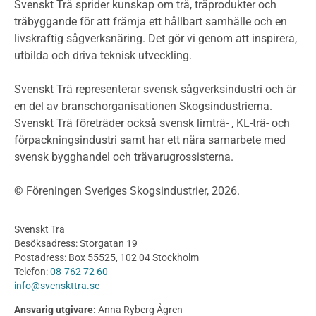
Miljödeklarationer och märkning
Svenskt Trä sprider kunskap om trä, träprodukter och
Termer och förkortningar
träbyggande för att främja ett hållbart samhälle och en
livskraftig sågverksnäring. Det gör vi genom att inspirera,
Planering
utbilda och driva teknisk utveckling.
Planera ett träbygge
Klimatkalkylator hallar
Svenskt Trä representerar svensk sågverksindustri och är
Projektering av trähus - generellt
en del av branschorganisationen Skogsindustrierna.
Byggsystem
Svenskt Trä företräder också svensk limträ- , KL-trä- och
förpackningsindustri samt har ett nära samarbete med
Fasadsystem i skivmaterial
svensk bygghandel och trävarugrossisterna.
Bullerskärmar och andra utomhuskonstruktioner
Träbroar
© Föreningen Sveriges Skogsindustrier, 2026.
Byggnation och utförande
Planering
Svenskt Trä
Utförande
Besöksadress: Storgatan 19
Produkter
Postadress: Box 55525, 102 04 Stockholm
Telefon:
08-762 72 60
Konstruktionsvirke
info@svenskttra.se
Konstruktionsvirke Behandlat
Ansvarig utgivare:
Anna Ryberg Ågren