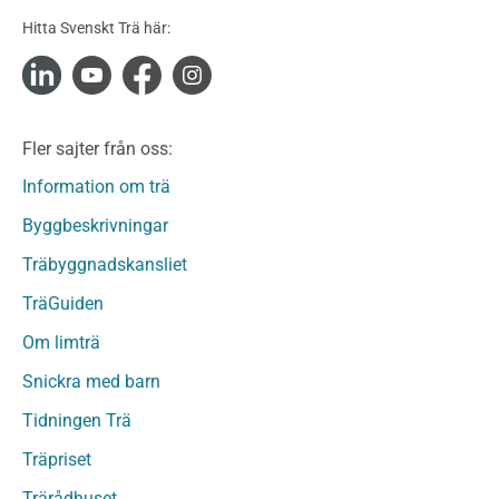
Konstruktionsvirke Obehandlat
Hitta Svenskt Trä här:
Konstruktionsvirke Fingerskarvat
Konstruktionsvirke Fingerskarvat Obehandlat
Limträ
Limträ Obehandlat
Fler sajter från oss:
Fanerträ
Fanerträ Obehandlat
Information om trä
Träpaneler och utvändigt beklädnadsvirke
Byggbeskrivningar
Träpanel och Utvändig beklädnad Behandlat
Träbyggnadskansliet
Träpanel och utvändig beklädnad Obehandlat
Trägolv
TräGuiden
Trägolv Behandlat
Om limträ
Trägolv Obehandlat
Snickra med barn
Sågat virke
Sågat virke Behandlat
Tidningen Trä
Sågat virke Obehandlat
Träpriset
Övriga träprodukter
Trärådhuset