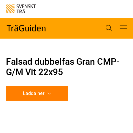
Falsad dubbelfas Gran CMP-
G/M Vit 22x95
Ladda ner
CAD-ritning
Illustration utan mått