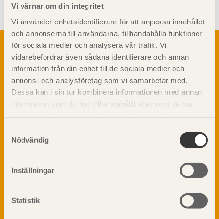
Vi värnar om din integritet
Vi använder enhetsidentifierare för att anpassa innehållet
och annonserna till användarna, tillhandahålla funktioner
Om trä
för sociala medier och analysera vår trafik. Vi
vidarebefordrar även sådana identifierare och annan
Materialet trä
TräGuiden är den digitala handboken för trä och
information från din enhet till de sociala medier och
Skogsbruk
träbyggande och innehåller information om
annons- och analysföretag som vi samarbetar med.
Barrträdets uppbyggnad
materialet trä samt instruktioner för byggande
Dessa kan i sin tur kombinera informationen med annan
med trä.
Träets egenskaper och kvalitet
information som du har tillhandahållit eller som de har
Sågverksprocessen
samlat in när du har använt deras tjänster. Läs mer om
Träbaserade produkter
Dela på
vår
integritetspolicy
och
kakpolicy
.
Samtyckesval
Kemisk behandling
Nödvändig
Fakta om Limträ
Byggfysik
Inställningar
Fukt
Prenumerera på TräGuidens nyhetsbrev!
Värmeisolering och lufttäthet
Ljud
Statistik
Brandsäkerhet