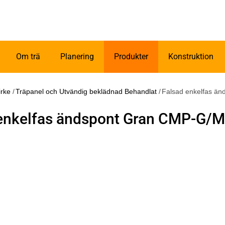
Om trä
Planering
Produkter
Konstruktion
irke
/
Träpanel och Utvändig beklädnad Behandlat
/
Falsad enkelfas ä
enkelfas ändspont Gran CMP-G/M