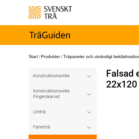
Start
/
Produkter
/
Träpaneler och utvändigt beklädnadsv
Falsad 
Konstruktionsvirke
22x120
Konstruktionsvirke
Konstruktionsvirke
Behandlat
Fingerskarvat
Konstruktionsvirke
Konstruktionsvirke
Konstruktionsvirke
Limträ
Träskyddsbehandlat
Obehandlat
Fingerskarvat
Obehandlat
Limträ Obehandlat
Fanerträ
Konstruktionsvirke
Hållfasthetsklass C35
Konstruktionsvirke