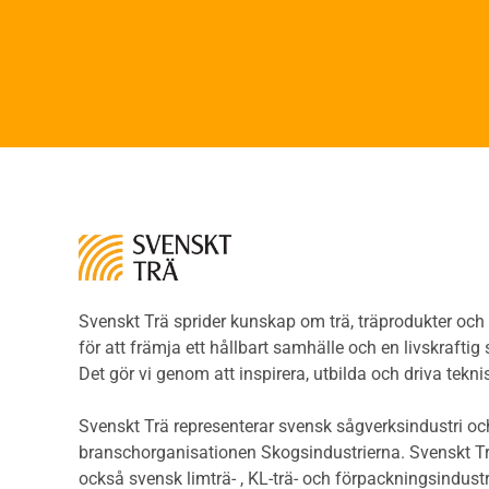
Limt
Brandsäkerhet
Faner
Brandsäkerhet
Fane
Byggnadsklasser och
Träpa
verksamhetsklasser
beklä
Brandförlopp i byggnader
Träp
Brandtekniska funktionskrav
bekl
Brandklasser för material och
Träp
konstruktioner
bekl
Träkonstruktioners
Trägo
brandmotstånd
Träg
Detaljlösningar
Träg
Träytors brandegenskaper
Svenskt Trä sprider kunskap om trä, träprodukter oc
Sågat
Tekniska byten med sprinkler
för att främja ett hållbart samhälle och en livskraftig
Såga
Riskvärdering i
Det gör vi genom att inspirera, utbilda och driva tekni
Såga
flervåningsbostadshus
Övrig
Brandstandarder
Svenskt Trä representerar svensk sågverksindustri och
Övri
Brandstatistik för
branschorganisationen Skogsindustrierna. Svenskt Tr
Trall
flervåningsträhus
också svensk limträ- , KL-trä- och förpackningsindustr