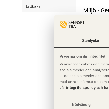
Övrigt byggvirke Obehandlat
Trall Behandlat
Underlagsspont
Lättbalkar
Miljö - G
Trall Obehandlat
Underlagsspont Obehandlat
Sparrar
Komplette
Sparrar Behandlat
Läkt
Samtycke
Sparrar Obehandlat
Läkt Obehandlat
Formvirke
Giltighet
Formvirke Obehandlat
Dimensionshyvlat
Vi värnar om din integritet
Vi använder enhetsidentifierar
Dimensionshyvlat Behandlat
sociala medier och analysera 
till de sociala medier och a
Dimensionshyvlat Obehandlat
med annan information som du 
vår
integritetspolicy
och
ka
Samtyckesval
Nödvändig