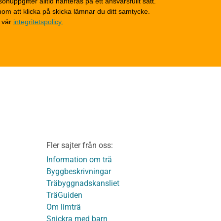
onuppgifter alltid hanteras på ett ansvarsfullt sätt.
Tak
om att klicka på skicka lämnar du ditt samtycke.
Invändigt underhåll
 vår
integritetspolicy.
Altaner, balkonger och
yttertrappor
Om TräGuiden
Kontakta oss
v
Vi som medverkat till
TräGuiden
ontage av
Friskrivningar
Kakor
Integritetspolicy
material
Fler sajter från oss:
Användbara funktioner
KL-trä
på TräGuiden
Information om trä
Byggbeskrivningar
Träbyggnadskansliet
detaljer
TräGuiden
Om limträ
Snickra med barn