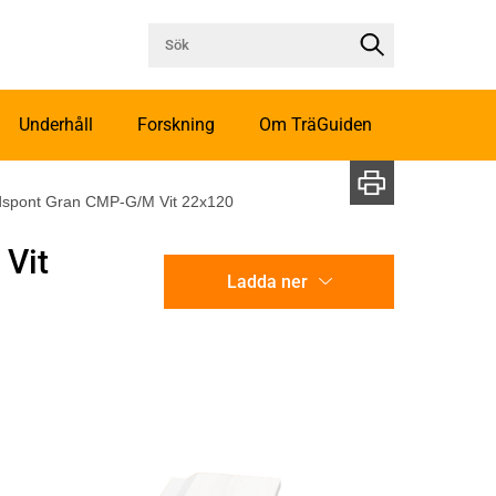
Underhåll
Forskning
Om TräGuiden
ndspont Gran CMP-G/M Vit 22x120
 Vit
Ladda ner
CAD-ritning
Illustration utan mått