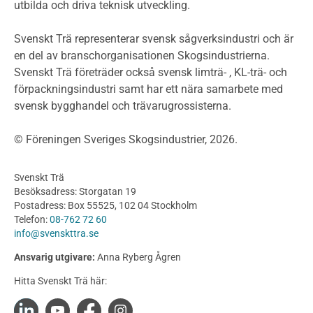
utbilda och driva teknisk utveckling.
Planera ett träbygge
Klimatkalkylator hallar
Svenskt Trä representerar svensk sågverksindustri och är
Projektering av trähus - generellt
en del av branschorganisationen Skogsindustrierna.
Byggsystem
Svenskt Trä företräder också svensk limträ- , KL-trä- och
förpackningsindustri samt har ett nära samarbete med
Fasadsystem i skivmaterial
svensk bygghandel och trävarugrossisterna.
Bullerskärmar och andra utomhuskonstruktioner
Träbroar
© Föreningen Sveriges Skogsindustrier, 2026.
Byggnation och utförande
Planering
Svenskt Trä
Utförande
Besöksadress: Storgatan 19
Produkter
Postadress: Box 55525, 102 04 Stockholm
Telefon:
08-762 72 60
Konstruktionsvirke
info@svenskttra.se
Konstruktionsvirke Behandlat
Ansvarig utgivare:
Anna Ryberg Ågren
Konstruktionsvirke Obehandlat
Hitta Svenskt Trä här:
Konstruktionsvirke Fingerskarvat
Konstruktionsvirke Fingerskarvat Obehandlat