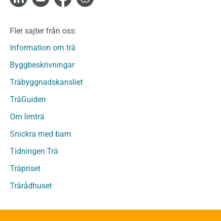
Limträ
Limträ Obehandlat
Fler sajter från oss:
Fanerträ
Fanerträ Obehandlat
Information om trä
Träpaneler och utvändigt beklädnadsvirke
Byggbeskrivningar
Träpanel och Utvändig beklädnad Behandlat
Träbyggnadskansliet
Träpanel och utvändig beklädnad Obehandlat
Trägolv
TräGuiden
Trägolv Behandlat
Om limträ
Trägolv Obehandlat
Snickra med barn
Sågat virke
Sågat virke Behandlat
Tidningen Trä
Sågat virke Obehandlat
Träpriset
Övriga träprodukter
Trärådhuset
Övrigt byggvirke
Trall
Underlagsspont