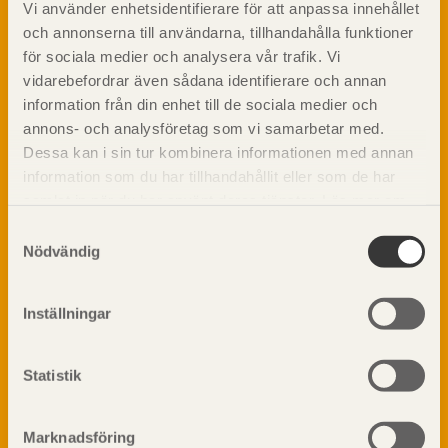
Vi använder enhetsidentifierare för att anpassa innehållet
Om trä
och annonserna till användarna, tillhandahålla funktioner
Materialet trä
för sociala medier och analysera vår trafik. Vi
TräGuiden är den digitala handboken för trä och
Skogsbruk
vidarebefordrar även sådana identifierare och annan
träbyggande och innehåller information om
Barrträdets uppbyggnad
materialet trä samt instruktioner för byggande
information från din enhet till de sociala medier och
med trä.
Träets egenskaper och kvalitet
annons- och analysföretag som vi samarbetar med.
Sågverksprocessen
Dessa kan i sin tur kombinera informationen med annan
information som du har tillhandahållit eller som de har
Träbaserade produkter
Dela på
samlat in när du har använt deras tjänster. Läs mer om
Kemisk behandling
vår
integritetspolicy
och
kakpolicy
.
Fakta om Limträ
Samtyckesval
Nödvändig
Byggfysik
Fukt
Prenumerera på TräGuidens nyhetsbrev!
Värmeisolering och lufttäthet
Inställningar
Ljud
Brandsäkerhet
Statistik
Brandsäkerhet
Byggnadsklasser och verksamhetsklasser
Brandförlopp i byggnader
Marknadsföring