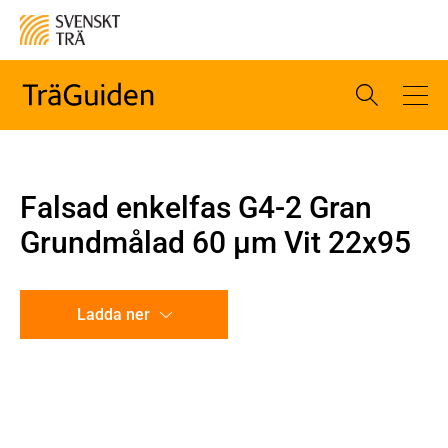
Falsad enkelfas G4-2 Gran
Grundmålad 60 µm Vit 22x95
Ladda ner
CAD-ritning
Illustration utan mått