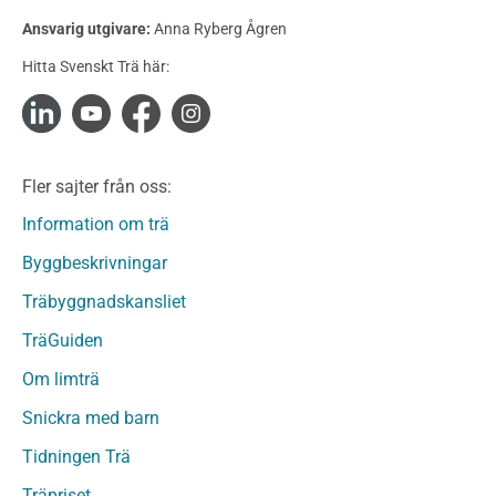
Konstruktionsvirke Behandlat
Ansvarig utgivare:
Anna Ryberg Ågren
Konstruktionsvirke Obehandlat
Hitta Svenskt Trä här:
Konstruktionsvirke Fingerskarvat
Konstruktionsvirke Fingerskarvat Obehandlat
Limträ
Limträ Obehandlat
Fler sajter från oss:
Fanerträ
Fanerträ Obehandlat
Information om trä
Träpaneler och utvändigt beklädnadsvirke
Byggbeskrivningar
Träpanel och Utvändig beklädnad Behandlat
Träbyggnadskansliet
Träpanel och utvändig beklädnad Obehandlat
Trägolv
TräGuiden
Trägolv Behandlat
Om limträ
Trägolv Obehandlat
Snickra med barn
Sågat virke
Sågat virke Behandlat
Tidningen Trä
Sågat virke Obehandlat
Träpriset