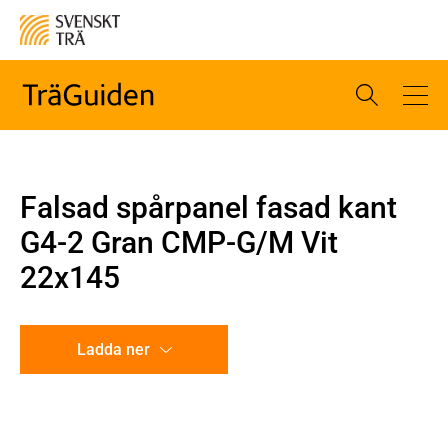
Falsad spårpanel fasad kant
G4-2 Gran CMP-G/M Vit
22x145
Ladda ner
CAD-ritning
Illustration utan mått