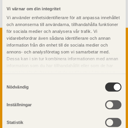
Visa sajtkarta
Vi värnar om din integritet
Vi använder enhetsidentifierare för att anpassa innehållet
och annonserna till användarna, tillhandahålla funktioner
för sociala medier och analysera vår trafik. Vi
Om trä
vidarebefordrar även sådana identifierare och annan
Materialet trä
information från din enhet till de sociala medier och
TräGuiden är den digitala handboken för trä och
Skogsbruk
annons- och analysföretag som vi samarbetar med.
träbyggande och innehåller information om
Barrträdets uppbyggnad
Dessa kan i sin tur kombinera informationen med annan
materialet trä samt instruktioner för byggande
med trä.
information som du har tillhandahållit eller som de har
Träets egenskaper och kvalitet
samlat in när du har använt deras tjänster. Läs mer om
Sågverksprocessen
vår
integritetspolicy
och
kakpolicy
.
Träbaserade produkter
Samtyckesval
Dela på
Nödvändig
Kemisk behandling
Fakta om Limträ
Byggfysik
Inställningar
Fukt
Prenumerera på TräGuidens nyhetsbrev!
Värmeisolering och lufttäthet
Statistik
Ljud