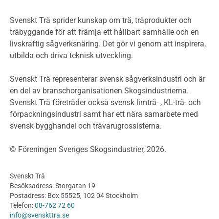
Miljöpolitik och miljömål
Miljödeklarationer och märkning
Svenskt Trä sprider kunskap om trä, träprodukter och
Termer och förkortningar
träbyggande för att främja ett hållbart samhälle och en
livskraftig sågverksnäring. Det gör vi genom att inspirera,
Planering
utbilda och driva teknisk utveckling.
Planera ett träbygge
Klimatkalkylator hallar
Svenskt Trä representerar svensk sågverksindustri och är
Projektering av trähus - generellt
en del av branschorganisationen Skogsindustrierna.
Byggsystem
Svenskt Trä företräder också svensk limträ- , KL-trä- och
förpackningsindustri samt har ett nära samarbete med
Fasadsystem i skivmaterial
svensk bygghandel och trävarugrossisterna.
Bullerskärmar och andra utomhuskonstruktioner
Träbroar
© Föreningen Sveriges Skogsindustrier, 2026.
Byggnation och utförande
Planering
Svenskt Trä
Utförande
Besöksadress: Storgatan 19
Produkter
Postadress: Box 55525, 102 04 Stockholm
Telefon:
08-762 72 60
Konstruktionsvirke
info@svenskttra.se