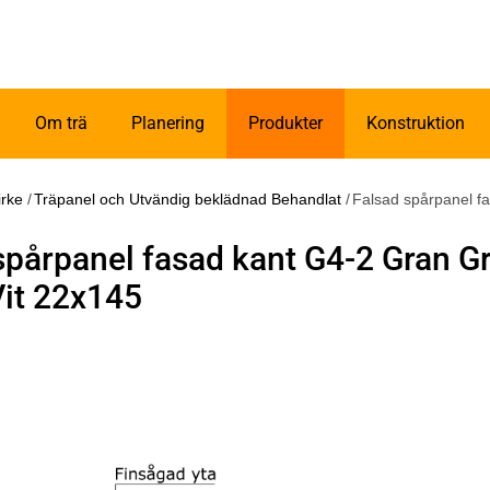
Om trä
Planering
Produkter
Konstruktion
irke
/
Träpanel och Utvändig beklädnad Behandlat
/
Falsad spårpanel f
spårpanel fasad kant G4-2 Gran 
it 22x145