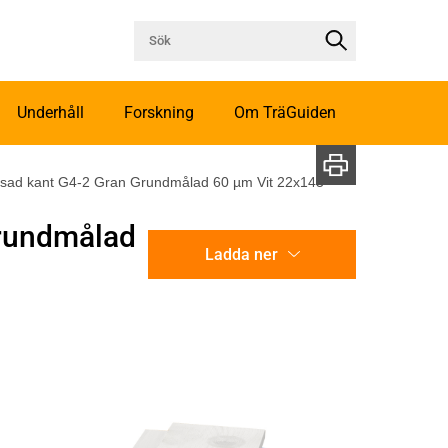
Underhåll
Forskning
Om TräGuiden
asad kant G4-2 Gran Grundmålad 60 µm Vit 22x145
Grundmålad
Ladda ner
CAD-ritning
Illustration utan mått