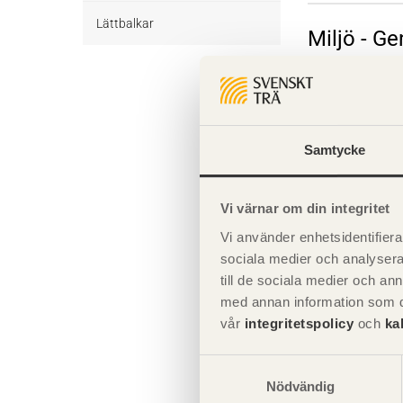
Övrigt byggvirke Obehandlat
Trall Behandlat
Underlagsspont
Lättbalkar
Miljö - G
Trall Obehandlat
Underlagsspont Obehandlat
Sparrar
Komplette
Sparrar Behandlat
Läkt
Samtycke
Sparrar Obehandlat
Läkt Obehandlat
Formvirke
Giltighet
Formvirke Obehandlat
Dimensionshyvlat
Vi värnar om din integritet
Vi använder enhetsidentifierar
Dimensionshyvlat Behandlat
sociala medier och analysera 
till de sociala medier och a
Dimensionshyvlat Obehandlat
med annan information som du 
vår
integritetspolicy
och
ka
Samtyckesval
Nödvändig