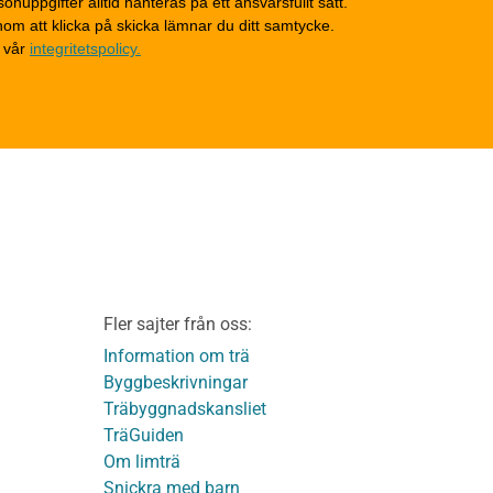
onuppgifter alltid hanteras på ett ansvarsfullt sätt.
Tak
om att klicka på skicka lämnar du ditt samtycke.
Invändigt underhåll
 vår
integritetspolicy.
Altaner, balkonger och
yttertrappor
Om TräGuiden
Kontakta oss
v
Vi som medverkat till
TräGuiden
ontage av
Friskrivningar
Kakor
Integritetspolicy
material
Fler sajter från oss:
Användbara funktioner
KL-trä
på TräGuiden
Information om trä
Byggbeskrivningar
Träbyggnadskansliet
detaljer
TräGuiden
Om limträ
Snickra med barn