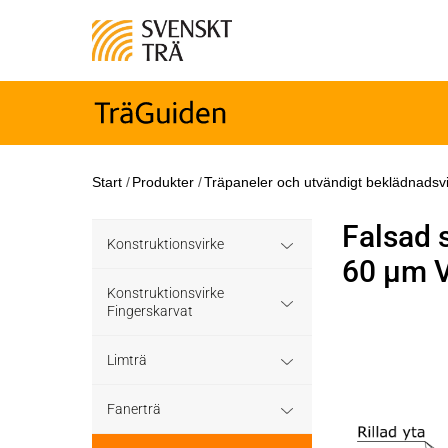
Start
/
Produkter
/
Träpaneler och utvändigt beklädnadsv
Falsad 
Konstruktionsvirke
60 µm V
Konstruktionsvirke
Konstruktionsvirke
Behandlat
Fingerskarvat
Konstruktionsvirke
Konstruktionsvirke
Konstruktionsvirke
Limträ
Träskyddsbehandlat
Obehandlat
Fingerskarvat
Obehandlat
Limträ Obehandlat
Fanerträ
Konstruktionsvirke
Hållfasthetsklass C35
Konstruktionsvirke