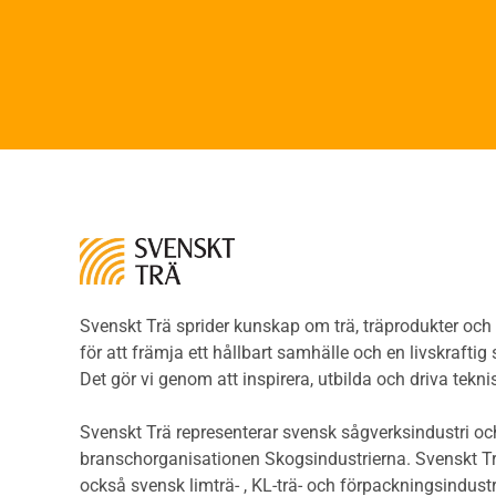
Limt
Brandsäkerhet
Faner
Brandsäkerhet
Fane
Byggnadsklasser och
Träpa
verksamhetsklasser
beklä
Brandförlopp i byggnader
Träp
Brandtekniska funktionskrav
bekl
Brandklasser för material och
Träp
konstruktioner
bekl
Träkonstruktioners
Trägo
brandmotstånd
Träg
Detaljlösningar
Träg
Träytors brandegenskaper
Svenskt Trä sprider kunskap om trä, träprodukter oc
Sågat
Tekniska byten med sprinkler
för att främja ett hållbart samhälle och en livskraftig
Såga
Riskvärdering i
Det gör vi genom att inspirera, utbilda och driva tekni
Såga
flervåningsbostadshus
Övrig
Brandstandarder
Svenskt Trä representerar svensk sågverksindustri och
Övri
Brandstatistik för
branschorganisationen Skogsindustrierna. Svenskt Tr
Trall
flervåningsträhus
också svensk limträ- , KL-trä- och förpackningsindustr