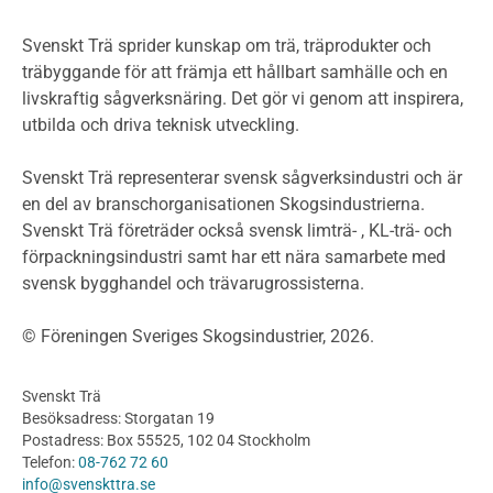
Miljöpolitik och miljömål
Miljödeklarationer och märkning
Svenskt Trä sprider kunskap om trä, träprodukter och
Termer och förkortningar
träbyggande för att främja ett hållbart samhälle och en
livskraftig sågverksnäring. Det gör vi genom att inspirera,
Planering
utbilda och driva teknisk utveckling.
Planera ett träbygge
Klimatkalkylator hallar
Svenskt Trä representerar svensk sågverksindustri och är
Projektering av trähus - generellt
en del av branschorganisationen Skogsindustrierna.
Byggsystem
Svenskt Trä företräder också svensk limträ- , KL-trä- och
förpackningsindustri samt har ett nära samarbete med
Fasadsystem i skivmaterial
svensk bygghandel och trävarugrossisterna.
Bullerskärmar och andra utomhuskonstruktioner
Träbroar
© Föreningen Sveriges Skogsindustrier, 2026.
Byggnation och utförande
Planering
Svenskt Trä
Utförande
Besöksadress: Storgatan 19
Produkter
Postadress: Box 55525, 102 04 Stockholm
Telefon:
08-762 72 60
Konstruktionsvirke
info@svenskttra.se