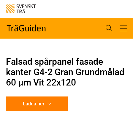
Falsad spårpanel fasade
kanter G4-2 Gran Grundmålad
60 µm Vit 22x120
Ladda ner
CAD-ritning
Illustration utan mått