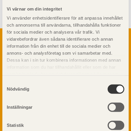
Visa sajtkarta
Vi värnar om din integritet
Vi använder enhetsidentifierare för att anpassa innehållet
och annonserna till användarna, tillhandahålla funktioner
för sociala medier och analysera vår trafik. Vi
Om trä
vidarebefordrar även sådana identifierare och annan
Materialet trä
information från din enhet till de sociala medier och
TräGuiden är den digitala handboken för trä och
Skogsbruk
annons- och analysföretag som vi samarbetar med.
träbyggande och innehåller information om
Barrträdets uppbyggnad
Dessa kan i sin tur kombinera informationen med annan
materialet trä samt instruktioner för byggande
med trä.
information som du har tillhandahållit eller som de har
Träets egenskaper och kvalitet
samlat in när du har använt deras tjänster. Läs mer om
Sågverksprocessen
vår
integritetspolicy
och
kakpolicy
.
Träbaserade produkter
Samtyckesval
Dela på
Nödvändig
Kemisk behandling
Fakta om Limträ
Byggfysik
Inställningar
Fukt
Prenumerera på TräGuidens nyhetsbrev!
Värmeisolering och lufttäthet
Statistik
Ljud