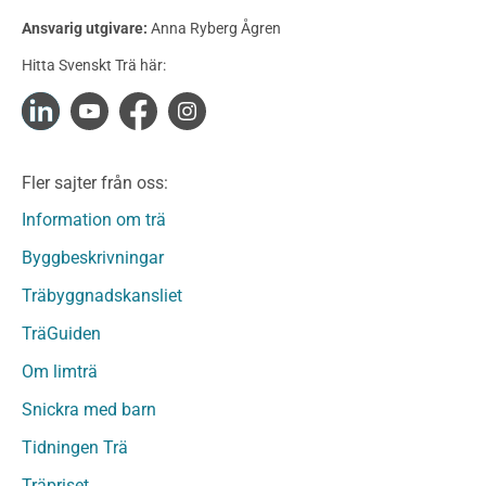
Konstruktionsvirke Behandlat
Ansvarig utgivare:
Anna Ryberg Ågren
Konstruktionsvirke Obehandlat
Hitta Svenskt Trä här:
Konstruktionsvirke Fingerskarvat
Konstruktionsvirke Fingerskarvat Obehandlat
Limträ
Limträ Obehandlat
Fler sajter från oss:
Fanerträ
Fanerträ Obehandlat
Information om trä
Träpaneler och utvändigt beklädnadsvirke
Byggbeskrivningar
Träpanel och Utvändig beklädnad Behandlat
Träbyggnadskansliet
Träpanel och utvändig beklädnad Obehandlat
Trägolv
TräGuiden
Trägolv Behandlat
Om limträ
Trägolv Obehandlat
Snickra med barn
Sågat virke
Sågat virke Behandlat
Tidningen Trä
Sågat virke Obehandlat
Träpriset