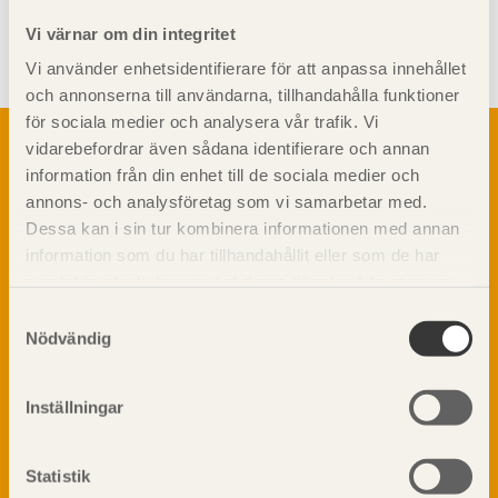
Visa sajtkarta
Vi värnar om din integritet
Vi använder enhetsidentifierare för att anpassa innehållet
och annonserna till användarna, tillhandahålla funktioner
för sociala medier och analysera vår trafik. Vi
Om trä
vidarebefordrar även sådana identifierare och annan
Materialet trä
information från din enhet till de sociala medier och
TräGuiden är den digitala handboken för trä och
Skogsbruk
annons- och analysföretag som vi samarbetar med.
träbyggande och innehåller information om
Barrträdets uppbyggnad
Dessa kan i sin tur kombinera informationen med annan
materialet trä samt instruktioner för byggande
med trä.
information som du har tillhandahållit eller som de har
Träets egenskaper och kvalitet
samlat in när du har använt deras tjänster. Läs mer om
Sågverksprocessen
vår
integritetspolicy
och
kakpolicy
.
Träbaserade produkter
Samtyckesval
Dela på
Nödvändig
Kemisk behandling
Fakta om Limträ
Byggfysik
Inställningar
Fukt
Prenumerera på TräGuidens nyhetsbrev!
Värmeisolering och lufttäthet
Statistik
Ljud