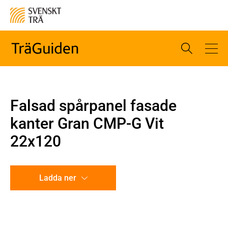
Falsad spårpanel fasade
kanter Gran CMP-G Vit
22x120
Ladda ner
CAD-ritning
Illustration utan mått