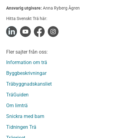
Konstruktionsvirke Behandlat
Ansvarig utgivare:
Anna Ryberg Ågren
Konstruktionsvirke Obehandlat
Hitta Svenskt Trä här:
Konstruktionsvirke Fingerskarvat
Konstruktionsvirke Fingerskarvat Obehandlat
Limträ
Limträ Obehandlat
Fler sajter från oss:
Fanerträ
Fanerträ Obehandlat
Information om trä
Träpaneler och utvändigt beklädnadsvirke
Byggbeskrivningar
Träpanel och Utvändig beklädnad Behandlat
Träbyggnadskansliet
Träpanel och utvändig beklädnad Obehandlat
Trägolv
TräGuiden
Trägolv Behandlat
Om limträ
Trägolv Obehandlat
Snickra med barn
Sågat virke
Sågat virke Behandlat
Tidningen Trä
Sågat virke Obehandlat
Träpriset