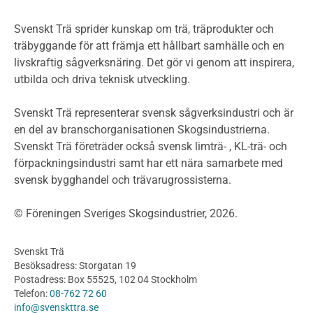
Miljöpolitik och miljömål
Miljödeklarationer och märkning
Svenskt Trä sprider kunskap om trä, träprodukter och
Termer och förkortningar
träbyggande för att främja ett hållbart samhälle och en
livskraftig sågverksnäring. Det gör vi genom att inspirera,
Planering
utbilda och driva teknisk utveckling.
Planera ett träbygge
Klimatkalkylator hallar
Svenskt Trä representerar svensk sågverksindustri och är
Projektering av trähus - generellt
en del av branschorganisationen Skogsindustrierna.
Byggsystem
Svenskt Trä företräder också svensk limträ- , KL-trä- och
förpackningsindustri samt har ett nära samarbete med
Fasadsystem i skivmaterial
svensk bygghandel och trävarugrossisterna.
Bullerskärmar och andra utomhuskonstruktioner
Träbroar
© Föreningen Sveriges Skogsindustrier, 2026.
Byggnation och utförande
Planering
Svenskt Trä
Utförande
Besöksadress: Storgatan 19
Produkter
Postadress: Box 55525, 102 04 Stockholm
Telefon:
08-762 72 60
Konstruktionsvirke
info@svenskttra.se