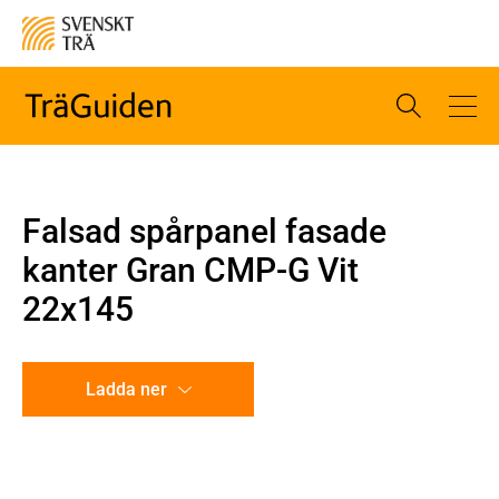
Falsad spårpanel fasade
kanter Gran CMP-G Vit
22x145
Ladda ner
CAD-ritning
Illustration utan mått