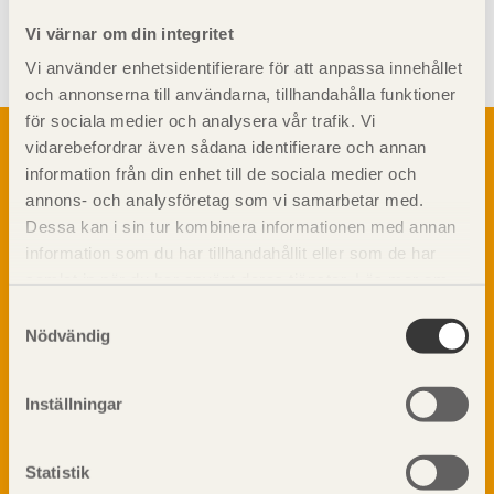
Visa sajtkarta
Vi värnar om din integritet
Vi använder enhetsidentifierare för att anpassa innehållet
och annonserna till användarna, tillhandahålla funktioner
för sociala medier och analysera vår trafik. Vi
Om trä
vidarebefordrar även sådana identifierare och annan
Materialet trä
information från din enhet till de sociala medier och
TräGuiden är den digitala handboken för trä och
Skogsbruk
annons- och analysföretag som vi samarbetar med.
träbyggande och innehåller information om
Barrträdets uppbyggnad
Dessa kan i sin tur kombinera informationen med annan
materialet trä samt instruktioner för byggande
med trä.
information som du har tillhandahållit eller som de har
Träets egenskaper och kvalitet
samlat in när du har använt deras tjänster. Läs mer om
Sågverksprocessen
vår
integritetspolicy
och
kakpolicy
.
Träbaserade produkter
Samtyckesval
Dela på
Nödvändig
Kemisk behandling
Fakta om Limträ
Byggfysik
Inställningar
Fukt
Prenumerera på TräGuidens nyhetsbrev!
Värmeisolering och lufttäthet
Statistik
Ljud