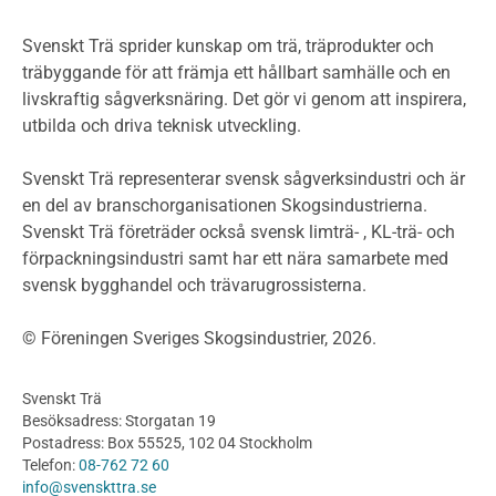
Miljöpolitik och miljömål
Miljödeklarationer och märkning
Svenskt Trä sprider kunskap om trä, träprodukter och
Termer och förkortningar
träbyggande för att främja ett hållbart samhälle och en
livskraftig sågverksnäring. Det gör vi genom att inspirera,
Planering
utbilda och driva teknisk utveckling.
Planera ett träbygge
Klimatkalkylator hallar
Svenskt Trä representerar svensk sågverksindustri och är
Projektering av trähus - generellt
en del av branschorganisationen Skogsindustrierna.
Byggsystem
Svenskt Trä företräder också svensk limträ- , KL-trä- och
förpackningsindustri samt har ett nära samarbete med
Fasadsystem i skivmaterial
svensk bygghandel och trävarugrossisterna.
Bullerskärmar och andra utomhuskonstruktioner
Träbroar
© Föreningen Sveriges Skogsindustrier, 2026.
Byggnation och utförande
Planering
Svenskt Trä
Utförande
Besöksadress: Storgatan 19
Produkter
Postadress: Box 55525, 102 04 Stockholm
Telefon:
08-762 72 60
Konstruktionsvirke
info@svenskttra.se