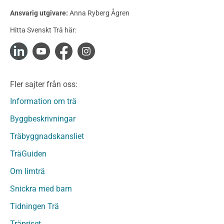
Konstruktionsvirke Behandlat
Ansvarig utgivare:
Anna Ryberg Ågren
Konstruktionsvirke Obehandlat
Hitta Svenskt Trä här:
Konstruktionsvirke Fingerskarvat
Konstruktionsvirke Fingerskarvat Obehandlat
Limträ
Limträ Obehandlat
Fler sajter från oss:
Fanerträ
Fanerträ Obehandlat
Information om trä
Träpaneler och utvändigt beklädnadsvirke
Byggbeskrivningar
Träpanel och Utvändig beklädnad Behandlat
Träbyggnadskansliet
Träpanel och utvändig beklädnad Obehandlat
Trägolv
TräGuiden
Trägolv Behandlat
Om limträ
Trägolv Obehandlat
Snickra med barn
Sågat virke
Sågat virke Behandlat
Tidningen Trä
Sågat virke Obehandlat
Träpriset