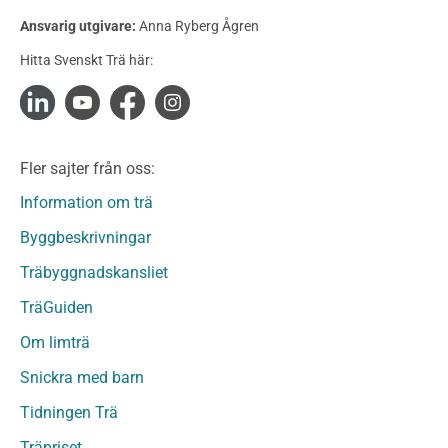
Konstruktionsvirke Behandlat
Ansvarig utgivare:
Anna Ryberg Ågren
Konstruktionsvirke Obehandlat
Hitta Svenskt Trä här:
Konstruktionsvirke Fingerskarvat
Konstruktionsvirke Fingerskarvat Obehandlat
Limträ
Limträ Obehandlat
Fler sajter från oss:
Fanerträ
Fanerträ Obehandlat
Information om trä
Träpaneler och utvändigt beklädnadsvirke
Byggbeskrivningar
Träpanel och Utvändig beklädnad Behandlat
Träbyggnadskansliet
Träpanel och utvändig beklädnad Obehandlat
Trägolv
TräGuiden
Trägolv Behandlat
Om limträ
Trägolv Obehandlat
Snickra med barn
Sågat virke
Sågat virke Behandlat
Tidningen Trä
Sågat virke Obehandlat
Träpriset