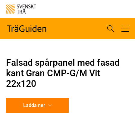
Falsad spårpanel med fasad
kant Gran CMP-G/M Vit
22x120
Ladda ner
CAD-ritning
Illustration utan mått