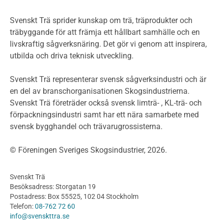
Miljöpolitik och miljömål
Miljödeklarationer och märkning
Svenskt Trä sprider kunskap om trä, träprodukter och
Termer och förkortningar
träbyggande för att främja ett hållbart samhälle och en
livskraftig sågverksnäring. Det gör vi genom att inspirera,
Planering
utbilda och driva teknisk utveckling.
Planera ett träbygge
Klimatkalkylator hallar
Svenskt Trä representerar svensk sågverksindustri och är
Projektering av trähus - generellt
en del av branschorganisationen Skogsindustrierna.
Byggsystem
Svenskt Trä företräder också svensk limträ- , KL-trä- och
förpackningsindustri samt har ett nära samarbete med
Fasadsystem i skivmaterial
svensk bygghandel och trävarugrossisterna.
Bullerskärmar och andra utomhuskonstruktioner
Träbroar
© Föreningen Sveriges Skogsindustrier, 2026.
Byggnation och utförande
Planering
Svenskt Trä
Utförande
Besöksadress: Storgatan 19
Produkter
Postadress: Box 55525, 102 04 Stockholm
Telefon:
08-762 72 60
Konstruktionsvirke
info@svenskttra.se