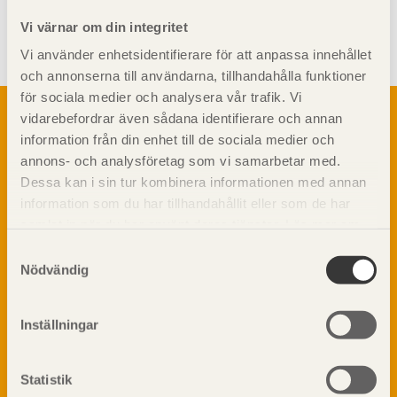
Visa sajtkarta
Vi värnar om din integritet
Vi använder enhetsidentifierare för att anpassa innehållet
och annonserna till användarna, tillhandahålla funktioner
för sociala medier och analysera vår trafik. Vi
Om trä
vidarebefordrar även sådana identifierare och annan
Materialet trä
information från din enhet till de sociala medier och
TräGuiden är den digitala handboken för trä och
Skogsbruk
annons- och analysföretag som vi samarbetar med.
träbyggande och innehåller information om
Barrträdets uppbyggnad
Dessa kan i sin tur kombinera informationen med annan
materialet trä samt instruktioner för byggande
med trä.
information som du har tillhandahållit eller som de har
Träets egenskaper och kvalitet
samlat in när du har använt deras tjänster. Läs mer om
Sågverksprocessen
vår
integritetspolicy
och
kakpolicy
.
Träbaserade produkter
Samtyckesval
Dela på
Nödvändig
Kemisk behandling
Fakta om Limträ
Byggfysik
Inställningar
Fukt
Prenumerera på TräGuidens nyhetsbrev!
Värmeisolering och lufttäthet
Statistik
Ljud