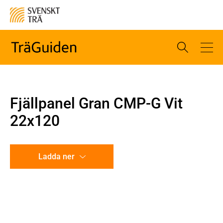
Fjällpanel Gran CMP-G Vit
22x120
Ladda ner
CAD-ritning
Illustration utan mått