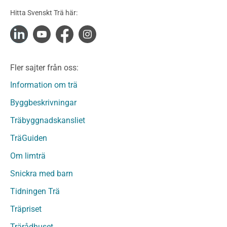
Konstruktionsvirke Obehandlat
Hitta Svenskt Trä här:
Konstruktionsvirke Fingerskarvat
Konstruktionsvirke Fingerskarvat Obehandlat
Limträ
Limträ Obehandlat
Fler sajter från oss:
Fanerträ
Fanerträ Obehandlat
Information om trä
Träpaneler och utvändigt beklädnadsvirke
Byggbeskrivningar
Träpanel och Utvändig beklädnad Behandlat
Träbyggnadskansliet
Träpanel och utvändig beklädnad Obehandlat
Trägolv
TräGuiden
Trägolv Behandlat
Om limträ
Trägolv Obehandlat
Snickra med barn
Sågat virke
Sågat virke Behandlat
Tidningen Trä
Sågat virke Obehandlat
Träpriset
Övriga träprodukter
Trärådhuset