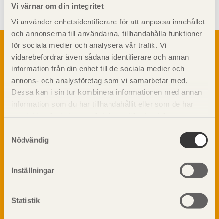
Vi värnar om din integritet
Vi använder enhetsidentifierare för att anpassa innehållet
och annonserna till användarna, tillhandahålla funktioner
Om trä
för sociala medier och analysera vår trafik. Vi
vidarebefordrar även sådana identifierare och annan
Materialet trä
TräGuiden är den digitala handboken för trä och
information från din enhet till de sociala medier och
Skogsbruk
träbyggande och innehåller information om
annons- och analysföretag som vi samarbetar med.
Barrträdets uppbyggnad
materialet trä samt instruktioner för byggande
Dessa kan i sin tur kombinera informationen med annan
med trä.
Träets egenskaper och kvalitet
information som du har tillhandahållit eller som de har
Sågverksprocessen
samlat in när du har använt deras tjänster. Läs mer om
Träbaserade produkter
Dela på
vår
integritetspolicy
och
kakpolicy
.
Samtyckesval
Kemisk behandling
Nödvändig
Fakta om Limträ
Byggfysik
Inställningar
Fukt
Prenumerera på TräGuidens nyhetsbrev!
Värmeisolering och lufttäthet
Ljud
Statistik
Brandsäkerhet