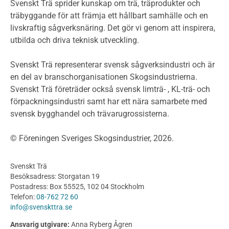
Miljödeklarationer och märkning
Svenskt Trä sprider kunskap om trä, träprodukter och
Termer och förkortningar
träbyggande för att främja ett hållbart samhälle och en
livskraftig sågverksnäring. Det gör vi genom att inspirera,
Planering
utbilda och driva teknisk utveckling.
Planera ett träbygge
Klimatkalkylator hallar
Svenskt Trä representerar svensk sågverksindustri och är
Projektering av trähus - generellt
en del av branschorganisationen Skogsindustrierna.
Byggsystem
Svenskt Trä företräder också svensk limträ- , KL-trä- och
förpackningsindustri samt har ett nära samarbete med
Fasadsystem i skivmaterial
svensk bygghandel och trävarugrossisterna.
Bullerskärmar och andra utomhuskonstruktioner
Träbroar
© Föreningen Sveriges Skogsindustrier, 2026.
Byggnation och utförande
Planering
Svenskt Trä
Utförande
Besöksadress: Storgatan 19
Produkter
Postadress: Box 55525, 102 04 Stockholm
Telefon:
08-762 72 60
Konstruktionsvirke
info@svenskttra.se
Konstruktionsvirke Behandlat
Ansvarig utgivare:
Anna Ryberg Ågren