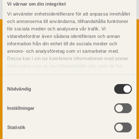
Vi värnar om din integritet
Vi använder enhetsidentifierare för att anpassa innehållet
och annonserna till användarna, tillhandahålla funktioner
Om trä
för sociala medier och analysera vår trafik. Vi
vidarebefordrar även sådana identifierare och annan
Materialet trä
TräGuiden är den digitala handboken för trä och
information från din enhet till de sociala medier och
Skogsbruk
träbyggande och innehåller information om
annons- och analysföretag som vi samarbetar med.
Barrträdets uppbyggnad
materialet trä samt instruktioner för byggande
Dessa kan i sin tur kombinera informationen med annan
med trä.
Träets egenskaper och kvalitet
information som du har tillhandahållit eller som de har
Sågverksprocessen
samlat in när du har använt deras tjänster. Läs mer om
Träbaserade produkter
Dela på
vår
integritetspolicy
och
kakpolicy
.
Samtyckesval
Kemisk behandling
Nödvändig
Fakta om Limträ
Byggfysik
Inställningar
Fukt
Prenumerera på TräGuidens nyhetsbrev!
Värmeisolering och lufttäthet
Ljud
Statistik
Brandsäkerhet