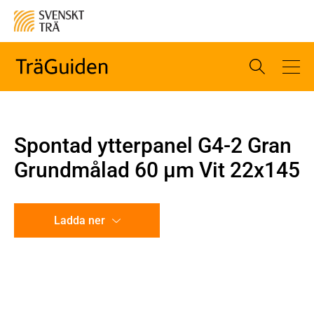
Spontad ytterpanel G4-2 Gran
Grundmålad 60 µm Vit 22x145
Ladda ner
CAD-ritning
Illustration utan mått