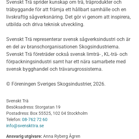
Miljödeklarationer och märkning
Svenskt Trä sprider kunskap om trä, träprodukter och
Termer och förkortningar
träbyggande för att främja ett hållbart samhälle och en
livskraftig sågverksnäring. Det gör vi genom att inspirera,
Planering
utbilda och driva teknisk utveckling.
Planera ett träbygge
Klimatkalkylator hallar
Svenskt Trä representerar svensk sågverksindustri och är
Projektering av trähus - generellt
en del av branschorganisationen Skogsindustrierna.
Byggsystem
Svenskt Trä företräder också svensk limträ- , KL-trä- och
förpackningsindustri samt har ett nära samarbete med
Fasadsystem i skivmaterial
svensk bygghandel och trävarugrossisterna.
Bullerskärmar och andra utomhuskonstruktioner
Träbroar
© Föreningen Sveriges Skogsindustrier, 2026.
Byggnation och utförande
Planering
Svenskt Trä
Utförande
Besöksadress: Storgatan 19
Produkter
Postadress: Box 55525, 102 04 Stockholm
Telefon:
08-762 72 60
Konstruktionsvirke
info@svenskttra.se
Konstruktionsvirke Behandlat
Ansvarig utgivare:
Anna Ryberg Ågren