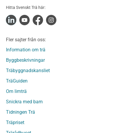
Konstruktionsvirke Obehandlat
Hitta Svenskt Trä här:
Konstruktionsvirke Fingerskarvat
Konstruktionsvirke Fingerskarvat Obehandlat
Limträ
Limträ Obehandlat
Fler sajter från oss:
Fanerträ
Fanerträ Obehandlat
Information om trä
Träpaneler och utvändigt beklädnadsvirke
Byggbeskrivningar
Träpanel och Utvändig beklädnad Behandlat
Träbyggnadskansliet
Träpanel och utvändig beklädnad Obehandlat
Trägolv
TräGuiden
Trägolv Behandlat
Om limträ
Trägolv Obehandlat
Snickra med barn
Sågat virke
Sågat virke Behandlat
Tidningen Trä
Sågat virke Obehandlat
Träpriset
Övriga träprodukter
Trärådhuset