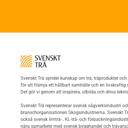
Faner
Brandsäkerhet
Fane
Byggnadsklasser och
Träpa
verksamhetsklasser
beklä
Brandförlopp i byggnader
Träp
Brandtekniska funktionskrav
bekl
Brandklasser för material och
Träp
konstruktioner
bekl
Träkonstruktioners
Trägo
brandmotstånd
Träg
Detaljlösningar
Träg
Träytors brandegenskaper
Svenskt Trä sprider kunskap om trä, träprodukter oc
Sågat
Tekniska byten med sprinkler
för att främja ett hållbart samhälle och en livskraftig
Såga
Riskvärdering i
Det gör vi genom att inspirera, utbilda och driva tekni
Såga
flervåningsbostadshus
Övrig
Brandstandarder
Svenskt Trä representerar svensk sågverksindustri och
Övri
Brandstatistik för
branschorganisationen Skogsindustrierna. Svenskt Tr
Trall
flervåningsträhus
också svensk limträ- , KL-trä- och förpackningsindustr
Unde
Kontroll av utförande
nära samarbete med svensk bygghandel och trävarug