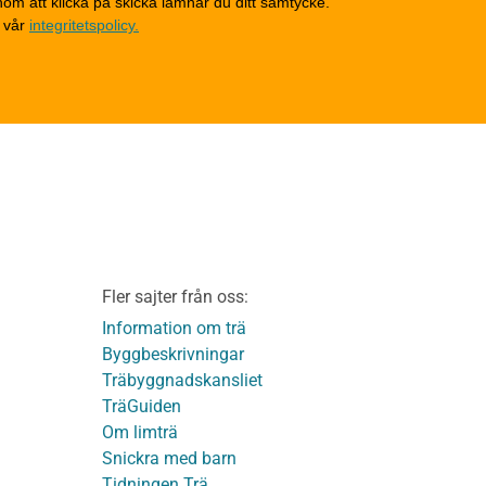
om att klicka på skicka lämnar du ditt samtycke.
Invändigt underhåll
 vår
integritetspolicy.
Altaner, balkonger och
yttertrappor
Om TräGuiden
Kontakta oss
v
Vi som medverkat till
TräGuiden
ontage av
Friskrivningar
Kakor
Integritetspolicy
material
Fler sajter från oss:
Användbara funktioner
KL-trä
på TräGuiden
Information om trä
Byggbeskrivningar
Träbyggnadskansliet
detaljer
TräGuiden
Om limträ
Snickra med barn
Tidningen Trä