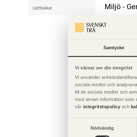
Miljö - G
Övrigt byggvirke Obehandlat
Trall Behandlat
Underlagsspont
Lättbalkar
Trall Obehandlat
Underlagsspont Obehandlat
Sparrar
Komplette
Sparrar Behandlat
Läkt
Samtycke
Giltighet
Sparrar Obehandlat
Läkt Obehandlat
Formvirke
Vi värnar om din integritet
Formvirke Obehandlat
Dimensionshyvlat
Vi använder enhetsidentifierar
Dimensionshyvlat Behandlat
sociala medier och analysera 
till de sociala medier och a
Dimensionshyvlat Obehandlat
med annan information som du 
vår
integritetspolicy
och
ka
Samtyckesval
Nödvändig