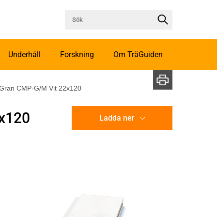
Underhåll
Forskning
Om TräGuiden
 Gran CMP-G/M Vit 22x120
2x120
Ladda ner
CAD-ritning
Illustration utan mått