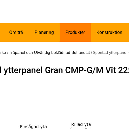
Om trä
Planering
Produkter
Konstruktion
irke
/
Träpanel och Utvändig beklädnad Behandlat
/
Spontad ytterpanel
 ytterpanel Gran CMP-G/M Vit 2