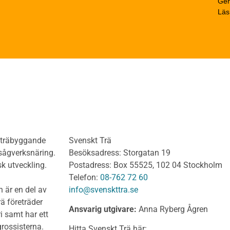
Gen
trä
Beräkningsexempel
Läs
rträ Obehandlat
Limträhandboken
neler och utvändigt
Del 1: Fakta om limträ
dnadsvirke
Del 2: Projektering av
anel och Utvändig
limträkonstruktioner
ädnad Behandlat
Del 3: Dimensionering a
anel och utvändig
limträkonstruktioner
ädnad Obehandlat
Del 4 : Planering och m
lv
limträkonstruktioner
olv Behandlat
KL-trähandboken
olv Obehandlat
KL-trä som konstruktions
h träbyggande
Svenskt Trä
 virke
Konstruktionssystem för 
 sågverksnäring.
Besöksadress: Storgatan 19
t virke Behandlat
Dimensionering av KL-
sk utveckling.
Postadress: Box 55525, 102 04 Stockholm
träkonstruktioner
t virke Obehandlat
Telefon:
08-762 72 60
Förband och anslutnings
a träprodukter
 är en del av
info@svenskttra.se
Bjälklag
gt byggvirke
ä företräder
Ansvarig utgivare:
Anna Ryberg Ågren
Väggar
i samt har ett
KL-trä och brand
rlagsspont
rossisterna.
Hitta Svenskt Trä här: