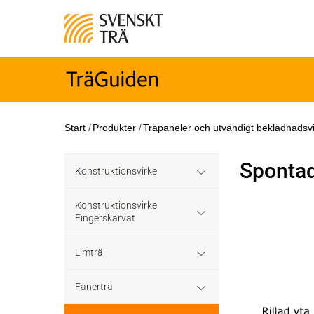
Start
/
Produkter
/
Träpaneler och utvändigt beklädnadsv
Spontad
Konstruktionsvirke
Konstruktionsvirke
Konstruktionsvirke
Behandlat
Fingerskarvat
Konstruktionsvirke
Konstruktionsvirke
Konstruktionsvirke
Limträ
Träskyddsbehandlat
Obehandlat
Fingerskarvat
Obehandlat
Limträ Obehandlat
Fanerträ
Konstruktionsvirke
Hållfasthetsklass C35
Konstruktionsvirke