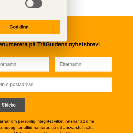
Underhåll
Godkänn
Ytbehandling och
underhåll
enumerera på TräGuidens nyhetsbrev!
Ytbehandling och
underhåll – generellt
Färg
Träskydd
Utförande - utvändigt
Utförande - invändigt
Drift och underhåll
åga
Drift och underhåll –
generellt
Grunder och bjälklag
d
Fasader och väggar
ärnar om personlig integritet vilket innebär att dina
onuppgifter alltid hanteras på ett ansvarsfullt sätt.
Tak