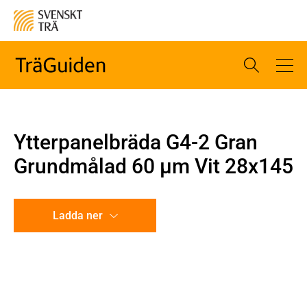
Ytterpanelbräda G4-2 Gran
Grundmålad 60 µm Vit 28x145
Ladda ner
CAD-ritning
Illustration utan mått