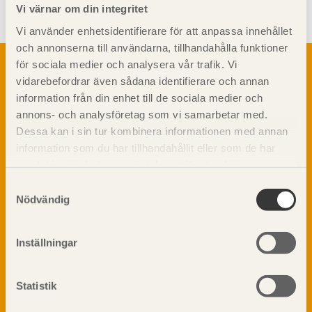
Vi värnar om din integritet
Vi använder enhetsidentifierare för att anpassa innehållet
och annonserna till användarna, tillhandahålla funktioner
Om trä
för sociala medier och analysera vår trafik. Vi
vidarebefordrar även sådana identifierare och annan
Materialet trä
TräGuiden är den digitala handboken för trä och
information från din enhet till de sociala medier och
Skogsbruk
träbyggande och innehåller information om
annons- och analysföretag som vi samarbetar med.
Barrträdets uppbyggnad
materialet trä samt instruktioner för byggande
Dessa kan i sin tur kombinera informationen med annan
med trä.
Träets egenskaper och kvalitet
information som du har tillhandahållit eller som de har
Sågverksprocessen
samlat in när du har använt deras tjänster. Läs mer om
Träbaserade produkter
Dela på
vår
integritetspolicy
och
kakpolicy
.
Samtyckesval
Kemisk behandling
Nödvändig
Fakta om Limträ
Byggfysik
Inställningar
Fukt
Prenumerera på TräGuidens nyhetsbrev!
Värmeisolering och lufttäthet
Ljud
Statistik
Brandsäkerhet