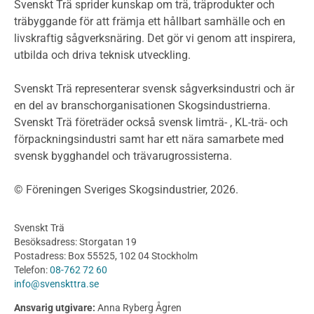
Miljödeklarationer och märkning
Svenskt Trä sprider kunskap om trä, träprodukter och
Termer och förkortningar
träbyggande för att främja ett hållbart samhälle och en
livskraftig sågverksnäring. Det gör vi genom att inspirera,
Planering
utbilda och driva teknisk utveckling.
Planera ett träbygge
Klimatkalkylator hallar
Svenskt Trä representerar svensk sågverksindustri och är
Projektering av trähus - generellt
en del av branschorganisationen Skogsindustrierna.
Byggsystem
Svenskt Trä företräder också svensk limträ- , KL-trä- och
förpackningsindustri samt har ett nära samarbete med
Fasadsystem i skivmaterial
svensk bygghandel och trävarugrossisterna.
Bullerskärmar och andra utomhuskonstruktioner
Träbroar
© Föreningen Sveriges Skogsindustrier, 2026.
Byggnation och utförande
Planering
Svenskt Trä
Utförande
Besöksadress: Storgatan 19
Produkter
Postadress: Box 55525, 102 04 Stockholm
Telefon:
08-762 72 60
Konstruktionsvirke
info@svenskttra.se
Konstruktionsvirke Behandlat
Ansvarig utgivare:
Anna Ryberg Ågren