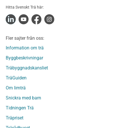
Konstruktionsvirke Obehandlat
Hitta Svenskt Trä här:
Konstruktionsvirke Fingerskarvat
Konstruktionsvirke Fingerskarvat Obehandlat
Limträ
Limträ Obehandlat
Fler sajter från oss:
Fanerträ
Fanerträ Obehandlat
Information om trä
Träpaneler och utvändigt beklädnadsvirke
Byggbeskrivningar
Träpanel och Utvändig beklädnad Behandlat
Träbyggnadskansliet
Träpanel och utvändig beklädnad Obehandlat
Trägolv
TräGuiden
Trägolv Behandlat
Om limträ
Trägolv Obehandlat
Snickra med barn
Sågat virke
Sågat virke Behandlat
Tidningen Trä
Sågat virke Obehandlat
Träpriset
Övriga träprodukter
Trärådhuset