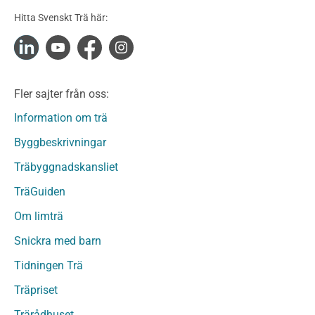
Konstruktionsvirke Obehandlat
Hitta Svenskt Trä här:
Konstruktionsvirke Fingerskarvat
Konstruktionsvirke Fingerskarvat Obehandlat
Limträ
Limträ Obehandlat
Fler sajter från oss:
Fanerträ
Fanerträ Obehandlat
Information om trä
Träpaneler och utvändigt beklädnadsvirke
Byggbeskrivningar
Träpanel och Utvändig beklädnad Behandlat
Träbyggnadskansliet
Träpanel och utvändig beklädnad Obehandlat
Trägolv
TräGuiden
Trägolv Behandlat
Om limträ
Trägolv Obehandlat
Snickra med barn
Sågat virke
Sågat virke Behandlat
Tidningen Trä
Sågat virke Obehandlat
Träpriset
Övriga träprodukter
Trärådhuset