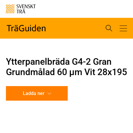
Ytterpanelbräda G4-2 Gran
Grundmålad 60 µm Vit 28x195
Ladda ner
CAD-ritning
Illustration utan mått