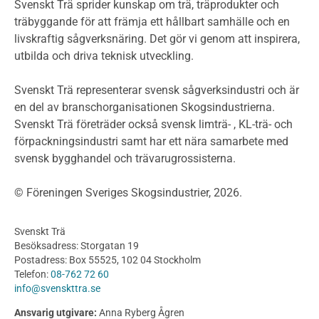
Miljödeklarationer och märkning
Svenskt Trä sprider kunskap om trä, träprodukter och
Termer och förkortningar
träbyggande för att främja ett hållbart samhälle och en
livskraftig sågverksnäring. Det gör vi genom att inspirera,
Planering
utbilda och driva teknisk utveckling.
Planera ett träbygge
Klimatkalkylator hallar
Svenskt Trä representerar svensk sågverksindustri och är
Projektering av trähus - generellt
en del av branschorganisationen Skogsindustrierna.
Byggsystem
Svenskt Trä företräder också svensk limträ- , KL-trä- och
förpackningsindustri samt har ett nära samarbete med
Fasadsystem i skivmaterial
svensk bygghandel och trävarugrossisterna.
Bullerskärmar och andra utomhuskonstruktioner
Träbroar
© Föreningen Sveriges Skogsindustrier, 2026.
Byggnation och utförande
Planering
Svenskt Trä
Utförande
Besöksadress: Storgatan 19
Produkter
Postadress: Box 55525, 102 04 Stockholm
Telefon:
08-762 72 60
Konstruktionsvirke
info@svenskttra.se
Konstruktionsvirke Behandlat
Ansvarig utgivare:
Anna Ryberg Ågren