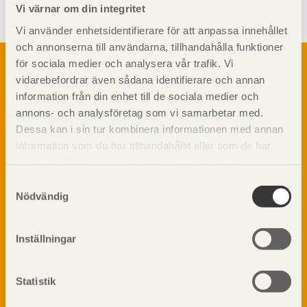
Vi värnar om din integritet
Vi använder enhetsidentifierare för att anpassa innehållet
och annonserna till användarna, tillhandahålla funktioner
Om trä
för sociala medier och analysera vår trafik. Vi
vidarebefordrar även sådana identifierare och annan
Materialet trä
TräGuiden är den digitala handboken för trä och
information från din enhet till de sociala medier och
Skogsbruk
träbyggande och innehåller information om
annons- och analysföretag som vi samarbetar med.
Barrträdets uppbyggnad
materialet trä samt instruktioner för byggande
Dessa kan i sin tur kombinera informationen med annan
med trä.
Träets egenskaper och kvalitet
information som du har tillhandahållit eller som de har
Sågverksprocessen
samlat in när du har använt deras tjänster. Läs mer om
Träbaserade produkter
Dela på
vår
integritetspolicy
och
kakpolicy
.
Samtyckesval
Kemisk behandling
Nödvändig
Fakta om Limträ
Byggfysik
Inställningar
Fukt
Prenumerera på TräGuidens nyhetsbrev!
Värmeisolering och lufttäthet
Ljud
Statistik
Brandsäkerhet