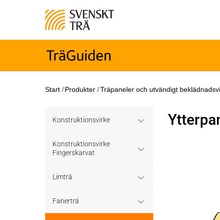
Start
/
Produkter
/
Träpaneler och utvändigt beklädnadsv
Ytterpa
Konstruktionsvirke
Konstruktionsvirke
Konstruktionsvirke
Behandlat
Fingerskarvat
Konstruktionsvirke
Konstruktionsvirke
Konstruktionsvirke
Limträ
Träskyddsbehandlat
Obehandlat
Fingerskarvat
Obehandlat
Limträ Obehandlat
Fanerträ
Konstruktionsvirke
Hållfasthetsklass C35
Konstruktionsvirke