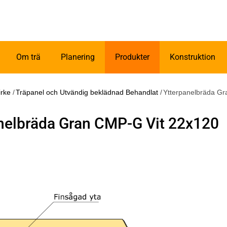
Om trä
Planering
Produkter
Konstruktion
irke
/
Träpanel och Utvändig beklädnad Behandlat
/
Ytterpanelbräda G
nelbräda Gran CMP-G Vit 22x120