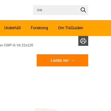
Underhåll
Forskning
Om TräGuiden
ran CMP-G Vit 22x120
Ladda ner
CAD-ritning
Illustration utan mått