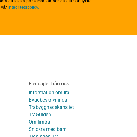
om att klicka på skicka lämnar du ditt samtycke.
Invändigt underhåll
 vår
integritetspolicy.
Altaner, balkonger och
yttertrappor
Om TräGuiden
Kontakta oss
v
Vi som medverkat till
TräGuiden
ontage av
Friskrivningar
Kakor
Integritetspolicy
material
Fler sajter från oss:
Användbara funktioner
KL-trä
på TräGuiden
Information om trä
Byggbeskrivningar
Träbyggnadskansliet
detaljer
TräGuiden
Om limträ
Snickra med barn
Tidningen Trä