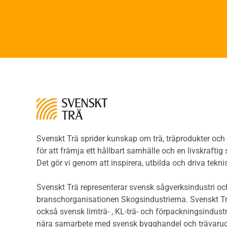
Faner
Brandsäkerhet
Fane
Byggnadsklasser och
Träpa
verksamhetsklasser
beklä
Brandförlopp i byggnader
Träp
Brandtekniska funktionskrav
bekl
Brandklasser för material och
Träp
konstruktioner
bekl
Träkonstruktioners
Trägo
brandmotstånd
Träg
Detaljlösningar
Träg
Träytors brandegenskaper
Svenskt Trä sprider kunskap om trä, träprodukter oc
Sågat
Tekniska byten med sprinkler
för att främja ett hållbart samhälle och en livskraftig
Såga
Riskvärdering i
Det gör vi genom att inspirera, utbilda och driva tekni
Såga
flervåningsbostadshus
Övrig
Brandstandarder
Svenskt Trä representerar svensk sågverksindustri och
Övri
Brandstatistik för
branschorganisationen Skogsindustrierna. Svenskt Tr
Trall
flervåningsträhus
också svensk limträ- , KL-trä- och förpackningsindustr
Unde
Kontroll av utförande
nära samarbete med svensk bygghandel och trävarug