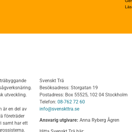
Gen
trä
Beräkningsexempel
Läs
rträ Obehandlat
Limträhandboken
neler och utvändigt
Del 1: Fakta om limträ
dnadsvirke
Del 2: Projektering av
anel och Utvändig
limträkonstruktioner
ädnad Behandlat
Del 3: Dimensionering a
anel och utvändig
limträkonstruktioner
ädnad Obehandlat
Del 4 : Planering och m
lv
limträkonstruktioner
olv Behandlat
KL-trähandboken
olv Obehandlat
KL-trä som konstruktions
h träbyggande
Svenskt Trä
 virke
Konstruktionssystem för 
 sågverksnäring.
Besöksadress: Storgatan 19
t virke Behandlat
Dimensionering av KL-
sk utveckling.
Postadress: Box 55525, 102 04 Stockholm
träkonstruktioner
t virke Obehandlat
Telefon:
08-762 72 60
Förband och anslutnings
a träprodukter
 är en del av
info@svenskttra.se
Bjälklag
gt byggvirke
ä företräder
Ansvarig utgivare:
Anna Ryberg Ågren
Väggar
i samt har ett
KL-trä och brand
rlagsspont
rossisterna.
Hitta Svenskt Trä här: