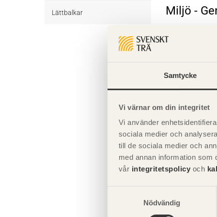
Miljö - G
Övrigt byggvirke Obehandlat
Trall Behandlat
Underlagsspont
Lättbalkar
Trall Obehandlat
Underlagsspont Obehandlat
Sparrar
Komplette
Sparrar Behandlat
Läkt
Samtycke
Giltighet
Sparrar Obehandlat
Läkt Obehandlat
Formvirke
Vi värnar om din integritet
Formvirke Obehandlat
Dimensionshyvlat
Vi använder enhetsidentifierar
Dimensionshyvlat Behandlat
sociala medier och analysera 
till de sociala medier och a
Dimensionshyvlat Obehandlat
med annan information som du 
vår
integritetspolicy
och
ka
Samtyckesval
Nödvändig