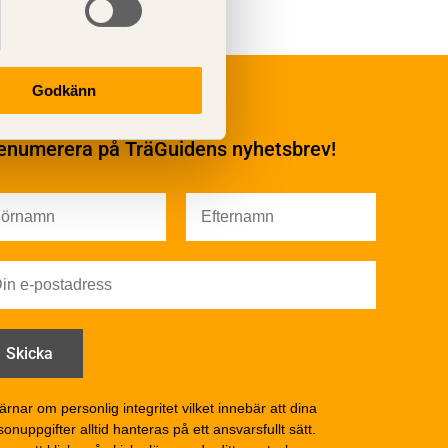
Underhåll
Godkänn
Ytbehandling och
underhåll
enumerera på TräGuidens nyhetsbrev!
Ytbehandling och
underhåll – generellt
Färg
Träskydd
Utförande - utvändigt
Utförande - invändigt
Drift och underhåll
åga
Drift och underhåll –
generellt
Grunder och bjälklag
d
Fasader och väggar
ärnar om personlig integritet vilket innebär att dina
onuppgifter alltid hanteras på ett ansvarsfullt sätt.
Tak