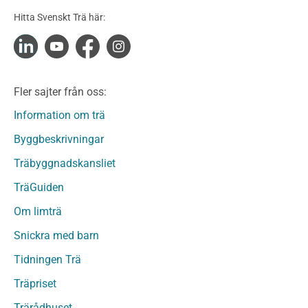
Konstruktionsvirke Obehandlat
Hitta Svenskt Trä här:
Konstruktionsvirke Fingerskarvat
Konstruktionsvirke Fingerskarvat Obehandlat
Limträ
Limträ Obehandlat
Fler sajter från oss:
Fanerträ
Fanerträ Obehandlat
Information om trä
Träpaneler och utvändigt beklädnadsvirke
Byggbeskrivningar
Träpanel och Utvändig beklädnad Behandlat
Träbyggnadskansliet
Träpanel och utvändig beklädnad Obehandlat
Trägolv
TräGuiden
Trägolv Behandlat
Om limträ
Trägolv Obehandlat
Snickra med barn
Sågat virke
Sågat virke Behandlat
Tidningen Trä
Sågat virke Obehandlat
Träpriset
Övriga träprodukter
Trärådhuset