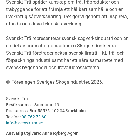
Miljödeklarationer och märkning
Svenskt Trä sprider kunskap om trä, träprodukter och
Termer och förkortningar
träbyggande för att främja ett hållbart samhälle och en
livskraftig sågverksnäring. Det gör vi genom att inspirera,
Planering
utbilda och driva teknisk utveckling.
Planera ett träbygge
Klimatkalkylator hallar
Svenskt Trä representerar svensk sågverksindustri och är
Projektering av trähus - generellt
en del av branschorganisationen Skogsindustrierna.
Byggsystem
Svenskt Trä företräder också svensk limträ- , KL-trä- och
förpackningsindustri samt har ett nära samarbete med
Fasadsystem i skivmaterial
svensk bygghandel och trävarugrossisterna.
Bullerskärmar och andra utomhuskonstruktioner
Träbroar
© Föreningen Sveriges Skogsindustrier, 2026.
Byggnation och utförande
Planering
Svenskt Trä
Utförande
Besöksadress: Storgatan 19
Produkter
Postadress: Box 55525, 102 04 Stockholm
Telefon:
08-762 72 60
Konstruktionsvirke
info@svenskttra.se
Konstruktionsvirke Behandlat
Ansvarig utgivare:
Anna Ryberg Ågren