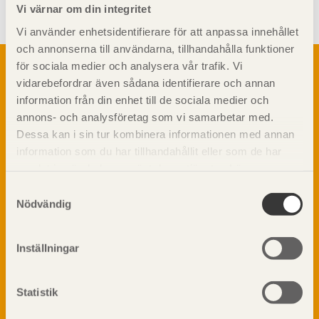
Vi värnar om din integritet
Vi använder enhetsidentifierare för att anpassa innehållet
och annonserna till användarna, tillhandahålla funktioner
Om trä
för sociala medier och analysera vår trafik. Vi
vidarebefordrar även sådana identifierare och annan
Materialet trä
TräGuiden är den digitala handboken för trä och
information från din enhet till de sociala medier och
Skogsbruk
träbyggande och innehåller information om
annons- och analysföretag som vi samarbetar med.
Barrträdets uppbyggnad
materialet trä samt instruktioner för byggande
Dessa kan i sin tur kombinera informationen med annan
med trä.
Träets egenskaper och kvalitet
information som du har tillhandahållit eller som de har
Sågverksprocessen
samlat in när du har använt deras tjänster. Läs mer om
Träbaserade produkter
Dela på
vår
integritetspolicy
och
kakpolicy
.
Samtyckesval
Kemisk behandling
Nödvändig
Fakta om Limträ
Byggfysik
Inställningar
Fukt
Prenumerera på TräGuidens nyhetsbrev!
Värmeisolering och lufttäthet
Ljud
Statistik
Brandsäkerhet