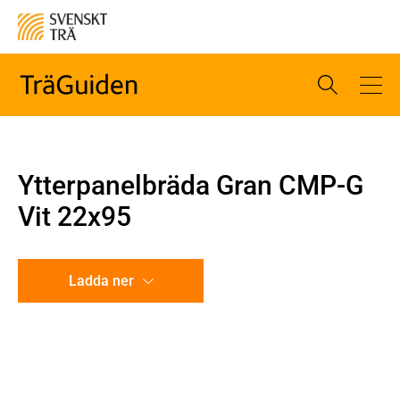
Ytterpanelbräda Gran CMP-G
Vit 22x95
Ladda ner
CAD-ritning
Illustration utan mått