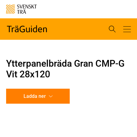
Ytterpanelbräda Gran CMP-G
Vit 28x120
Ladda ner
CAD-ritning
Illustration utan mått