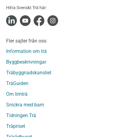
Konstruktionsvirke Obehandlat
Hitta Svenskt Trä här:
Konstruktionsvirke Fingerskarvat
Konstruktionsvirke Fingerskarvat Obehandlat
Limträ
Limträ Obehandlat
Fler sajter från oss:
Fanerträ
Fanerträ Obehandlat
Information om trä
Träpaneler och utvändigt beklädnadsvirke
Byggbeskrivningar
Träpanel och Utvändig beklädnad Behandlat
Träbyggnadskansliet
Träpanel och utvändig beklädnad Obehandlat
Trägolv
TräGuiden
Trägolv Behandlat
Om limträ
Trägolv Obehandlat
Snickra med barn
Sågat virke
Sågat virke Behandlat
Tidningen Trä
Sågat virke Obehandlat
Träpriset
Övriga träprodukter
Trärådhuset