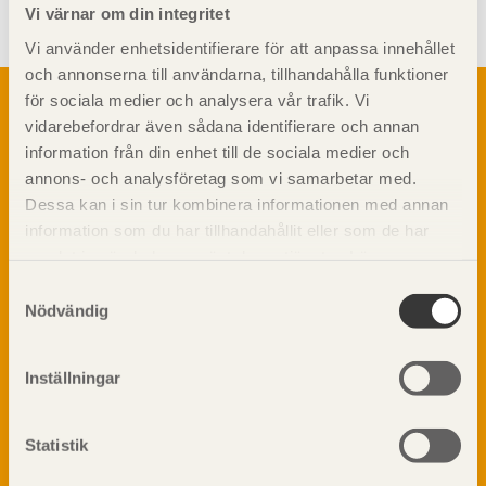
Vi värnar om din integritet
Vi använder enhetsidentifierare för att anpassa innehållet
och annonserna till användarna, tillhandahålla funktioner
Om trä
för sociala medier och analysera vår trafik. Vi
vidarebefordrar även sådana identifierare och annan
Materialet trä
TräGuiden är den digitala handboken för trä och
information från din enhet till de sociala medier och
Skogsbruk
träbyggande och innehåller information om
annons- och analysföretag som vi samarbetar med.
Barrträdets uppbyggnad
materialet trä samt instruktioner för byggande
Dessa kan i sin tur kombinera informationen med annan
med trä.
Träets egenskaper och kvalitet
information som du har tillhandahållit eller som de har
Sågverksprocessen
samlat in när du har använt deras tjänster. Läs mer om
Träbaserade produkter
Dela på
vår
integritetspolicy
och
kakpolicy
.
Samtyckesval
Kemisk behandling
Nödvändig
Fakta om Limträ
Byggfysik
Inställningar
Fukt
Prenumerera på TräGuidens nyhetsbrev!
Värmeisolering och lufttäthet
Ljud
Statistik
Brandsäkerhet