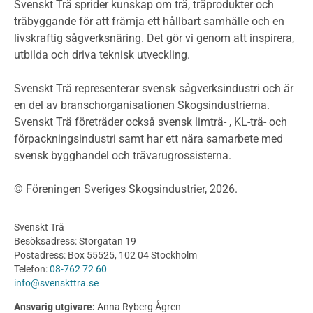
Miljödeklarationer och märkning
Svenskt Trä sprider kunskap om trä, träprodukter och
Termer och förkortningar
träbyggande för att främja ett hållbart samhälle och en
livskraftig sågverksnäring. Det gör vi genom att inspirera,
Planering
utbilda och driva teknisk utveckling.
Planera ett träbygge
Klimatkalkylator hallar
Svenskt Trä representerar svensk sågverksindustri och är
Projektering av trähus - generellt
en del av branschorganisationen Skogsindustrierna.
Byggsystem
Svenskt Trä företräder också svensk limträ- , KL-trä- och
förpackningsindustri samt har ett nära samarbete med
Fasadsystem i skivmaterial
svensk bygghandel och trävarugrossisterna.
Bullerskärmar och andra utomhuskonstruktioner
Träbroar
© Föreningen Sveriges Skogsindustrier, 2026.
Byggnation och utförande
Planering
Svenskt Trä
Utförande
Besöksadress: Storgatan 19
Produkter
Postadress: Box 55525, 102 04 Stockholm
Telefon:
08-762 72 60
Konstruktionsvirke
info@svenskttra.se
Konstruktionsvirke Behandlat
Ansvarig utgivare:
Anna Ryberg Ågren