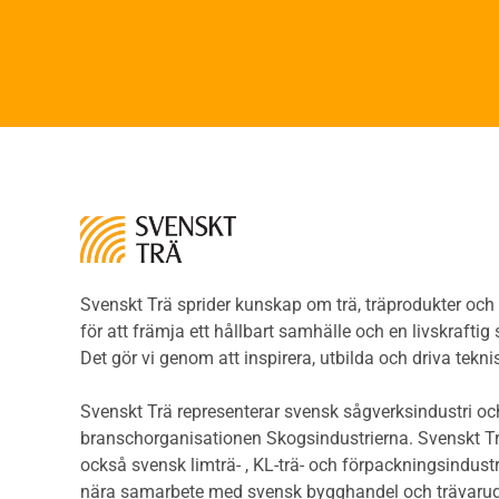
Faner
Brandsäkerhet
Fane
Byggnadsklasser och
Träpa
verksamhetsklasser
beklä
Brandförlopp i byggnader
Träp
Brandtekniska funktionskrav
bekl
Brandklasser för material och
Träp
konstruktioner
bekl
Träkonstruktioners
Trägo
brandmotstånd
Träg
Detaljlösningar
Träg
Träytors brandegenskaper
Svenskt Trä sprider kunskap om trä, träprodukter oc
Sågat
Tekniska byten med sprinkler
för att främja ett hållbart samhälle och en livskraftig
Såga
Riskvärdering i
Det gör vi genom att inspirera, utbilda och driva tekni
Såga
flervåningsbostadshus
Övrig
Brandstandarder
Svenskt Trä representerar svensk sågverksindustri och
Övri
Brandstatistik för
branschorganisationen Skogsindustrierna. Svenskt Tr
Trall
flervåningsträhus
också svensk limträ- , KL-trä- och förpackningsindustr
Unde
Kontroll av utförande
nära samarbete med svensk bygghandel och trävarug