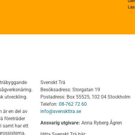
Gen
trä
Beräkningsexempel
Läs
rträ Obehandlat
Limträhandboken
neler och utvändigt
Del 1: Fakta om limträ
dnadsvirke
Del 2: Projektering av
anel och Utvändig
limträkonstruktioner
ädnad Behandlat
Del 3: Dimensionering a
anel och utvändig
limträkonstruktioner
ädnad Obehandlat
Del 4 : Planering och m
lv
limträkonstruktioner
olv Behandlat
KL-trähandboken
olv Obehandlat
KL-trä som konstruktions
h träbyggande
Svenskt Trä
 virke
Konstruktionssystem för 
 sågverksnäring.
Besöksadress: Storgatan 19
t virke Behandlat
Dimensionering av KL-
sk utveckling.
Postadress: Box 55525, 102 04 Stockholm
träkonstruktioner
t virke Obehandlat
Telefon:
08-762 72 60
Förband och anslutnings
a träprodukter
 är en del av
info@svenskttra.se
Bjälklag
gt byggvirke
ä företräder
Ansvarig utgivare:
Anna Ryberg Ågren
Väggar
i samt har ett
KL-trä och brand
rlagsspont
rossisterna.
Hitta Svenskt Trä här: