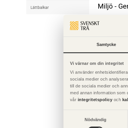
Miljö - G
Övrigt byggvirke Obehandlat
Trall Behandlat
Underlagsspont
Lättbalkar
Trall Obehandlat
Underlagsspont Obehandlat
Sparrar
Komplette
Sparrar Behandlat
Läkt
Samtycke
Giltighet
Sparrar Obehandlat
Läkt Obehandlat
Formvirke
Vi värnar om din integritet
Formvirke Obehandlat
Dimensionshyvlat
Vi använder enhetsidentifierar
Dimensionshyvlat Behandlat
sociala medier och analysera 
till de sociala medier och a
Dimensionshyvlat Obehandlat
med annan information som du 
vår
integritetspolicy
och
ka
Samtyckesval
Nödvändig