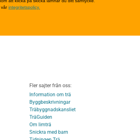
om att klicka på skicka lämnar du ditt samtycke.
Invändigt underhåll
 vår
integritetspolicy.
Altaner, balkonger och
yttertrappor
Om TräGuiden
Kontakta oss
v
Vi som medverkat till
TräGuiden
ontage av
Friskrivningar
Kakor
Integritetspolicy
material
Fler sajter från oss:
Användbara funktioner
KL-trä
på TräGuiden
Information om trä
Byggbeskrivningar
Träbyggnadskansliet
detaljer
TräGuiden
Om limträ
Snickra med barn
Tidningen Trä