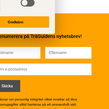
Underhåll
Godkänn
Ytbehandling och
underhåll
enumerera på TräGuidens nyhetsbrev!
Ytbehandling och
underhåll – generellt
Färg
Träskydd
Utförande - utvändigt
Utförande - invändigt
Drift och underhåll
åga
Drift och underhåll –
generellt
Grunder och bjälklag
d
Fasader och väggar
ärnar om personlig integritet vilket innebär att dina
onuppgifter alltid hanteras på ett ansvarsfullt sätt.
Tak