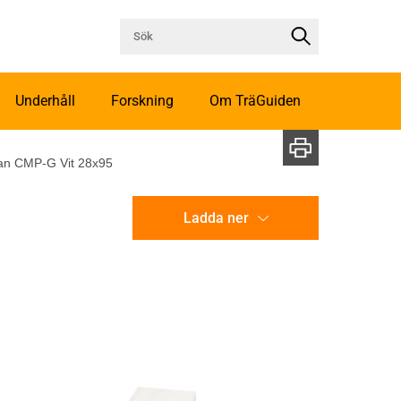
Underhåll
Forskning
Om TräGuiden
an CMP-G Vit 28x95
Ladda ner
CAD-ritning
Illustration utan mått