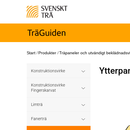
Start
/
Produkter
/
Träpaneler och utvändigt beklädnadsv
Ytterpa
Konstruktionsvirke
Konstruktionsvirke
Konstruktionsvirke
Behandlat
Fingerskarvat
Konstruktionsvirke
Konstruktionsvirke
Konstruktionsvirke
Limträ
Träskyddsbehandlat
Obehandlat
Fingerskarvat
Obehandlat
Limträ Obehandlat
Fanerträ
Konstruktionsvirke
Hållfasthetsklass C35
Konstruktionsvirke