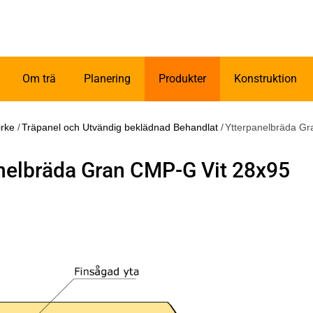
Om trä
Planering
Produkter
Konstruktion
irke
/
Träpanel och Utvändig beklädnad Behandlat
/
Ytterpanelbräda Gr
nelbräda Gran CMP-G Vit 28x95