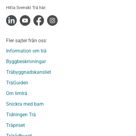
Konstruktionsvirke Obehandlat
Hitta Svenskt Trä här:
Konstruktionsvirke Fingerskarvat
Konstruktionsvirke Fingerskarvat Obehandlat
Limträ
Limträ Obehandlat
Fler sajter från oss:
Fanerträ
Fanerträ Obehandlat
Information om trä
Träpaneler och utvändigt beklädnadsvirke
Byggbeskrivningar
Träpanel och Utvändig beklädnad Behandlat
Träbyggnadskansliet
Träpanel och utvändig beklädnad Obehandlat
Trägolv
TräGuiden
Trägolv Behandlat
Om limträ
Trägolv Obehandlat
Snickra med barn
Sågat virke
Sågat virke Behandlat
Tidningen Trä
Sågat virke Obehandlat
Träpriset
Övriga träprodukter
Trärådhuset