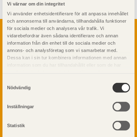
Vi värnar om din integritet
Vi använder enhetsidentifierare för att anpassa innehållet
och annonserna till användarna, tillhandahålla funktioner
Om trä
för sociala medier och analysera vår trafik. Vi
vidarebefordrar även sådana identifierare och annan
Materialet trä
TräGuiden är den digitala handboken för trä och
information från din enhet till de sociala medier och
Skogsbruk
träbyggande och innehåller information om
annons- och analysföretag som vi samarbetar med.
Barrträdets uppbyggnad
materialet trä samt instruktioner för byggande
Dessa kan i sin tur kombinera informationen med annan
med trä.
Träets egenskaper och kvalitet
information som du har tillhandahållit eller som de har
Sågverksprocessen
samlat in när du har använt deras tjänster. Läs mer om
Träbaserade produkter
Dela på
vår
integritetspolicy
och
kakpolicy
.
Samtyckesval
Kemisk behandling
Nödvändig
Fakta om Limträ
Byggfysik
Inställningar
Fukt
Prenumerera på TräGuidens nyhetsbrev!
Värmeisolering och lufttäthet
Ljud
Statistik
Brandsäkerhet