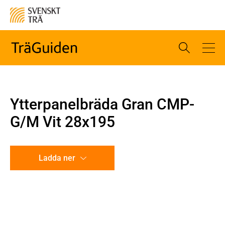
Ytterpanelbräda Gran CMP-
G/M Vit 28x195
Ladda ner
CAD-ritning
Illustration utan mått