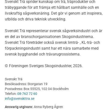
Miljödeklarationer och märkning
Svenskt Trä sprider kunskap om trä, träprodukter och
Termer och förkortningar
träbyggande för att främja ett hållbart samhälle och en
livskraftig sågverksnäring. Det gör vi genom att inspirera,
Planering
utbilda och driva teknisk utveckling.
Planera ett träbygge
Klimatkalkylator hallar
Svenskt Trä representerar svensk sågverksindustri och är
Projektering av trähus - generellt
en del av branschorganisationen Skogsindustrierna.
Byggsystem
Svenskt Trä företräder också svensk limträ- , KL-trä- och
förpackningsindustri samt har ett nära samarbete med
Fasadsystem i skivmaterial
svensk bygghandel och trävarugrossisterna.
Bullerskärmar och andra utomhuskonstruktioner
Träbroar
© Föreningen Sveriges Skogsindustrier, 2026.
Byggnation och utförande
Planering
Svenskt Trä
Utförande
Besöksadress: Storgatan 19
Produkter
Postadress: Box 55525, 102 04 Stockholm
Telefon:
08-762 72 60
Konstruktionsvirke
info@svenskttra.se
Konstruktionsvirke Behandlat
Ansvarig utgivare:
Anna Ryberg Ågren