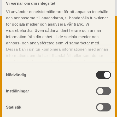
Vi värnar om din integritet
Vi använder enhetsidentifierare för att anpassa innehållet
och annonserna till användarna, tillhandahålla funktioner
Om trä
för sociala medier och analysera vår trafik. Vi
vidarebefordrar även sådana identifierare och annan
Materialet trä
TräGuiden är den digitala handboken för trä och
information från din enhet till de sociala medier och
Skogsbruk
träbyggande och innehåller information om
annons- och analysföretag som vi samarbetar med.
Barrträdets uppbyggnad
materialet trä samt instruktioner för byggande
Dessa kan i sin tur kombinera informationen med annan
med trä.
Träets egenskaper och kvalitet
information som du har tillhandahållit eller som de har
Sågverksprocessen
samlat in när du har använt deras tjänster. Läs mer om
Träbaserade produkter
Dela på
vår
integritetspolicy
och
kakpolicy
.
Samtyckesval
Kemisk behandling
Nödvändig
Fakta om Limträ
Byggfysik
Inställningar
Fukt
Prenumerera på TräGuidens nyhetsbrev!
Värmeisolering och lufttäthet
Ljud
Statistik
Brandsäkerhet