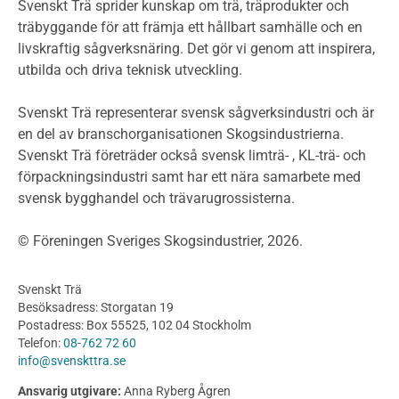
Miljödeklarationer och märkning
Svenskt Trä sprider kunskap om trä, träprodukter och
Termer och förkortningar
träbyggande för att främja ett hållbart samhälle och en
livskraftig sågverksnäring. Det gör vi genom att inspirera,
Planering
utbilda och driva teknisk utveckling.
Planera ett träbygge
Klimatkalkylator hallar
Svenskt Trä representerar svensk sågverksindustri och är
Projektering av trähus - generellt
en del av branschorganisationen Skogsindustrierna.
Byggsystem
Svenskt Trä företräder också svensk limträ- , KL-trä- och
förpackningsindustri samt har ett nära samarbete med
Fasadsystem i skivmaterial
svensk bygghandel och trävarugrossisterna.
Bullerskärmar och andra utomhuskonstruktioner
Träbroar
© Föreningen Sveriges Skogsindustrier, 2026.
Byggnation och utförande
Planering
Svenskt Trä
Utförande
Besöksadress: Storgatan 19
Produkter
Postadress: Box 55525, 102 04 Stockholm
Telefon:
08-762 72 60
Konstruktionsvirke
info@svenskttra.se
Konstruktionsvirke Behandlat
Ansvarig utgivare:
Anna Ryberg Ågren