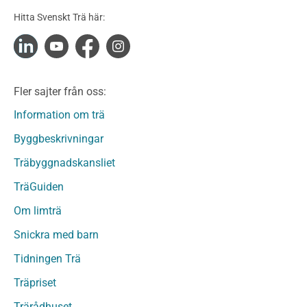
Konstruktionsvirke Obehandlat
Hitta Svenskt Trä här:
Konstruktionsvirke Fingerskarvat
Konstruktionsvirke Fingerskarvat Obehandlat
Limträ
Limträ Obehandlat
Fler sajter från oss:
Fanerträ
Fanerträ Obehandlat
Information om trä
Träpaneler och utvändigt beklädnadsvirke
Byggbeskrivningar
Träpanel och Utvändig beklädnad Behandlat
Träbyggnadskansliet
Träpanel och utvändig beklädnad Obehandlat
Trägolv
TräGuiden
Trägolv Behandlat
Om limträ
Trägolv Obehandlat
Snickra med barn
Sågat virke
Sågat virke Behandlat
Tidningen Trä
Sågat virke Obehandlat
Träpriset
Övriga träprodukter
Trärådhuset