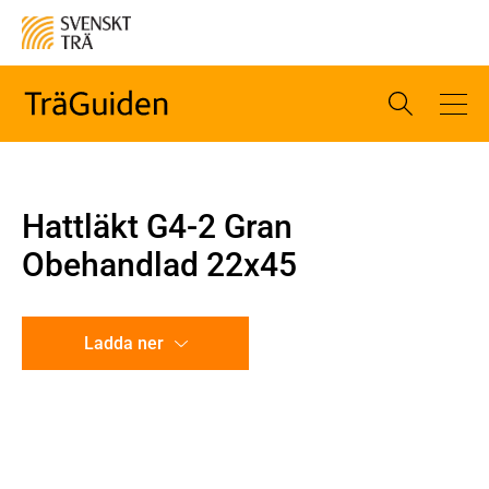
Hattläkt G4-2 Gran
Obehandlad 22x45
Ladda ner
CAD-ritning
Illustration utan mått