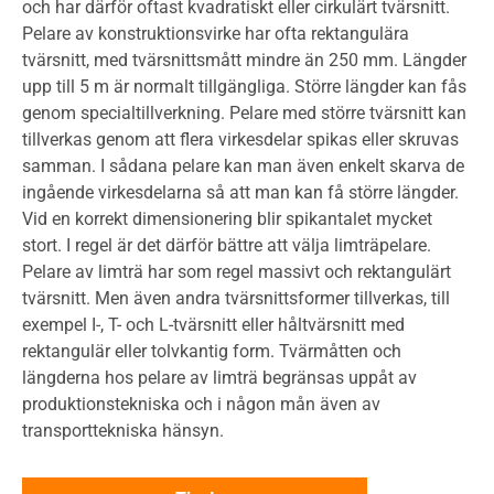
och har därför oftast kvadratiskt eller cirkulärt tvärsnitt.
Pelare av konstruktionsvirke har ofta rektangulära
tvärsnitt, med tvärsnittsmått mindre än 250 mm. Längder
upp till 5 m är normalt tillgängliga. Större längder kan fås
genom specialtillverkning. Pelare med större tvärsnitt kan
tillverkas genom att flera virkesdelar spikas eller skruvas
samman. I sådana pelare kan man även enkelt skarva de
ingående virkesdelarna så att man kan få större längder.
Vid en korrekt dimensionering blir spikantalet mycket
stort. I regel är det därför bättre att välja limträpelare.
Pelare av limträ har som regel massivt och rektangulärt
tvärsnitt. Men även andra tvärsnittsformer tillverkas, till
exempel I-, T- och L-tvärsnitt eller håltvärsnitt med
rektangulär eller tolvkantig form. Tvärmåtten och
längderna hos pelare av limträ begränsas uppåt av
produktionstekniska och i någon mån även av
transporttekniska hänsyn.