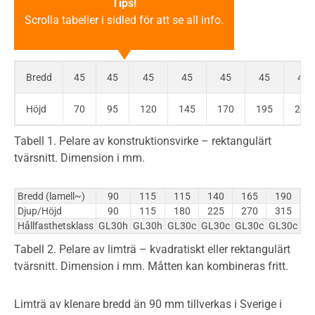
Tips!
Scrolla tabeller i sidled för att se all info.
Bredd
45
45
45
45
45
45
45
Höjd
70
95
120
145
170
195
220
Tabell 1. Pelare av konstruktionsvirke – rektangulärt
tvärsnitt. Dimension i mm.
Bredd (lamell~)
90
115
115
140
165
190
2
Djup/Höjd
90
115
180
225
270
315
3
Hållfasthetsklass
GL30h
GL30h
GL30c
GL30c
GL30c
GL30c
GL
Tabell 2. Pelare av limträ – kvadratiskt eller rektangulärt
tvärsnitt. Dimension i mm. Måtten kan kombineras fritt.
Limträ av klenare bredd än 90 mm tillverkas i Sverige i