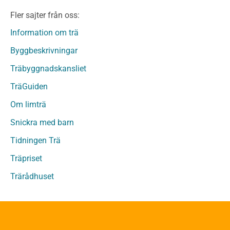
Limträ Obehandlat
Fler sajter från oss:
Fanerträ
Fanerträ Obehandlat
Information om trä
Träpaneler och utvändigt beklädnadsvirke
Byggbeskrivningar
Träpanel och Utvändig beklädnad Behandlat
Träbyggnadskansliet
Träpanel och utvändig beklädnad Obehandlat
Trägolv
TräGuiden
Trägolv Behandlat
Om limträ
Trägolv Obehandlat
Snickra med barn
Sågat virke
Sågat virke Behandlat
Tidningen Trä
Sågat virke Obehandlat
Träpriset
Övriga träprodukter
Trärådhuset
Övrigt byggvirke
Trall
Underlagsspont
Sparrar