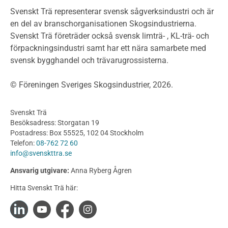
Klimatkalkylator hallar
Svenskt Trä representerar svensk sågverksindustri och är
Projektering av trähus - generellt
en del av branschorganisationen Skogsindustrierna.
Byggsystem
Svenskt Trä företräder också svensk limträ- , KL-trä- och
förpackningsindustri samt har ett nära samarbete med
Fasadsystem i skivmaterial
svensk bygghandel och trävarugrossisterna.
Bullerskärmar och andra utomhuskonstruktioner
Träbroar
© Föreningen Sveriges Skogsindustrier, 2026.
Byggnation och utförande
Planering
Svenskt Trä
Utförande
Besöksadress: Storgatan 19
Produkter
Postadress: Box 55525, 102 04 Stockholm
Telefon:
08-762 72 60
Konstruktionsvirke
info@svenskttra.se
Konstruktionsvirke Behandlat
Ansvarig utgivare:
Anna Ryberg Ågren
Konstruktionsvirke Obehandlat
Hitta Svenskt Trä här:
Konstruktionsvirke Fingerskarvat
Konstruktionsvirke Fingerskarvat Obehandlat
Limträ