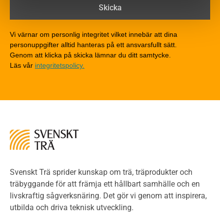
Brandklasser för material och konstruktioner
Träkonstruktioners brandmotstånd
Detaljlösningar
Vi värnar om personlig integritet vilket innebär att dina
Träytors brandegenskaper
personuppgifter alltid hanteras på ett ansvarsfullt sätt.
Tekniska byten med sprinkler
Genom att klicka på skicka lämnar du ditt samtycke.
Läs vår
integritetspolicy.
Riskvärdering i flervåningsbostadshus
Brandstandarder
Brandstatistik för flervåningsträhus
Kontroll av utförande
Miljö
Miljöeffekter
LCA
Miljöpolitik och miljömål
Miljödeklarationer och märkning
Svenskt Trä sprider kunskap om trä, träprodukter och
Termer och förkortningar
träbyggande för att främja ett hållbart samhälle och en
livskraftig sågverksnäring. Det gör vi genom att inspirera,
Planering
utbilda och driva teknisk utveckling.
Planera ett träbygge