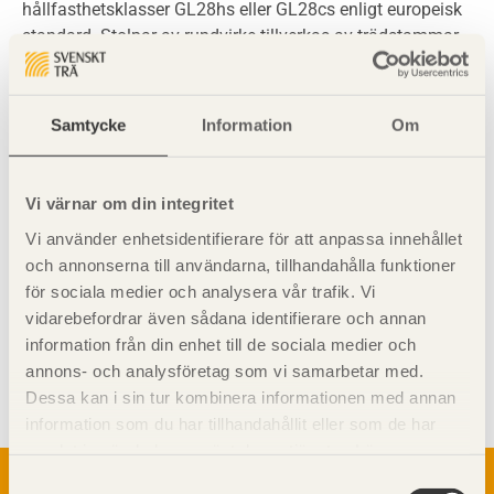
hållfasthetsklasser GL28hs eller GL28cs enligt europeisk
standard. Stolpar av rundvirke tillverkas av trädstammar
som barkas och ibland svarvas. Diametern i rotänden
brukar begränsas till 300 mm. Längden är normalt mindre
än 12 m. Till stolpar utomhus används impregnerade
Samtycke
Information
Om
ledningsstolpar.
Vi värnar om din integritet
Vi använder enhetsidentifierare för att anpassa innehållet
och annonserna till användarna, tillhandahålla funktioner
för sociala medier och analysera vår trafik. Vi
vidarebefordrar även sådana identifierare och annan
information från din enhet till de sociala medier och
Visa sajtkarta
annons- och analysföretag som vi samarbetar med.
Dessa kan i sin tur kombinera informationen med annan
information som du har tillhandahållit eller som de har
samlat in när du har använt deras tjänster. Läs mer om
Om trä
vår
integritetspolicy
och
kakpolicy
.
Samtyckesval