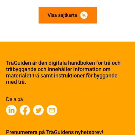
Visa sajtkarta
Om trä
Materialet trä
TräGuiden är den digitala handboken för trä och
Skogsbruk
träbyggande och innehåller information om
Barrträdets uppbyggnad
materialet trä samt instruktioner för byggande
med trä.
Träets egenskaper och kvalitet
Sågverksprocessen
Träbaserade produkter
Dela på
Kemisk behandling
Fakta om Limträ
Byggfysik
Fukt
Prenumerera på TräGuidens nyhetsbrev!