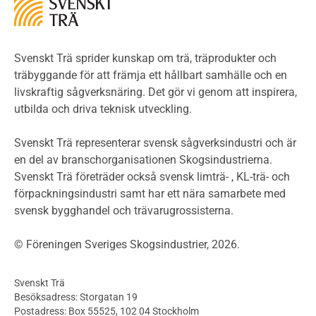
Miljöeffekter
LCA
Miljöpolitik och miljömål
Miljödeklarationer och märkning
Svenskt Trä sprider kunskap om trä, träprodukter och
Termer och förkortningar
träbyggande för att främja ett hållbart samhälle och en
livskraftig sågverksnäring. Det gör vi genom att inspirera,
Planering
utbilda och driva teknisk utveckling.
Planera ett träbygge
Klimatkalkylator hallar
Svenskt Trä representerar svensk sågverksindustri och är
Projektering av trähus - generellt
en del av branschorganisationen Skogsindustrierna.
Byggsystem
Svenskt Trä företräder också svensk limträ- , KL-trä- och
förpackningsindustri samt har ett nära samarbete med
Fasadsystem i skivmaterial
svensk bygghandel och trävarugrossisterna.
Bullerskärmar och andra utomhuskonstruktioner
Träbroar
© Föreningen Sveriges Skogsindustrier, 2026.
Byggnation och utförande
Planering
Svenskt Trä
Utförande
Besöksadress: Storgatan 19
Produkter
Postadress: Box 55525, 102 04 Stockholm