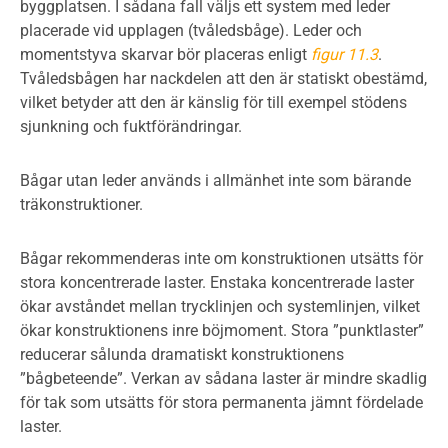
byggplatsen. I sådana fall väljs ett system med leder
placerade vid upplagen (tvåledsbåge). Leder och
momentstyva skarvar bör placeras enligt
figur 11.3
.
Tvåledsbågen har nackdelen att den är statiskt obestämd,
vilket betyder att den är känslig för till exempel stödens
sjunkning och fuktförändringar.
Bågar utan leder används i allmänhet inte som bärande
träkonstruktioner.
Bågar rekommenderas inte om konstruktionen utsätts för
stora koncentrerade laster. Enstaka koncentrerade laster
ökar avståndet mellan trycklinjen och systemlinjen, vilket
ökar konstruktionens inre böjmoment. Stora ”punktlaster”
reducerar sålunda dramatiskt konstruktionens
”bågbeteende”. Verkan av sådana laster är mindre skadlig
för tak som utsätts för stora permanenta jämnt fördelade
laster.