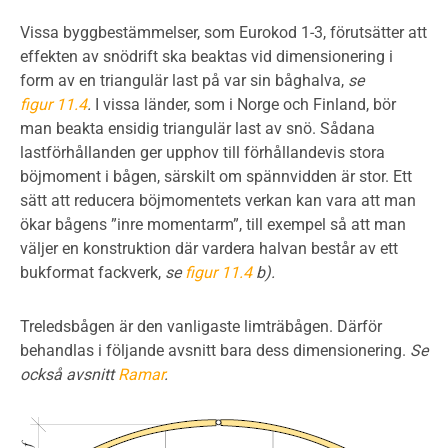
Vissa byggbestämmelser, som Eurokod 1-3, förutsätter att
effekten av snödrift ska beaktas vid dimensionering i
form av en triangulär last på var sin båghalva,
se
figur 11.4
.
I vissa länder, som i Norge och Finland, bör
man beakta ensidig triangulär last av snö. Sådana
lastförhållanden ger upphov till förhållandevis stora
böjmoment i bågen, särskilt om spännvidden är stor. Ett
sätt att reducera böjmomentets verkan kan vara att man
ökar bågens ”inre momentarm”, till exempel så att man
väljer en konstruktion där vardera halvan består av ett
bukformat fackverk,
se
figur 11.4
b).
Treledsbågen är den vanligaste limträbågen. Därför
behandlas i följande avsnitt bara dess dimensionering.
Se
också avsnitt
Ramar
.