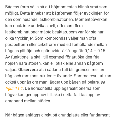
Bågens form väljs så att böjmomenten blir så små som
möjligt. Detta innebär att bågformen följer trycklinjen för
den dominerande lastkombinationen. Momentpåverkan
kan dock inte undvikas helt, eftersom flera
lastkombinationer måste beaktas, som var för sig har
olika trycklinjer. Som kompromiss väljer man ofta
parabelform eller cirkelform med ett förhållande mellan
bågens pilhöjd och spännvidd
f ⁄ l
ungefär 0,14 – 0,15.
Av funktionella skäl, till exempel för att öka den fria
höjden nära stöden, kan elliptisk eller annan bågform
väljas.
Observera
att i sådana fall blir gränsen mellan
båg- och ramkonstruktioner flytande. Samma resultat kan
också uppnås om man lägger upp bågen på pelare,
se
figur 11.1
.
De horisontella upplagsreaktionerna som
bågverkan ger upphov till, ska i detta fall tas upp av
dragband mellan stöden.
När bågen anläggs direkt på grundplatta eller fundament