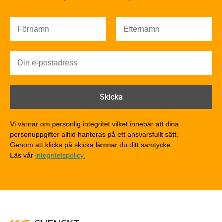
Värmeisolering och lufttäthet
Ljud
Brandsäkerhet
Brandsäkerhet
Byggnadsklasser och verksamhetsklasser
Brandförlopp i byggnader
Brandtekniska funktionskrav
Brandklasser för material och konstruktioner
Träkonstruktioners brandmotstånd
Detaljlösningar
Vi värnar om personlig integritet vilket innebär att dina
Träytors brandegenskaper
personuppgifter alltid hanteras på ett ansvarsfullt sätt.
Tekniska byten med sprinkler
Genom att klicka på skicka lämnar du ditt samtycke.
Läs vår
integritetspolicy.
Riskvärdering i flervåningsbostadshus
Brandstandarder
Brandstatistik för flervåningsträhus
Kontroll av utförande
Miljö