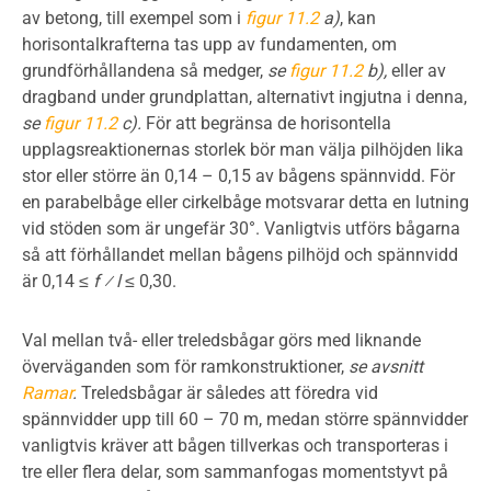
av betong, till exempel som i
figur 11.2
a)
, kan
horisontalkrafterna tas upp av fundamenten, om
grundförhållandena så medger,
se
figur 11.2
b),
eller av
dragband under grundplattan, alternativt ingjutna i denna,
se
figur 11.2
c).
För att begränsa de horisontella
upplagsreaktionernas storlek bör man välja pilhöjden lika
stor eller större än 0,14 – 0,15 av bågens spännvidd. För
en parabelbåge eller cirkelbåge motsvarar detta en lutning
vid stöden som är ungefär 30°. Vanligtvis utförs bågarna
så att förhållandet mellan bågens pilhöjd och spännvidd
är 0,14 ≤
f ⁄ l
≤ 0,30.
Val mellan två- eller treledsbågar görs med liknande
överväganden som för ramkonstruktioner,
se avsnitt
Ramar
.
Treledsbågar är således att föredra vid
spännvidder upp till 60 – 70 m, medan större spännvidder
vanligtvis kräver att bågen tillverkas och transporteras i
tre eller flera delar, som sammanfogas momentstyvt på