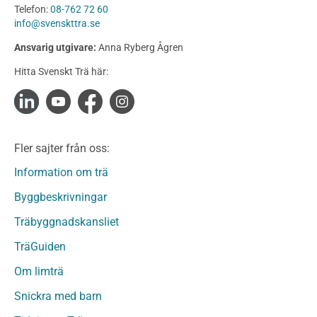
Telefon:
08-762 72 60
Konstruktionsvirke
info@svenskttra.se
Konstruktionsvirke Behandlat
Ansvarig utgivare:
Anna Ryberg Ågren
Konstruktionsvirke Obehandlat
Hitta Svenskt Trä här:
Konstruktionsvirke Fingerskarvat
Konstruktionsvirke Fingerskarvat Obehandlat
Limträ
Limträ Obehandlat
Fler sajter från oss:
Fanerträ
Fanerträ Obehandlat
Information om trä
Träpaneler och utvändigt beklädnadsvirke
Byggbeskrivningar
Träpanel och Utvändig beklädnad Behandlat
Träbyggnadskansliet
Träpanel och utvändig beklädnad Obehandlat
Trägolv
TräGuiden
Trägolv Behandlat
Om limträ
Trägolv Obehandlat
Snickra med barn
Sågat virke
Sågat virke Behandlat