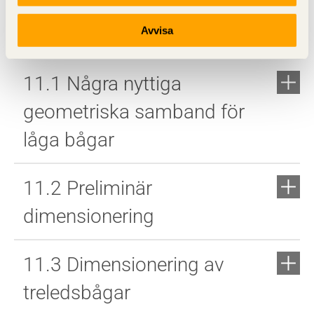
större inre momentarm (fall b). (Kommentar: fall b är
ingen båge utan en treledstakstol.)
Avvisa
11.1 Några nyttiga
geometriska samband för
låga bågar
11.2 Preliminär
dimensionering
11.3 Dimensionering av
treledsbågar