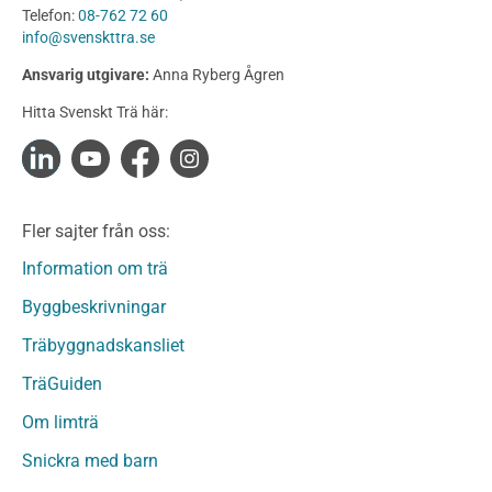
Telefon:
08-762 72 60
Konstruktionsvirke
info@svenskttra.se
Konstruktionsvirke Behandlat
Ansvarig utgivare:
Anna Ryberg Ågren
Konstruktionsvirke Obehandlat
Hitta Svenskt Trä här:
Konstruktionsvirke Fingerskarvat
Konstruktionsvirke Fingerskarvat Obehandlat
Limträ
Limträ Obehandlat
Fler sajter från oss:
Fanerträ
Fanerträ Obehandlat
Information om trä
Träpaneler och utvändigt beklädnadsvirke
Byggbeskrivningar
Träpanel och Utvändig beklädnad Behandlat
Träbyggnadskansliet
Träpanel och utvändig beklädnad Obehandlat
Trägolv
TräGuiden
Trägolv Behandlat
Om limträ
Trägolv Obehandlat
Snickra med barn
Sågat virke