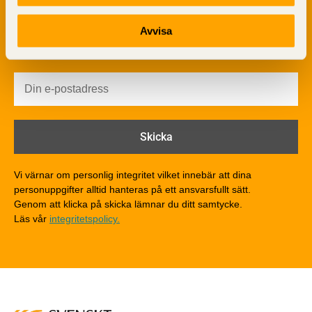
Värmeisolering och lufttäthet
Ljud
Avvisa
Brandsäkerhet
Brandsäkerhet
Byggnadsklasser och verksamhetsklasser
Brandförlopp i byggnader
Brandtekniska funktionskrav
Brandklasser för material och konstruktioner
Träkonstruktioners brandmotstånd
Detaljlösningar
Vi värnar om personlig integritet vilket innebär att dina
Träytors brandegenskaper
personuppgifter alltid hanteras på ett ansvarsfullt sätt.
Tekniska byten med sprinkler
Genom att klicka på skicka lämnar du ditt samtycke.
Läs vår
integritetspolicy.
Riskvärdering i flervåningsbostadshus
Brandstandarder
Brandstatistik för flervåningsträhus
Kontroll av utförande
Miljö