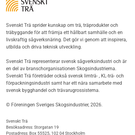
Miljöeffekter
LCA
Miljöpolitik och miljömål
Miljödeklarationer och märkning
Svenskt Trä sprider kunskap om trä, träprodukter och
Termer och förkortningar
träbyggande för att främja ett hållbart samhälle och en
livskraftig sågverksnäring. Det gör vi genom att inspirera,
Planering
utbilda och driva teknisk utveckling.
Planera ett träbygge
Klimatkalkylator hallar
Svenskt Trä representerar svensk sågverksindustri och är
Projektering av trähus - generellt
en del av branschorganisationen Skogsindustrierna.
Byggsystem
Svenskt Trä företräder också svensk limträ- , KL-trä- och
förpackningsindustri samt har ett nära samarbete med
Fasadsystem i skivmaterial
svensk bygghandel och trävarugrossisterna.
Bullerskärmar och andra utomhuskonstruktioner
Träbroar
© Föreningen Sveriges Skogsindustrier, 2026.
Byggnation och utförande
Planering
Svenskt Trä
Utförande
Besöksadress: Storgatan 19
Produkter
Postadress: Box 55525, 102 04 Stockholm